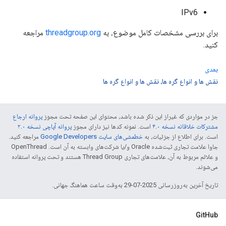
IPv6
برای بررسی مشخصات کامل موضوع، به
threadgroup.org
مراجعه
کنید.
بعدی
نقش ها و انواع گره ها، نقش ها و انواع گره ها
جز در مواردی که غیراز این ذکر شده باشد، محتوای این صفحه تحت مجوز
پروانه ارجاع
مشترکات خلاقانه نسخه ۴.۰
است. نمونه کدها نیز دارای مجوز
پروانه آپاچی نسخه ۲.۰
است. برای اطلاع از جزئیات، به
خطمشی‌های سایت Google Developers‏
مراجعه کنید.
جاوا علامت تجاری ثبت‌شده Oracle و/یا شرکت‌های وابسته به آن است. ‫OpenThread
و علائم مربوط به آن، علامت‌های تجاری Thread Group هستند و تحت پروانه استفاده
می‌شوند.
تاریخ آخرین به‌روزرسانی 2025-07-29 به‌وقت ساعت هماهنگ جهانی.
GitHub