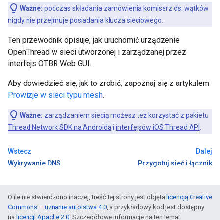
Ważne:
podczas składania zamówienia komisarz ds. wątków
nigdy nie przejmuje posiadania klucza sieciowego.
Ten przewodnik opisuje, jak uruchomić urządzenie
OpenThread w sieci utworzonej i zarządzanej przez
interfejs OTBR Web GUI.
Aby dowiedzieć się, jak to zrobić, zapoznaj się z artykułem
Prowizje w sieci typu mesh
.
Ważne:
zarządzaniem siecią możesz też korzystać z pakietu
Thread Network SDK na Androida
i
interfejsów iOS Thread API
.
Wstecz
Dalej
Wykrywanie DNS
Przygotuj sieć i łącznik
O ile nie stwierdzono inaczej, treść tej strony jest objęta
licencją Creative
Commons – uznanie autorstwa 4.0
, a przykładowy kod jest dostępny
na
licencji Apache 2.0
. Szczegółowe informacje na ten temat