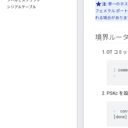
ツールとスクリプト
注:
単一のホス
シリアルケーブル
フェメラル ポー
れる場合がありま
境界ルー
OT コミ
comm
PSKc 
con