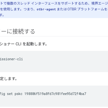
トで複数のスレッド インターフェースをサポートするため、境界エージ
トを使用します。つまり、
otbr-agent
または OTBR プラットフォー
す。
ターに接続する
ッショナー CLI を起動します。
issioner-cli
を設定します。
fig set pskc 198886f519a8fd7c981fee95d72f4ba7