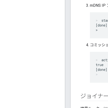
mDNS 
sta
[done]

コミッシ
act
true

ジョイナ