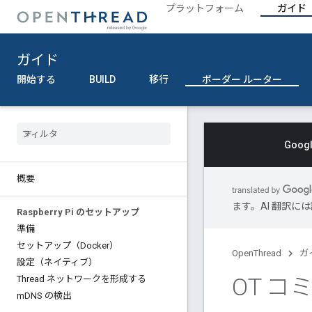
プラットフォーム
ガイド
ガイド
開始する
BUILD
移行
ボーダー ルーター
Goo
概要
ます。AI 翻訳
Raspberry Pi のセットアップ
準備
セットアップ（Docker）
OpenThread
ガ
設定（ネイティブ）
OT コ
Thread ネットワークを形成する
m
DNS の検出