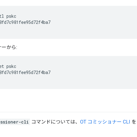
tl pskc
8fd7c981fee95d72f4ba7

ナーから:
et pskc
8fd7c981fee95d72f4ba7

ssioner-cli
コマンドについては、
OT コミッショナー CLI
を