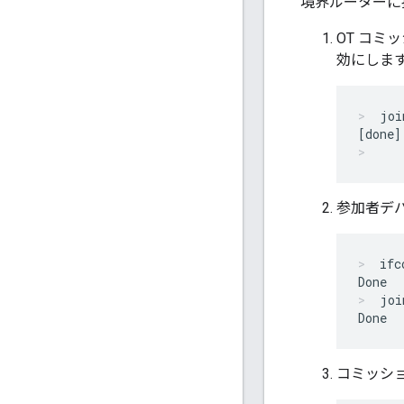
境界ルーターに接
OT コミ
効にしま
joi
参加者デ
ifc
joi
コミッショ