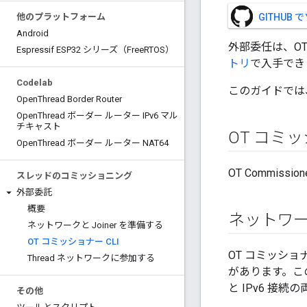
他のプラットフォーム
GITHUB
Android
外部委任は、OT
Espressif ESP32 シリーズ（Free
RTOS）
トリ
で入手でき
Codelab
このガイドでは、O
Open
Thread Border Router
Open
Thread ボーダー ルーター IPv6 マル
チキャスト
OT コミ
Open
Thread ボーダー ルーター NAT64
OT Commiss
スレッドのコミッショニング
外部委託
概要
ネットワ
ネットワークと Joiner を準備する
OT コミッショナー CLI
OT コミッシ
Thread ネットワークに参加する
があります。こ
と IPv6 接
その他