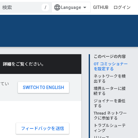
/
GITHUB
ログイン
このページの内容
。
詳細
をご覧ください。
OT コミッショナー
を設定する
ネットワークを検
出する
してい
境界ルーターに接
続する
ジョイナーを委任
する
Thread ネットワー
クに参加する
トラブルシューテ
フィードバックを送信
ィング
リソース