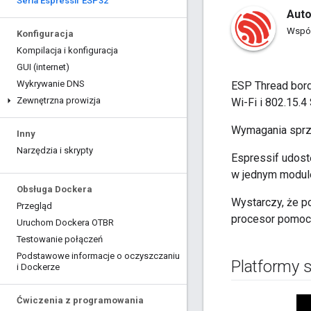
Seria Espressif ESP32
Auto
Współ
Konfiguracja
Kompilacja i konfiguracja
GUI (internet)
Wykrywanie DNS
ESP Thread bord
Zewnętrzna prowizja
Wi-Fi i 802.15.4
Wymagania sprz
Inny
Narzędzia i skrypty
Espressif udost
w jednym modul
Obsługa Dockera
Wystarczy, że p
Przegląd
procesor pomoc
Uruchom Dockera OTBR
Testowanie połączeń
Podstawowe informacje o oczyszczaniu
Platformy 
i Dockerze
Ćwiczenia z programowania