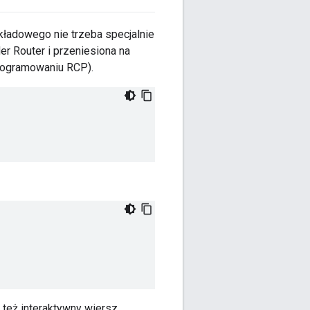
kładowego nie trzeba specjalnie
r Router i przeniesiona na
rogramowaniu RCP).
też interaktywny wiersz