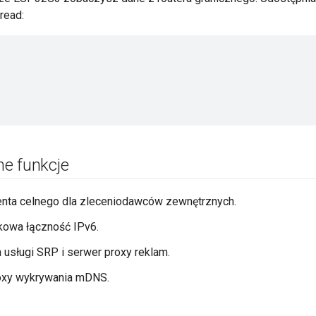
read:
e funkcje
enta celnego dla zleceniodawców zewnętrznych.
kowa łączność IPv6.
a usługi SRP i serwer proxy reklam.
oxy wykrywania mDNS.