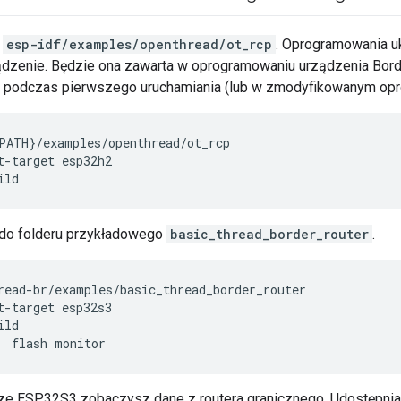
d
esp-idf/examples/openthread/ot_rcp
. Oprogramowania u
dzenie. Będzie ona zawarta w oprogramowaniu urządzenia Borde
 podczas pierwszego uruchamiania (lub w zmodyfikowanym op
PATH}/examples/openthread/ot_rcp
t-target esp32h2
ild
 do folderu przykładowego
basic_thread_border_router
.
read-br/examples/basic_thread_border_router
t-target esp32s3
ild
 
 flash monitor
ze ESP32S3 zobaczysz dane z routera granicznego. Udostępnia 