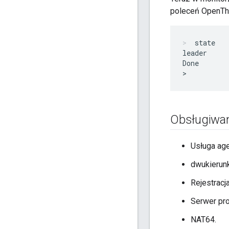
poleceń OpenTh
state
leader

Done

Obsługiwan
Usługa ag
dwukierun
Rejestracj
Serwer pr
NAT64.