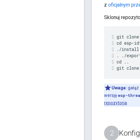
z
oficjalnym prz
Sklonuj repozyt
git clone
cd esp-id
./install
. ./expor
cd ..
git clone
Uwaga:
gałąź
wersję
esp-thre
repozytoria
.
Konfig