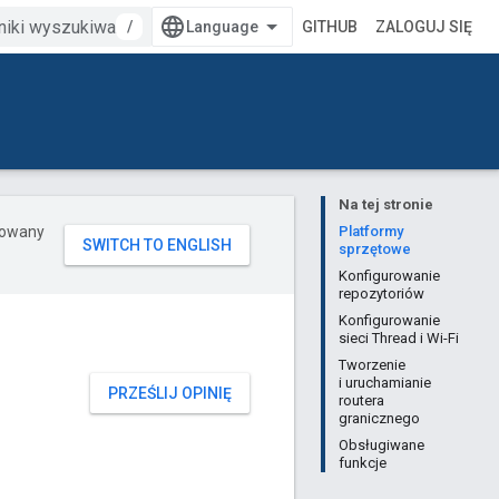
/
GITHUB
ZALOGUJ SIĘ
Na tej stronie
erowany
Platformy
sprzętowe
Konfigurowanie
repozytoriów
Konfigurowanie
sieci Thread i Wi-Fi
Tworzenie
i uruchamianie
PRZEŚLIJ OPINIĘ
routera
granicznego
Obsługiwane
funkcje