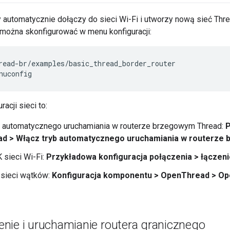
 automatycznie dołączy do sieci Wi-Fi i utworzy nową sieć Thread
 można skonfigurować w menu konfiguracji:
read-br/examples/basic_thread_border_router
nuconfig
acji sieci to:
b automatycznego uruchamiania w routerze brzegowym Thread:
P
ad > Włącz tryb automatycznego uruchamiania w routerze
 sieci Wi-Fi:
Przykładowa konfiguracja połączenia > łączenie
 sieci wątków:
Konfiguracja komponentu > OpenThread > Ope
nie i uruchamianie routera granicznego