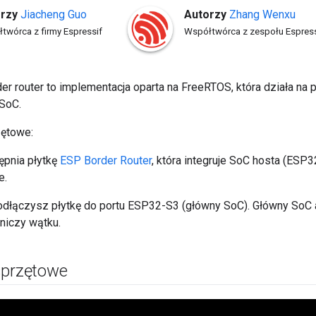
rzy
Jiacheng
Guo
Autorzy
Zhang
Wenxu
twórca z firmy Espressif
Współtwórca z zespołu Espress
er router to implementacja oparta na FreeRTOS, która działa na
 SoC.
ętowe:
ępnia płytkę
ESP Border Router
, która integruje SoC hosta (ESP
e.
odłączysz płytkę do portu ESP32-S3 (główny SoC). Główny SoC
niczy wątku.
sprzętowe