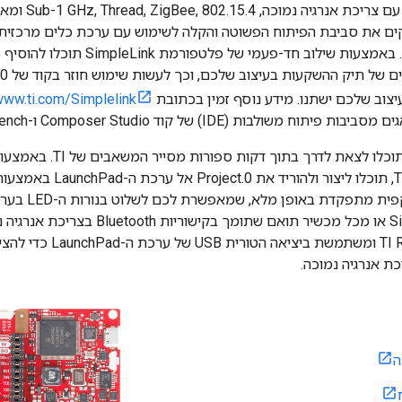
Fi®, Bluetooth® עם צריכת אנרגיה נמוכה, 802.15.4
ולקים את סביבת הפיתוח הפשוטה והקלה לשימוש עם ערכת כלים מרכזית
(SDK) יחידה אחת. באמצעות שילוב חד-פעמי של פלטפורמת SimpleLink תוכל
שילוב של המכשירים של תיק ה
יצוב שלכם ישתנו. מידע נוסף זמין בכתובת
ww.ti.com/Simplelink
לבות (IDE) של קוד Composer Studio ו-IAR Integrated Workbench® .
SimpleLink Starter או מכל מכשיר תואם ש
הגמישות של TI RTOS ומשתמ
ה