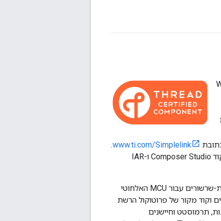
כוללת Wi-Fi®,
.
www.ti.com/Simplelink
ערכת ה-LaunchPad תומכת בתכנות ובניפוי באגים מסביבות פיתוח משולבות (IDE) של קוד Composer Studio ו-IAR
באמצעות ערכת ה-SDK של CC26x2, תוכלו להתחיל את הפיתוח של אפליקציות מבוססות-שרשורים עבור MCU האלחוטי
אפליקציות, מסמכים וקוד מקור של פרוטוקול הרשת
ונות, תרמוסטט וחיישנים