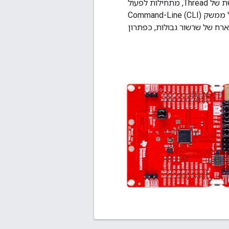
לטמפרטורה, על בסיס פרוטוקול האפליקציה המוגבלת (CoAP) שפועלות על מחסנית הרשת של Thread, מתחילות לפעול
בעיצוב ה-SW של ערכות ציוד קצה. בנוסף, ל-SimpleLink CC26x2 SDK יש אפליקציה של ממשק Command-Line (CLI)
וב עם תוכנת מארח של שרשור גבולות, כפתרון