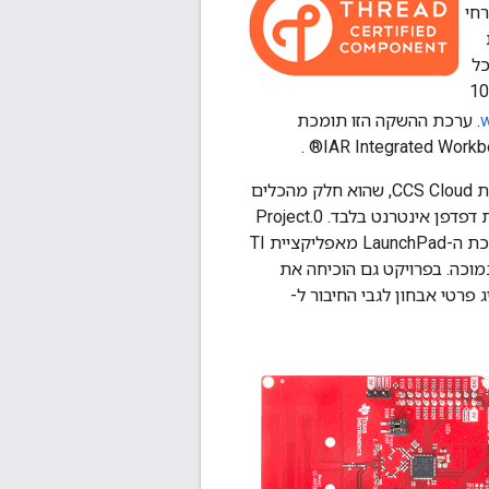
Sub-1 GHz, Thread, ZigBee,  ומארחי
ו להוסיף כל
השקעות בעיצוב שלכם, וכך לעשות שימוש חוזר בקוד של 100
w
. ערכת ההשקה הזו תומכת
בעזרת Project.0 תוכלו לצאת לדרך בתוך דקות ספורות מסייר המשאבים של TI. באמצעות CCS Cloud, שהוא חלק מהכלים
מבוססי הענן של TI, תוכלו ליצור ולהוריד את Project.0 אל ערכת ה-LaunchPad באמצעות דפדפן אינטרנט בלבד. Project.0
הוא אפליקציה היקפית מתפקדת באופן מלא, שמאפשרת לכם לשלוט בנורות ה-LED בערכת ה-LaunchPad מאפליקציית TI
תומך בקישוריות Bluetooth בצריכת אנרגיה נמוכה. בפרויקט גם הוכיחה את
שת ביציאה הטורית USB של ערכת ה-LaunchPad כדי להציג פרטי אבחון לגבי החיבור ל-