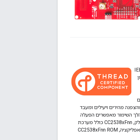
לחוטי (SoC) לאפליקציות Thread, ZigBee ו-IEEE
כרון
שרים
צפנה מהירים ויעילים ומעבד
במהלך השימור מאפשרים הפעלה
מהירה משינה ומצריכת אנרגיה מינימלית לצורך ביצוע משימות תקופתיות. לצורך פיתוח חלק, CC2538xFnn כולל מערכת
מתקדמת לניפוי באגים וספריית נהגים מקיפה. כדי לצמצם את טביעת הרגל של הפלאש באפליקציה, CC2538xFnn ROM