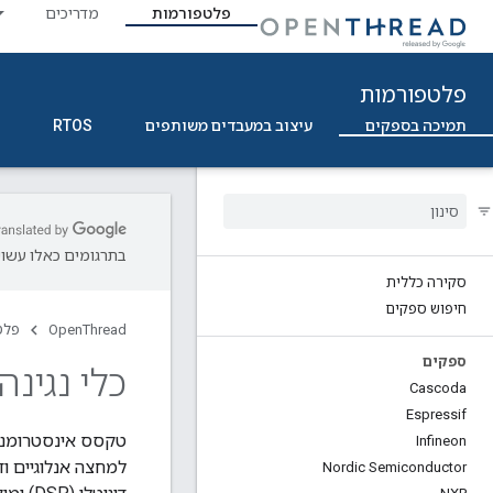
פלטפורמות
מדריכים
פלטפורמות
תמיכה בספקים
עיצוב במעבדים משותפים
RTOS
בתרגומים כאלו עשויו
סקירה כללית
חיפוש ספקים
OpenThread
פלט
ספקים
כלי נגינ
Cascoda
Espressif
Infineon
למחצה אנלוגיים ודי
Nordic Semiconductor