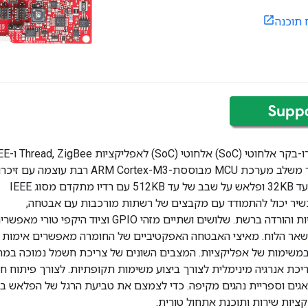
 תוכנה
CC2538 הוא מיקרו-בקר אלחוטי (SoC) א
802.15.4. המכשיר משלב מערכת MCU מבוססת-ARM Cortex-M3 רבת עוצמה עם זי
RAM על שבב של עד 32KB ופלאש על שבב של עד 512KB עם רדיו מתקדם מסוג IEEE
 כך המכשיר יכול להתמודד עם מקבצים של רשתות מורכבות עם אבטחה,
אפליקציות תובעניות והורדה ברשת. שלושים ושתיים מזהי GPIO וציוד היקפי טורי מאפ
שאר הלוח. מאיצי האבטחה האפקטיביים של החומרה מאפשרים אימות וה
לטפל במשימות של אפליקציות. המצבים השונים של צריכת חשמל נמוכה 
ציות שירות ותוכנת אתחול טורית.