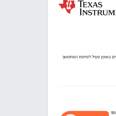
 עם משפחת MCU האלחוטית, והם תורמים באופן פעיל לפיתוח המתמשך
א חלק מפלטפורמת המיקרו-בקר (MCU) SimpleLink, שכוללת את Wi-