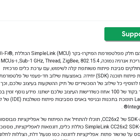
מכשירי CC2652 הם חלק מפלטפורמת המיקרו-בקר (MCU) SimpleLink ה
Bluetooth® עם צריכת אנרגיה נמוכה, Sub-1 GHz, Thread, ZigBee, 802.15.4, ו-MCUs
חולקים סביבת פיתוח משותפת קלה לשימוש, עם ערכת כלים מרכזית
אחת (SDK) לערכת פיתוח תוכנה (SDK) יחידה. באמצעות שילוב חד-פעמי של פלטפורמת
Simp תוכלו להוסיף כל שילוב של המכשירים של תיק ההשקעות בעיצוב שלכם, וכך
ם ישתנו. מידע נוסף זמין בכתובת
Integ
CC2652. ערכת ה-SimpleLink CC26x2 SDK כוללת כלים, דוגמאות ל
Thr, המבוסס על שרשור פתוח. אפליקציות לדוגמה כמו מנעול דלת, הצללות לחל