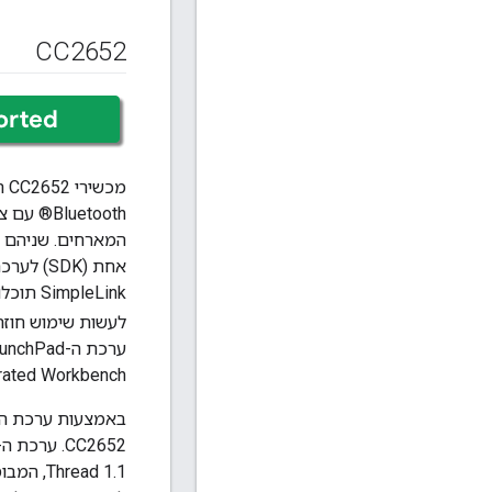
CC2652
המארחים. שניהם 
leLink
לעשות שימוש חוזר בקוד של 100 אחוז כשדרישות העיצוב שלכ
rated Workbench® .
ead 1.1