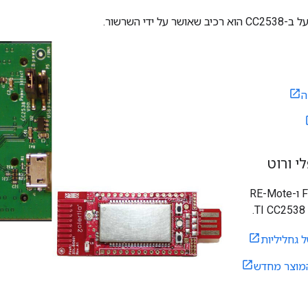
ה
י ורוט
פלטפורמות Firefly ו-RE-Mote
 גחליליות
מוצר מחדש