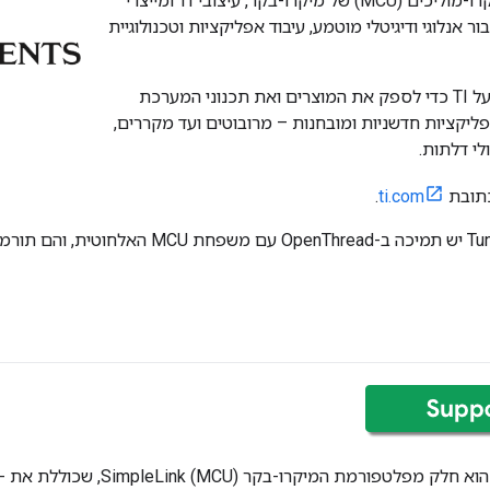
דיגיטלי (DSP) ומיקרו-מוליכים (MCU) של מיקרו-בקר, עיצובי TI ומייצרי
 אנלוגי ודיגיטלי מוטמע, עיבוד אפליקציות וטכנולוגיית
הלקוחות סומכים על TI כדי לספק את המוצרים ואת תכנוני המערכת
ליקציות חדשניות ומובחנות – מרובוטים ועד מקררים,
לי דלתות.
כתובת
ti.com
.
ב-Tuns Instruments יש תמיכה ב-OpenThread
המכשיר CC1352 הו