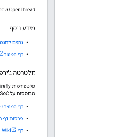
OpenThread שפועל ב-CC2538 הוא רכיב שאושר על ידי השרשור.
מידע נוסף
נהגים לדוגמ
דף המוצר
זולטרטה ג'ירפל
מבוססות על TI CC2538 SoC.
דף המוצר של
פרסום דף ה
דף Wiki