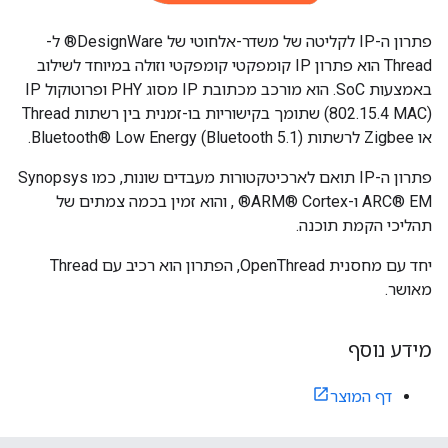
פתרון ה-IP לקליטה של משדר-אלחוטי של DesignWare® ל-
Thread הוא פתרון IP קומפקטי קומפקטי וזולה במיוחד לשילוב
באמצעות SoC. הוא מורכב מכתובת IP מסוג PHY ופרוטוקול IP
(802.15.4 MAC) שתומך בקישוריות בו-זמנית בין רשתות Thread
או Zigbee לרשתות Bluetooth® Low Energy (Bluetooth 5.1).
פתרון ה-IP תואם לארכיטקטורות מעבדים שונות, כמו Synopsys
ARC® EM ו-ARM® Cortex® , והוא זמין בכמה צמתים של
תהליכי הקמת תוכנה.
יחד עם מחסנית OpenThread, הפתרון הוא רכיב עם Thread
מאושר.
מידע נוסף
דף המוצר