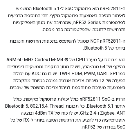
ה-nRF52811 הוא פרוטוקול SoC ל-Bluetooth 5.1 המשמש
לאיתור תמיכה באמצעות פרוטוקול מקיף. זוהי התוספת הרביעית
לפלטפורמת nRF52 Series, שמרחיבה את מגוון האפליקציות
ותרחישים לדוגמה, שהפלטפורמה כבר מכסה.
ה-NCF nRF52811 מסוגל להשתמש בתכונות החדשות והטובות
ביותר של Bluetooth.5,
הוא מבוסס על מעבד CPU של ® ARM 60 MHz CortexTM-M4
בהיקף של 64 מגה-הרץ, ויש לו מגוון התקנים וממשקים דיגיטליים
כמו PDM, PWM, UART, SPI ו-TWI. יש בו גם ADC עם יכולת
הפעלה של 12 סיביות. צריכת אנרגיה נמוכה במיוחד מתקבלת
באמצעות מערכת מתוחכמת לניהול צריכת החשמל של שבבים.
הרדיו ב-nRF52811 SoC כולל יכולות פרוטוקול מקיפות, כולל
איתור Bluetooth 5.1, כל תכונות Bluetooth 5, 802.15.4, Thread,
Zigbee, ANT ו-2.4 GHz. יש לו כוח של 4dBm TX ובוצעה
אופטימיזציה כדי להציע את הרגישות הטובה ביותר ל-RX של כל
SoC בסדרה של nRF52.