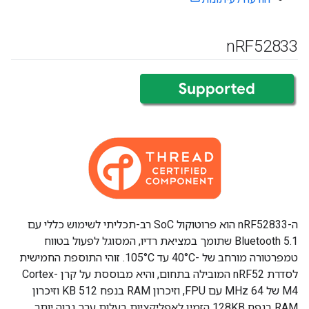
n
RF52833
ה-nRF52833 הוא פרוטוקול SoC רב-תכליתי לשימוש כללי עם
Bluetooth 5.1 שתומך במציאת רדיו, המסוגל לפעול בטווח
טמפרטורה מורחב של -40°C עד 105°C. זוהי התוספת החמישית
לסדרת nRF52 המובילה בתחום, והיא מבוססת על קרן Cortex-
M4 של 64 MHz עם FPU, וזיכרון RAM בנפח 512 KB וזיכרון
RAM בנפח 128KB הזמין לאפליקציות בעלות ערך גבוה יותר.