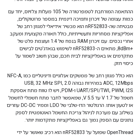
ההתאמה המורחבת לטמפרטורה של 105 מעלות צלזיוס, יחד עם
כמות עצומה של זיכרון ותמיכה דינמית במספר פרוטוקולים,
מבטיחה שה-nRF52833 הוא מכשיר אידיאלי למגוון רחב של
אפליקציות מסחריות ותעשייתיות, כולל תאורה מקצועית ומעקב
אחרי נכסים. עם זיכרון RAM בנפח של 1:4 ועוצמת פלט של
+8dBm, מתאים ה-nRF52833 לשימוש בגאדג'טים לבישים
מתקדמים או באפליקציות לבית חכם, שבהן חשוב לשמור על
כיסוי חזק.
הוא כולל מגוון רחב של ממשקים אנלוגיים ודיגיטליים כמו NFC-A,
ADC, 12Mbps במהירות גבוהה 2.0 USB, 32 MHz SPI,
UART/SPI/TWI, PWM, I2S ו-PDM, ויש לו טווח מתח אספקת
חשמל של 1.7 V עד 5.5 V, שמאפשר לחבר מתח חשמלי לחשמל
או לטעון אותו. הרגולטור הדו-שלבי של LDO וממיר DC-DC עוזרים
בשילוב עם מערכת לניהול צריכת החשמל האוטומטית לספק
נתונים עם הספק נמוך גם באפליקציות מתקדמות יותר.
OpenThread שפועל על nRF52833 הוא רכיב שאושר על ידי