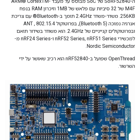
ה-SoRF52840 של SoC מבוסס על מעבד ARM® CortexTM-
M4F של 32 סיביות עם פלאש של 1MB וזיכרון RAM בנפח
256KB. משדר-משדר 2.4GHz תומך ב-Bluetooth® עם צריכת
אנרגיה נמוכה (Bluetooth 5), בפרוטוקול 802.15.4 , ANT
ובפרוטוקולים קנייניים של 2.4GHz. הוא משודר בשידור תואם
למכשירי nRF52 Series, nRF51 Series ו-nRF24 Series מ-
Nordic Semiconductor.
OpenThread שפועל ב-nRF52840 הוא רכיב שאושר על ידי
השרשור.