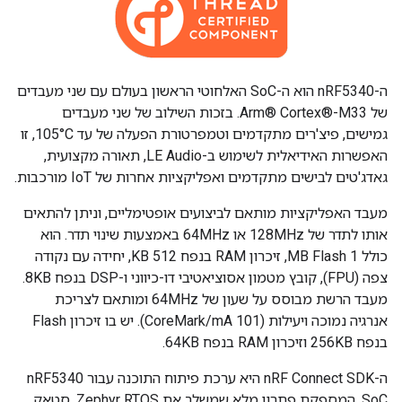
ה-nRF5340 הוא ה-SoC האלחוטי הראשון בעולם עם שני מעבדים
של Arm® Cortex®-M33. בזכות השילוב של שני מעבדים
גמישים, פיצ'רים מתקדמים וטמפרטורת הפעלה של עד 105°C, זו
האפשרות האידיאלית לשימוש ב-LE Audio, תאורה מקצועית,
גאדג'טים לבישים מתקדמים ואפליקציות אחרות של IoT מורכבות.
מעבד האפליקציות מותאם לביצועים אופטימליים, וניתן להתאים
אותו לתדר של 128MHz או 64MHz באמצעות שינוי תדר. הוא
כולל 1 MB Flash, זיכרון RAM בנפח 512 KB, יחידה עם נקודה
צפה (FPU), קובץ מטמון אסוציאטיבי דו-כיווני ו-DSP בנפח 8KB.
מעבד הרשת מבוסס על שעון של 64MHz ומותאם לצריכת
אנרגיה נמוכה ויעילות (101 CoreMark/mA). יש בו זיכרון Flash
בנפח 256KB וזיכרון RAM בנפח 64KB.
ה-nRF Connect SDK היא ערכת פיתוח התוכנה עבור nRF5340
SoC, המספקת פתרון מלא שמשלב את Zephyr RTOS, סטאק