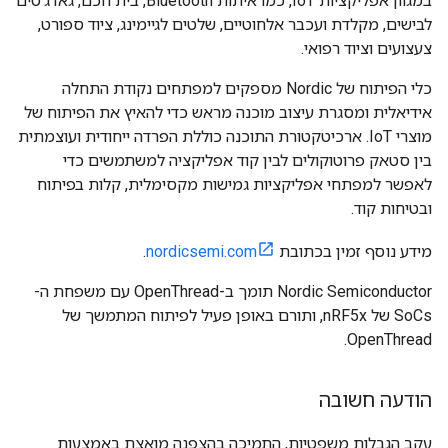
במגוון אפליקציות IoT, כמו איתות Bluetooth, בית חכם, גאדג'טים
לבישים, מקלדת ועכבר אלחוטיים, שלטים לגיימינג, ציוד ספורט,
צעצועים וציוד רפואי.
כלי הפיתוח של Nordic מספקים למפתחים נקודת התחלה
אידיאלית ומסגרת עיצוב מוכנה מראש כדי להאיץ את הפיתוח של
מוצרי IoT. ארכיטקטורת התוכנה כוללת הפרדה ייחודית ועוצמתית
בין סטאק פרוטוקולים לבין קוד אפליקציה למשתמשים כדי
לאפשר למפתחי אפליקציות גמישות מקסימלית, קלות בפיתוח
ובטיחות קוד.
מידע נוסף זמין בכתובת
nordicsemi.com
.
Nordic Semiconductor תומך ב-OpenThread עם משפחת ה-
SoCs של nRF5x, ותורם באופן פעיל לפיתוח המתמשך של
OpenThread.
הודעה חשובה
עקב הגבלות משפטיות, התמיכה בהצפנה מואצת באמצעות