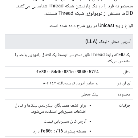
منحصر به فرد را در یک پارتیشن شبکه Thread شناسایی می‌کنند.
EIDها مستقل از توپولوژی شبکه Thread هستند.
انواع رایج Unicast در زیر شرح داده شده است.
آدرس محلی-لینک (LLA)
یک EID که رابط Thread قابل دسترسی توسط یک انتقال رادیویی واحد را
مشخص می‌کند.
fe80
::
54db:881c:3845:57f4
مثال
آی آی دی
بر اساس آدرس توسعه‌یافته ۸۰۲.۱۵.۴
محدوده
لینک-محلی
جزئیات
برای کشف همسایگان، پیکربندی لینک‌ها و تبادل
اطلاعات مسیریابی استفاده می‌شود.
آدرس قابل مسیریابی نیست
fe80::/16
همیشه پیشوند
دارد