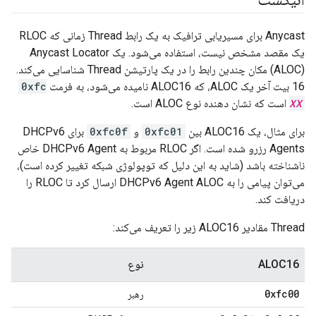
Anycast برای مسیریابی ترافیک به یک رابط Thread زمانی که RLOC
یک مقصد مشخص نیست، استفاده می‌شود. یک Anycast Locator
(ALOC) مکان چندین رابط را در یک پارتیشن Thread شناسایی می‌کند.
16 بیت آخر یک ALOC، که ALOC16 نامیده می‌شود، به فرمت
0xfc
XX
است که نشان دهنده نوع ALOC است.
برای مثال، یک ALOC16 بین
0xfc01
و
0xfc0f
برای DHCPv6
Agents رزرو شده است. اگر RLOC مربوط به DHCPv6 Agent خاص
ناشناخته باشد (شاید به این دلیل که توپولوژی شبکه تغییر کرده است)،
می‌توان پیامی را به DHCPv6 Agent ALOC ارسال کرد تا RLOC را
دریافت کند.
Thread مقادیر ALOC16 زیر را تعریف می‌کند:
ALOC16
نوع
0xfc00
رهبر