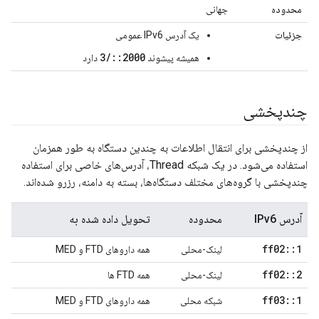
محدوده
جهانی
جزئیات
یک آدرس IPv6 عمومی
2000::/3
همیشه پیشوند
دارد
چندپخشی
از چندپخشی برای انتقال اطلاعات به چندین دستگاه به طور همزمان
استفاده می‌شود. در یک شبکه Thread، آدرس‌های خاصی برای استفاده
چندپخشی با گروه‌های مختلف دستگاه‌ها، بسته به دامنه، رزرو شده‌اند.
آدرس IPv6
محدوده
تحویل داده شده به
ff02
::
1
لینک-محلی
همه داروهای FTD و MED
ff02
::
2
لینک-محلی
همه FTD ها
ff03
::
1
شبکه محلی
همه داروهای FTD و MED