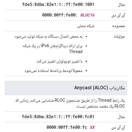
fde5:8dba:82e1:1
::
ff:fe00:1001
مثال
0000:00ff:fe00:
RLOC16
آی آی دی
محدوده
شبکه محلی
جزئیات
به محض اتصال دستگاه به شبکه تولید می‌شود
برای ارائه دیتاگرام‌های IPv6 در یک شبکه
Thread
با تغییر توپولوژی تغییر می‌کند
معمولاً توسط برنامه‌ها استفاده نمی‌شود
مکان‌یاب Anycast (ALOC)
یک رابط Thread را از طریق جستجوی RLOC شناسایی می‌کند، زمانی که
RLOC یک مقصد مشخص نیست.
fde5:8dba:82e1:1
::
ff:fe00:fc01
مثال
0000:00ff:fe00:fc
XX
آی آی دی