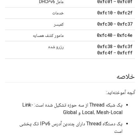
0xfc01
0xfc0f
–
عامل DHCPv6
0xfc10
0xfc2f
–
خدمات
0xfc30
0xfc37
–
کمیسر
0xfc40
0xfc4e
–
مامور کشف همسایه
0xfc38
0xfc3f
–
رزرو شده
0xfc4f
0xfcff
–
خلاصه
آنچه آموخته‌اید:
یک شبکه Thread از سه حوزه تشکیل شده است: Link-
Local، Mesh-Local و Global
یک دستگاه Thread دارای چندین آدرس IPv6 تک پخشی
است