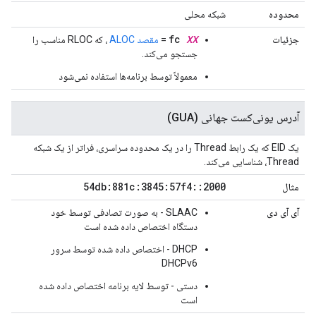
محدوده
شبکه محلی
fc
XX
جزئیات
=
مقصد ALOC
، که RLOC مناسب را
جستجو می‌کند.
معمولاً توسط برنامه‌ها استفاده نمی‌شود
آدرس یونی‌کست جهانی (GUA)
یک EID که یک رابط Thread را در یک محدوده سراسری، فراتر از یک شبکه
Thread، شناسایی می‌کند.
54db:881c:3845:57f4
::
2000
مثال
آی آی دی
SLAAC - به صورت تصادفی توسط خود
دستگاه اختصاص داده شده است
DHCP - اختصاص داده شده توسط سرور
DHCPv6
دستی - توسط لایه برنامه اختصاص داده شده
است