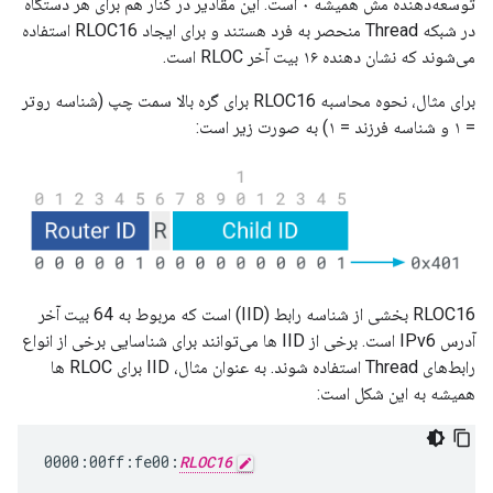
توسعه‌دهنده مش همیشه ۰ است. این مقادیر در کنار هم برای هر دستگاه
در شبکه Thread منحصر به فرد هستند و برای ایجاد RLOC16 استفاده
می‌شوند که نشان دهنده ۱۶ بیت آخر RLOC است.
برای مثال، نحوه محاسبه RLOC16 برای گره بالا سمت چپ (شناسه روتر
= ۱ و شناسه فرزند = ۱) به صورت زیر است:
RLOC16 بخشی از شناسه رابط (IID) است که مربوط به 64 بیت آخر
آدرس IPv6 است. برخی از IID ها می‌توانند برای شناسایی برخی از انواع
رابط‌های Thread استفاده شوند. به عنوان مثال، IID برای RLOC ها
همیشه به این شکل است:
0000:00ff:fe00:
RLOC16