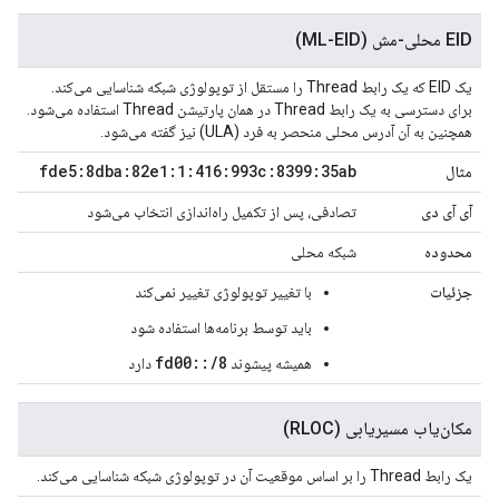
EID محلی-مش (ML-EID)
یک EID که یک رابط Thread را مستقل از توپولوژی شبکه شناسایی می‌کند.
برای دسترسی به یک رابط Thread در همان پارتیشن Thread استفاده می‌شود.
همچنین به آن آدرس محلی منحصر به فرد (ULA) نیز گفته می‌شود.
fde5:8dba:82e1:1:416:993c:8399:35ab
مثال
آی آی دی
تصادفی، پس از تکمیل راه‌اندازی انتخاب می‌شود
محدوده
شبکه محلی
جزئیات
با تغییر توپولوژی تغییر نمی‌کند
باید توسط برنامه‌ها استفاده شود
fd00::/8
همیشه پیشوند
دارد
مکان‌یاب مسیریابی (RLOC)
یک رابط Thread را بر اساس موقعیت آن در توپولوژی شبکه شناسایی می‌کند.