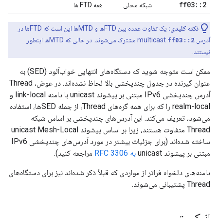
ff03
::
2
شبکه محلی
همه FTD ها
نکته کلیدی:
یک تفاوت عمده بین FTDها و MTDها این است که FTDها در
آدرس multicast
ff03::2
مشترک می‌شوند. در حالی که MTDها اینطور
نیستند.
ممکن است متوجه شوید که دستگاه‌های انتهایی خواب‌آلود (SED) به
عنوان گیرنده در جدول چندپخشی بالا لحاظ نشده‌اند. در عوض، Thread
آدرس چندپخشی IPv6 مبتنی بر پیشوند unicast با دامنه link-local و
realm-local را که برای همه گره‌های Thread، از جمله SEDها، استفاده
می‌شود، تعریف می‌کند. این آدرس‌های چندپخشی بر اساس شبکه
Thread متفاوت هستند، زیرا بر اساس پیشوند unicast Mesh-Local
ساخته شده‌اند (برای جزئیات بیشتر در مورد آدرس‌های چندپخشی IPv6
مبتنی بر پیشوند unicast
به RFC 3306
مراجعه کنید).
دامنه‌های دلخواه فراتر از مواردی که قبلاً ذکر شده‌اند نیز برای دستگاه‌های
Thread پشتیبانی می‌شوند.
انیکست