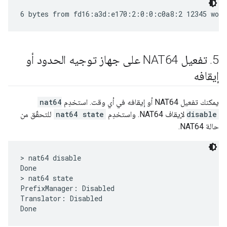
5
.
تفعيل NAT64 على جهاز توجيه الحدود أو
إيقافه
يمكنك تفعيل NAT64 أو إيقافه في أي وقت. استخدِم
nat64
disable
لإيقاف NAT64. واستخدِم
nat64 state
للتحقّق من
حالة NAT64.
> nat64 disable

Done

> nat64 state

PrefixManager: Disabled

Translator: Disabled
