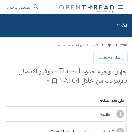
تسجيل الدخول
الأدلة
OpenThread
الأدلة
جهاز توجيه الحدود
إرسال ملاحظات
جهاز توجيه حدود Thread - توفير الاتصال
بالإنترنت من خلال NAT64
على هذه الصفحة
‫1. مقدمة
‫2. إعداد جهاز توجيه حدود OpenThread