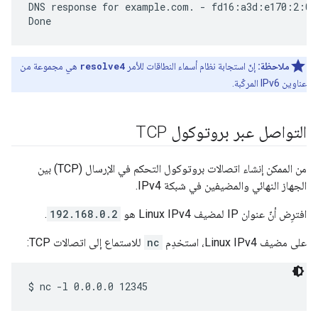
DNS response for example.com. - fd16:a3d:e170:2:0
ملاحظة:
إنّ استجابة نظام أسماء النطاقات للأمر
resolve4
هي مجموعة من
عناوين IPv6 المركّبة.
التواصل عبر بروتوكول TCP
من الممكن إنشاء اتصالات بروتوكول التحكم في الإرسال (TCP) بين
الجهاز النهائي والمضيفين في شبكة IPv4.
افترِض أنّ عنوان IP لمضيف Linux IPv4 هو
192.168.0.2
.
على مضيف Linux IPv4، استخدِم
nc
للاستماع إلى اتصالات TCP: