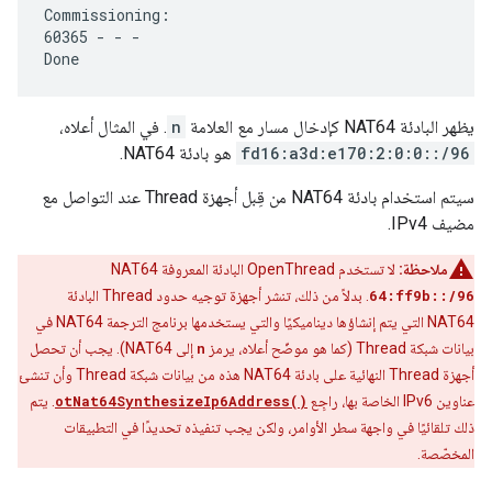
Commissioning:

60365 - - -

يظهر البادئة NAT64 كإدخال مسار مع العلامة
n
. في المثال أعلاه،
fd16:a3d:e170:2:0:0::/96
هو بادئة NAT64.
سيتم استخدام بادئة NAT64 من قِبل أجهزة Thread عند التواصل مع
مضيف IPv4.
ملاحظة:
لا تستخدم OpenThread البادئة المعروفة NAT64
64:ff9b::/96
. بدلاً من ذلك، تنشر أجهزة توجيه حدود Thread البادئة
NAT64 التي يتم إنشاؤها ديناميكيًا والتي يستخدمها برنامج الترجمة NAT64 في
بيانات شبكة Thread (كما هو موضّح أعلاه، يرمز
n
إلى NAT64). يجب أن تحصل
أجهزة Thread النهائية على بادئة NAT64 هذه من بيانات شبكة Thread وأن تنشئ
عناوين IPv6 الخاصة بها، راجِع
otNat64SynthesizeIp6Address()
. يتم
ذلك تلقائيًا في واجهة سطر الأوامر، ولكن يجب تنفيذه تحديدًا في التطبيقات
المخصّصة.