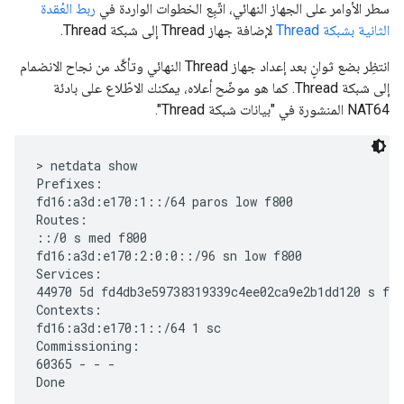
سطر الأوامر على الجهاز النهائي، اتّبِع الخطوات الواردة في
ربط العُقدة
الثانية بشبكة Thread
لإضافة جهاز Thread إلى شبكة Thread.
انتظِر بضع ثوانٍ بعد إعداد جهاز Thread النهائي وتأكَّد من نجاح الانضمام
إلى شبكة Thread. كما هو موضّح أعلاه، يمكنك الاطّلاع على بادئة
NAT64 المنشورة في "بيانات شبكة Thread".
> netdata show

Prefixes:

fd16:a3d:e170:1::/64 paros low f800

Routes:

::/0 s med f800

fd16:a3d:e170:2:0:0::/96 sn low f800

Services:

44970 5d fd4db3e59738319339c4ee02ca9e2b1dd120 s f80
Contexts:

fd16:a3d:e170:1::/64 1 sc

Commissioning:

60365 - - -
