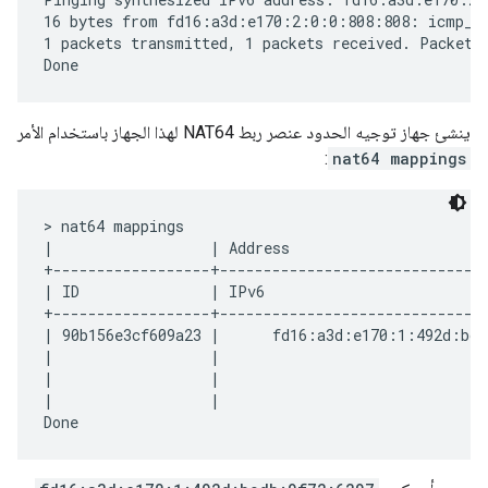
16 bytes from fd16:a3d:e170:2:0:0:808:808: icmp_se
1 packets transmitted, 1 packets received. Packet l
ينشئ جهاز توجيه الحدود عنصر ربط NAT64 لهذا الجهاز باستخدام الأمر
:
nat64 mappings
> nat64 mappings

|                  | Address                      
+------------------+-------------------------------
| ID               | IPv6                         
+------------------+------------------------------
| 90b156e3cf609a23 |      fd16:a3d:e170:1:492d:bcd
|                  |                              
|                  |                               
|                  |                               