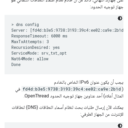
جهاز توجيه الحدود:
> dns config

Server: [fd4d:b3e5:9738:3193:39c4:ee02:ca9e:2b1d]:
ResponseTimeout: 6000 ms

MaxTxAttempts: 3

RecursionDesired: yes

ServiceMode: srv_txt_opt

Nat64Mode: allow

يجب أن يكون عنوان IPv6 الخاص بالخادم
(
fd4d:b3e5:9738:3193:39c4:ee02:ca9e:2b1d
في
المثال أعلاه) أحد عناوين جهاز توجيه الحدود OpenThread.
يمكنك الآن إرسال طلبات بحث لنظام أسماء النطاقات (DNS) لنطاقات
الإنترنت من الجهاز الطرفي: