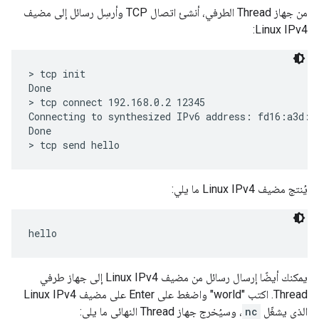
من جهاز Thread الطرفي، أنشئ اتصال TCP وأرسِل رسائل إلى مضيف
Linux IPv4:
> tcp init

Done

> tcp connect 192.168.0.2 12345

Connecting to synthesized IPv6 address: fd16:a3d:e
Done

يُنتج مضيف Linux IPv4 ما يلي:
يمكنك أيضًا إرسال رسائل من مضيف Linux IPv4 إلى جهاز طرفي
Thread. اكتب "world" واضغط على Enter على مضيف Linux IPv4
الذي يشغّل
nc
، وسيُخرج جهاز Thread النهائي ما يلي: