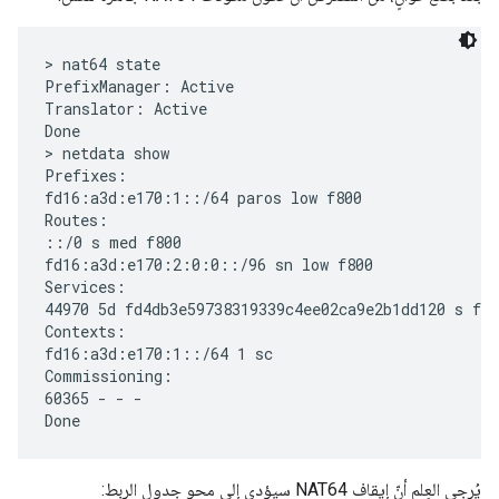
> nat64 state

PrefixManager: Active

Translator: Active

Done

> netdata show

Prefixes:

fd16:a3d:e170:1::/64 paros low f800

Routes:

::/0 s med f800

fd16:a3d:e170:2:0:0::/96 sn low f800

Services:

44970 5d fd4db3e59738319339c4ee02ca9e2b1dd120 s f80
Contexts:

fd16:a3d:e170:1::/64 1 sc

Commissioning:

60365 - - -

يُرجى العِلم أنّ إيقاف NAT64 سيؤدي إلى محو جدول الربط: