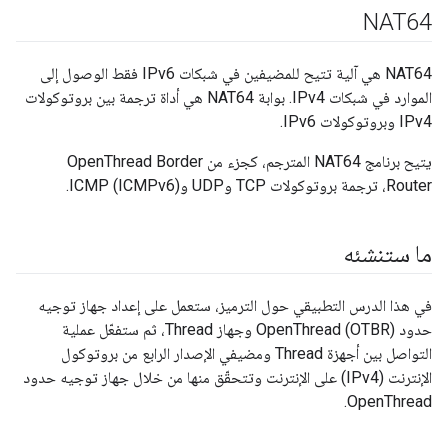
NAT64
‫NAT64 هي آلية تتيح للمضيفين في شبكات IPv6 فقط الوصول إلى
الموارد في شبكات IPv4. بوابة NAT64 هي أداة ترجمة بين بروتوكولات
IPv4 وبروتوكولات IPv6.
يتيح برنامج NAT64 المترجم، كجزء من OpenThread Border
Router، ترجمة بروتوكولات TCP وUDP وICMP (ICMPv6).
ما ستنشئه
في هذا الدرس التطبيقي حول الترميز، ستعمل على إعداد جهاز توجيه
حدود OpenThread (OTBR) وجهاز Thread، ثم ستفعّل عملية
التواصل بين أجهزة Thread ومضيفي الإصدار الرابع من بروتوكول
الإنترنت (IPv4) على الإنترنت وتتحقّق منها من خلال جهاز توجيه حدود
OpenThread.