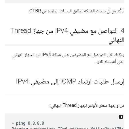
تأكَّد من أنّ بيانات الشبكة تطابق البيانات الواردة من OTBR.
4
.
التواصل مع مضيفي IPv4 من جهاز Thread
النهائي
يمكنك الآن التواصل مع المضيفين على شبكة IPv4 من الجهاز النهائي
الذي أعددناه للتو.
إرسال طلبات ارتداد ICMP إلى مضيفي IPv4
من واجهة سطر الأوامر لجهاز Thread النهائي:
> ping 8.8.8.8

Pinging synthesized IPv6 address: fd16:a3d:e170:2: