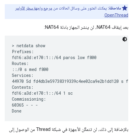
ملاحظة:
يمكنك العثور على وسائل الحالات من
مرجع واجهة سطر الأوامر
.
OpenThread
بعد إيقاف NAT64، لن ينشر الجهاز بادئة NAT64:
> netdata show

Prefixes:

fd16:a3d:e170:1::/64 paros low f800

Routes:

::/0 s med f800

Services:

44970 5d fd4db3e59738319339c4ee02ca9e2b1dd120 s f80
Contexts:

fd16:a3d:e170:1::/64 1 sc

Commissioning:

60365 - - -

بالإضافة إلى ذلك، لن تتمكّن الأجهزة في شبكة Thread من الوصول إلى