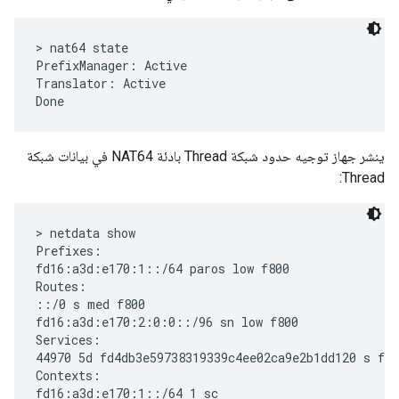
> nat64 state

PrefixManager: Active

Translator: Active

ينشر جهاز توجيه حدود شبكة Thread بادئة NAT64 في بيانات شبكة
Thread:
> netdata show

Prefixes:

fd16:a3d:e170:1::/64 paros low f800

Routes:

::/0 s med f800

fd16:a3d:e170:2:0:0::/96 sn low f800

Services:

44970 5d fd4db3e59738319339c4ee02ca9e2b1dd120 s f80
Contexts:

fd16:a3d:e170:1::/64 1 sc
