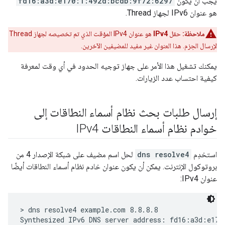
يجب أن يكون
fd16:a3d:e170:1:492d:bcdb:9f72:6297
هو عنوان IPv6 لجهاز Thread.
ملاحظة:
حقل
IPv4
هو عنوان IPv4 المؤقت الذي تم تخصيصه لجهاز Thread
لإرسال الحِزم. هذا العنوان غير مفيد للمضيفين الآخرين.
يمكنك تشغيل هذا الأمر على جهاز توجيه الحدود في أي وقت لمعرفة
كيفية احتساب عدد الزيارات.
إرسال طلبات بحث نظام أسماء النطاقات إلى
خوادم نظام أسماء النطاقات IPv4
استخدِم
dns resolve4
لحل اسم مضيف على شبكة الإصدار 4 من
بروتوكول الإنترنت. يمكن أن يكون عنوان خادم نظام أسماء النطاقات أيضًا
عنوان IPv4:
> dns resolve4 example.com 8.8.8.8

Synthesized IPv6 DNS server address: fd16:a3d:e170