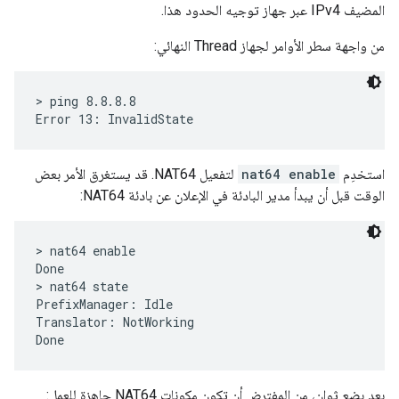
المضيف IPv4 عبر جهاز توجيه الحدود هذا.
من واجهة سطر الأوامر لجهاز Thread النهائي:
> ping 8.8.8.8

استخدِم
nat64 enable
لتفعيل NAT64. قد يستغرق الأمر بعض
الوقت قبل أن يبدأ مدير البادئة في الإعلان عن بادئة NAT64:
> nat64 enable

Done

> nat64 state

PrefixManager: Idle

Translator: NotWorking

بعد بضع ثوانٍ، من المفترض أن تكون مكونات NAT64 جاهزة للعمل: