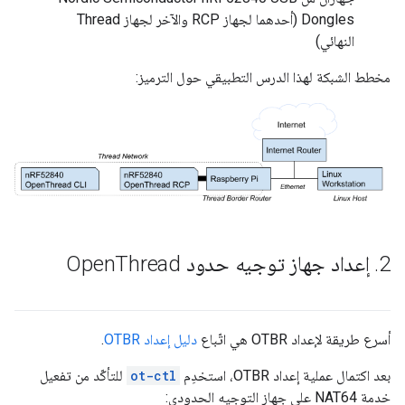
Dongles (أحدهما لجهاز RCP والآخر لجهاز Thread
النهائي)
مخطط الشبكة لهذا الدرس التطبيقي حول الترميز:
‫2
.
إعداد جهاز توجيه حدود Open
Thread
أسرع طريقة لإعداد OTBR هي اتّباع
دليل إعداد OTBR
.
بعد اكتمال عملية إعداد OTBR، استخدِم
ot-ctl
للتأكّد من تفعيل
خدمة NAT64 على جهاز التوجيه الحدودي: