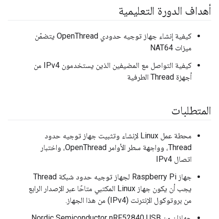
أهداف الدورة التعليمية
كيفية إنشاء جهاز توجيه حدودي OpenThread يتضمّن
ميزات NAT64
كيفية التواصل مع المضيفين الذين يستخدمون IPv4 من
أجهزة Thread الطرفية
المتطلبات
محطة عمل Linux لإنشاء وتثبيت جهاز توجيه حدود
Thread، وواجهة سطر الأوامر OpenThread، واختبار
اتصال IPv4
جهاز Raspberry Pi لجهاز توجيه حدود شبكة Thread
يجب أن يكون جهاز Linux المكتبي متاحًا عبر الإصدار الرابع
من بروتوكول الإنترنت (IPv4) من هذا الجهاز.
جهازان من Nordic Semiconductor nRF52840 USB