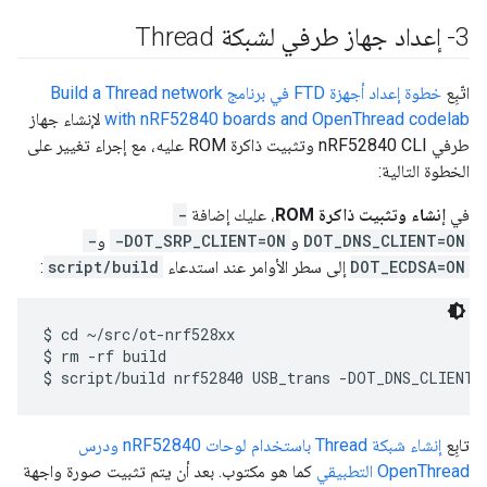
3- إعداد جهاز طرفي لشبكة Thread
اتّبِع
خطوة إعداد أجهزة FTD في برنامج Build a Thread network
with nRF52840 boards and OpenThread codelab
لإنشاء جهاز
طرفي nRF52840 CLI وتثبيت ذاكرة ROM عليه، مع إجراء تغيير على
الخطوة التالية:
في
إنشاء وتثبيت ذاكرة ROM
، عليك إضافة
-
DOT_DNS_CLIENT=ON
و
-DOT_SRP_CLIENT=ON
و
-
DOT_ECDSA=ON
إلى سطر الأوامر عند استدعاء
script/build
:
$ cd ~/src/ot-nrf528xx

$ rm -rf build

تابِع
إنشاء شبكة Thread باستخدام لوحات nRF52840 ودرس
OpenThread التطبيقي
كما هو مكتوب. بعد أن يتم تثبيت صورة واجهة