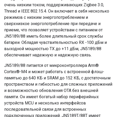
очень низким током, поддерживающих Zigbee 3.0,
Thread и IEEE 802.15.4. Он включает в себя несколько
режимов с низким энергопотреблением и
сверхнизкое энергопотребление при передаче и
приеме, что позволяет устройствам с питанием от
JN5189/88 иметь более длительный срок службы
батареи. Обладая чувствительностью RX -100 дБм и
выходной мощностью TX до +11 дБм, JN5189/88
обеспечивает надежную и надежную связь.
JN5189/88 питается от микроконтроллера Arm®
Cortex®-M4 и может работать с встроенной флэш-
памятью до 640 КБ и SRAM до 152 КБ, с достаточным
пространством и гибкостью для сложных приложений
и возможностью обновления OTA без внешней
памяти. Он имеет богатый набор периферийных
устройств MCU и несколько интерфейсов
последовательной связи для встроенных
подключенных приложений. JN5189T/88T имеет