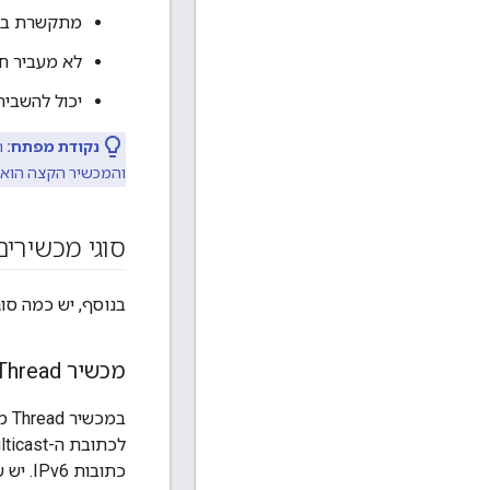
מתקשרת בעי
לא מעביר ח
יכול להשבי
נקודת מפתח:
ה
והמכשיר הקצה הוא 
סוגי מכשירים
בנוסף, יש כמה סו
מכשיר Thread מלא
כתובות IPv6. יש שלושה סוגים של FTD: