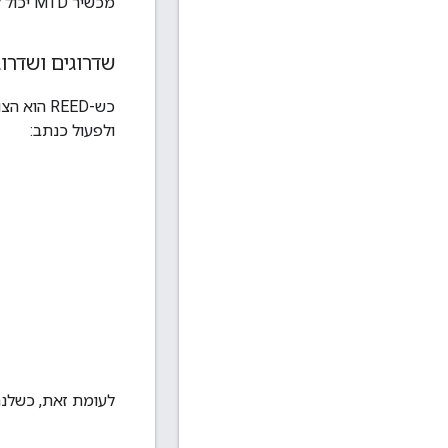
מכשיר MTD יכול לפעול רק כמכשיר קצה (צאצא).
שדרוגים ושדרו
ולפעול כנתב:
לעומת זאת, כשלנת