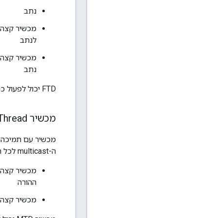
נתב
לנתב
נתב
FTD יכול לפעול כנתב (הורה) או כמכשיר קצה (צאצא).
מכשיר Thread מינימלי
ה-multicast לכל הנתב ומעביר את כל ההודעות להורה שלו. יש שני סוגים של מודעות MTD:
ההורה
מכשיר קצה רדום (SED) – בדרך כלל מושבת, מתעורר מדי פעם כדי