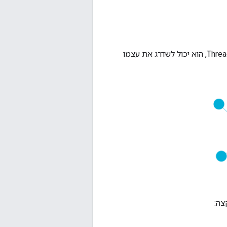
כש-REED הוא הצומת היחיד שנמצא בטווח של מכשיר קצה חדש שרוצה להצטרף לרשת Thread, הוא יכול לשדרג את עצמו
צה: