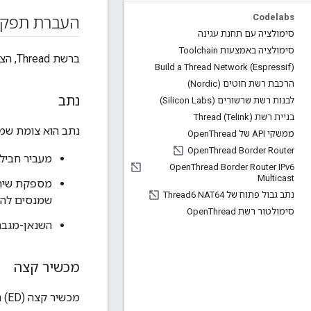
Codelabs
העברת תפקי
סימולציה עם תחנת עגינה
סימולציה באמצעות Toolchain
ברשת Thread, הצמתים מחולקים לשני תפקידים של העברה:
Build a Thread Network (Espressif)
הרכבת רשת חוטים (Nordic)
נתב
לבנות רשת שרשורים (Silicon Labs)
בניית רשת Thread (Telink)
נתב הוא צומת שמ
ממשקי API של Open
Thread
Open
Thread Border Router
מעביר חביל
Open
Thread Border Router IPv6
Multicast
מספקת שירו
נתב גבול פתוח של Thread6 NAT64
שמנסים לה
סימולטור רשת Open
Thread
השנאן-מגבר
מכשיר קצה
מכשיר קצה (ED) הוא צומת: