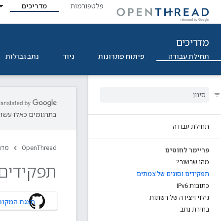
פלטפורמות
מדריכים
מדריכים
תחילת עבודה
פיתוח פתרונות
ניוד
נתב גבולות
בתרגומים כאלו עשויו
תחילת עבודה
OpenThread
מדר
פריימר לחוטים
מהו שרשור?
תפקידים 
תפקידים וסוגים של צמתים
כתובות IPv6
גילוי ויצירה של רשתות
הצגת המקור ב-UB
בחירת נתב