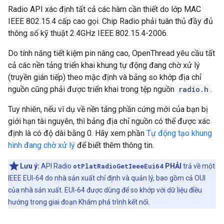
Radio API xác định tất cả các hàm cần thiết do lớp MAC
IEEE 802.15.4 cấp cao gọi. Chip Radio phải tuân thủ đầy đủ
thông số kỹ thuật 2.4GHz IEEE 802.15.4-2006.
Do tính năng tiết kiệm pin nâng cao, OpenThread yêu cầu tất
cả các nền tảng triển khai khung tự động đang chờ xử lý
(truyền gián tiếp) theo mặc định và bảng so khớp địa chỉ
nguồn cũng phải được triển khai trong tệp nguồn
radio.h
.
Tuy nhiên, nếu ví dụ về nền tảng phần cứng mới của bạn bị
giới hạn tài nguyên, thì bảng địa chỉ nguồn có thể được xác
định là có độ dài bằng 0. Hãy xem phần
Tự động tạo khung
hình đang chờ xử lý
để biết thêm thông tin.
Lưu ý:
API Radio
otPlatRadioGetIeeeEui64
PHẢI
trả về một
IEEE EUI-64 do nhà sản xuất chỉ định và quản lý, bao gồm cả OUI
của nhà sản xuất. EUI-64 được dùng để so khớp với dữ liệu điều
hướng trong giai đoạn Khám phá trình kết nối.