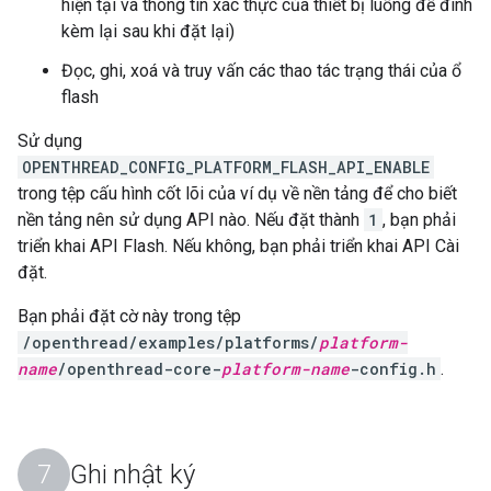
hiện tại và thông tin xác thực của thiết bị luồng để đính
kèm lại sau khi đặt lại)
Đọc, ghi, xoá và truy vấn các thao tác trạng thái của ổ
flash
Sử dụng
OPENTHREAD_CONFIG_PLATFORM_FLASH_API_ENABLE
trong tệp cấu hình cốt lõi của ví dụ về nền tảng để cho biết
nền tảng nên sử dụng API nào. Nếu đặt thành
1
, bạn phải
triển khai API Flash. Nếu không, bạn phải triển khai API Cài
đặt.
Bạn phải đặt cờ này trong tệp
/openthread/examples/platforms/
platform-
name
/openthread-core-
platform-name
-config.h
.
Ghi nhật ký