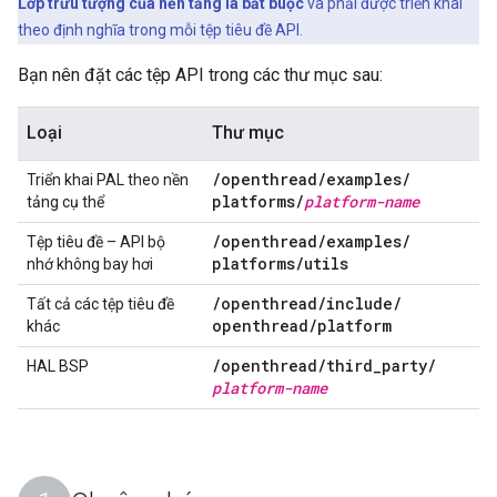
Lớp trừu tượng của nền tảng là bắt buộc
và phải được triển khai
theo định nghĩa trong mỗi tệp tiêu đề API.
Bạn nên đặt các tệp API trong các thư mục sau:
Loại
Thư mục
/
openthread
/
examples
/
Triển khai PAL theo nền
platforms
/
platform-name
tảng cụ thể
/
openthread
/
examples
/
Tệp tiêu đề – API bộ
platforms
/
utils
nhớ không bay hơi
/
openthread
/
include
/
Tất cả các tệp tiêu đề
openthread
/
platform
khác
/
openthread
/
third
_
party
/
HAL BSP
platform-name