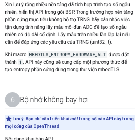
Xin lưu ý rằng nhiều nền tảng đã tích hợp trình tạo số ngẫu
nhiên, hiển thị API trong gói BSP. Trong trường hợp nền tảng
phần cứng mục tiêu không hỗ trợ TRNG, hãy cân nhắc việc
tận dụng tính năng lấy mẫu mô-đun ADC để tạo số ngẫu
nhiên có độ dài cố định. Lấy mẫu trên nhiều lần lặp lại nếu
cần để đáp ứng các yêu cầu của TRNG (uint32_t).
Khi macro
MBEDTLS_ENTROPY_HARDWARE_ALT
được đặt
thành
1
, API này cũng sẽ cung cấp một phương thức để
tạo entropy phần cứng dùng trong thư viện mbedTLS.
Bộ nhớ không bay hơi
Lưu ý:
Bạn chỉ cần triển khai
một
trong số các API này trong
mọi cổng của OpenThread.
Nội dung khai báo API: