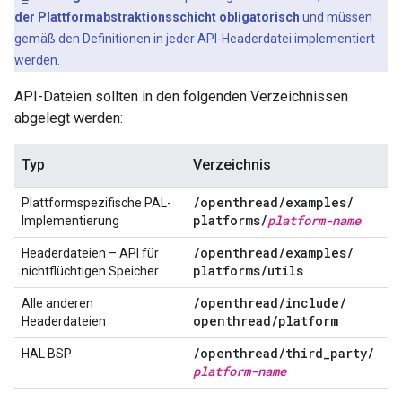
der Plattformabstraktionsschicht obligatorisch
und müssen
gemäß den Definitionen in jeder API-Headerdatei implementiert
werden.
API-Dateien sollten in den folgenden Verzeichnissen
abgelegt werden:
Typ
Verzeichnis
/
openthread
/
examples
/
Plattformspezifische PAL-
platforms
/
platform-name
Implementierung
/
openthread
/
examples
/
Headerdateien – API für
platforms
/
utils
nichtflüchtigen Speicher
/
openthread
/
include
/
Alle anderen
openthread
/
platform
Headerdateien
/
openthread
/
third
_
party
/
HAL BSP
platform-name