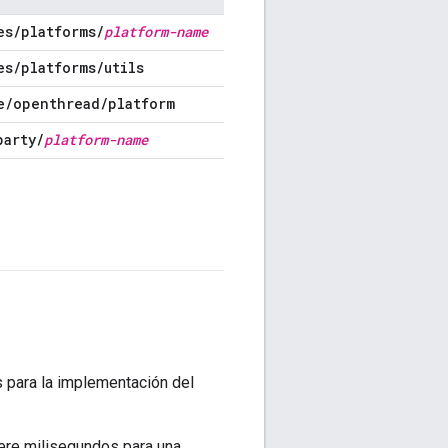
es
/
platforms
/
platform-name
es
/
platforms
/
utils
e
/
openthread
/
platform
party
/
platform-name
 para la implementación del
iere milisegundos para una