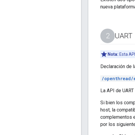
nueva plataform
UART
Nota:
Esta API
Declaración de l
/openthread/
La API de UART i
Si bien los co
host, la compati
complementos en
por los siguient