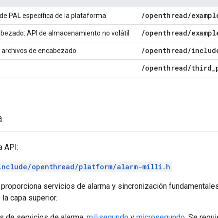
/
openthread
/
exampl
e PAL específica de la plataforma
/
openthread
/
exampl
bezado: API de almacenamiento no volátil
/
openthread
/
includ
 archivos de encabezado
/
openthread
/
third
_
a
a API:
include/openthread/platform/alarm-milli.h
 proporciona servicios de alarma y sincronización fundamentales
la capa superior.
s de servicios de alarma:
milisegundo
y
microsegundo
. Se requ