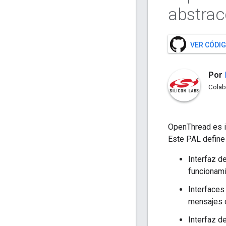
abstrac
VER CÓDIG
Por
Colab
OpenThread es i
Este PAL define 
Interfaz d
funcionami
Interfaces
mensajes d
Interfaz d