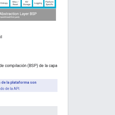
il
de compilación (BSP) de la capa
n de la plataforma son
o de la API.