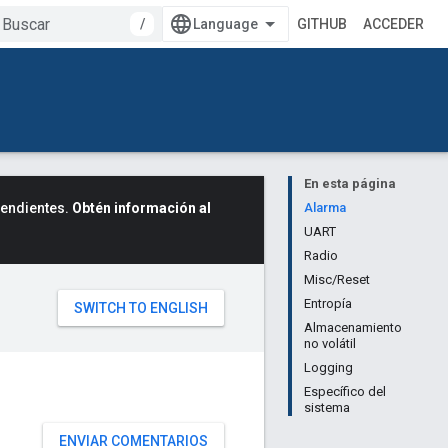
/
GITHUB
ACCEDER
En esta página
cendientes.
Obtén información al
Alarma
UART
Radio
Misc/Reset
Entropía
Almacenamiento
no volátil
Logging
Específico del
sistema
ENVIAR COMENTARIOS