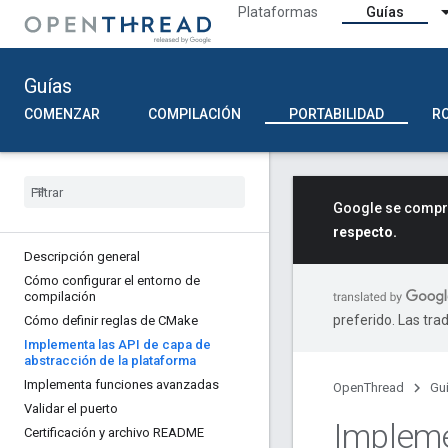
Plataformas
Guías
Guías
COMENZAR
COMPILACIÓN
PORTABILIDAD
R
Google se compro
respecto.
Descripción general
Cómo configurar el entorno de
compilación
preferido. Las tra
Cómo definir reglas de CMake
Implementa las API de capa de
abstracción de la plataforma
Implementa funciones avanzadas
OpenThread
Gu
Validar el puerto
Impleme
Certificación y archivo README