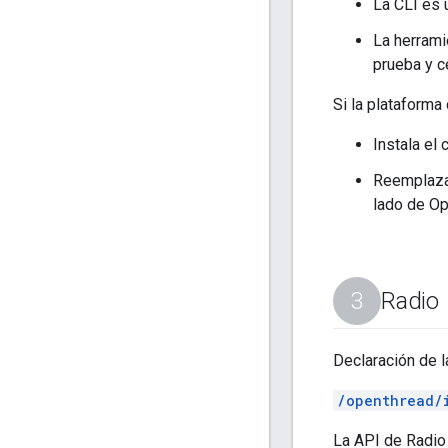
La CLI es 
La herrami
prueba y ce
Si la plataform
Instala el
Reemplaza 
lado de Op
Radio
Declaración de l
/openthread/
La API de Radio 