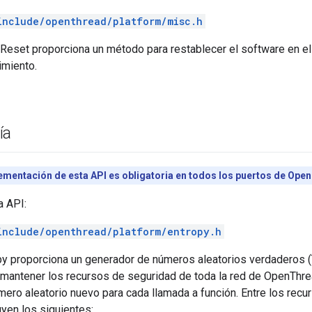
include/openthread/platform/misc.h
eset proporciona un método para restablecer el software en el 
imiento.
ía
ementación de esta API es obligatoria en todos los puertos de Ope
a API:
include/openthread/platform/entropy.h
py proporciona un generador de números aleatorios verdaderos (
 mantener los recursos de seguridad de toda la red de OpenThre
ero aleatorio nuevo para cada llamada a función. Entre los rec
uyen los siguientes: