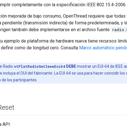
umplir completamente con la especificación IEEE 802.15.4-2006 
ción mejorada de bajo consumo, OpenThread requiere que todas 
 pendiente (transmisión indirecta) de forma predeterminada, y la
origen también debe implementarse en el archivo fuente
radio.
tu ejemplo de plataforma de hardware nueva tiene recursos limit
definir como de longitud cero. Consulta
Marco automático pendi
de Radio
otPlatRadioGetIeeeEui64
DEBE
mostrar un EUI-64 de IEEE a
 incluya el OUI del fabricante. La EUI-64 se usa para hacer coincidir los
de los participantes.
Reset
a API: