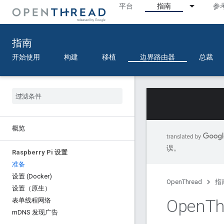
平台
指南
参
指南
开始使用
构建
移植
边界路由器
总裁
概览
误。
Raspberry Pi 设置
准备
设置 (Docker)
OpenThread
指
设置（原生）
Open
T
表单线程网络
m
DNS 发现广告