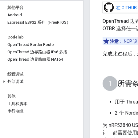
其他平台
在 GITH
Android
OpenThread
Espressif ESP32 系列（Free
RTOS）
OTBR 选择任
Codelab
注意
：
NCP 
Open
Thread Border Router
Open
Thread 边界路由器 IPv6 多播
完成此过程后，您将
Open
Thread 边界路由器 NAT64
线程调试
外部调试
所需
其他
用于 Thre
工具和脚本
串行电缆
2 个 Nor
为 nRF5284
计，都需要使用