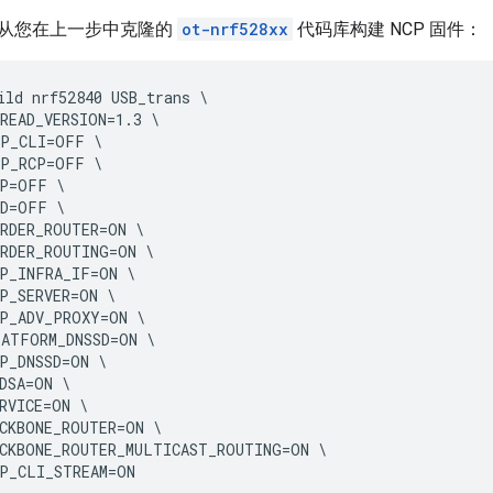
从您在上一步中克隆的
ot-nrf528xx
代码库构建 NCP 固件：
ild nrf52840 USB_trans \

READ_VERSION=1.3 \

P_CLI=OFF \

P_RCP=OFF \

P=OFF \

D=OFF \

RDER_ROUTER=ON \

RDER_ROUTING=ON \

P_INFRA_IF=ON \

P_SERVER=ON \

P_ADV_PROXY=ON \

ATFORM_DNSSD=ON \

P_DNSSD=ON \

DSA=ON \

RVICE=ON \

CKBONE_ROUTER=ON \

CKBONE_ROUTER_MULTICAST_ROUTING=ON \

P_CLI_STREAM=ON