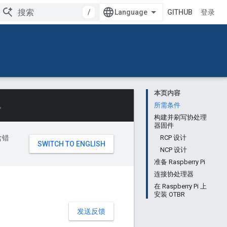
/
GITHUB
登录
本页内容
。
所需条件
构建并刷写协处理
器固件
含错
RCP 设计
NCP 设计
准备 Raspberry Pi
连接协处理器
在 Raspberry Pi 上
安装 OTBR
发送反馈