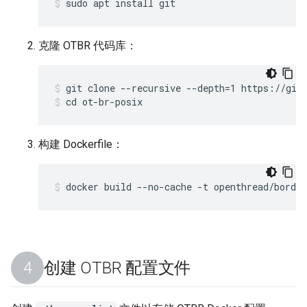
sudo apt install git
克隆 OTBR 代码库：
git clone --recursive --depth=1 https://git
cd ot-br-posix
构建 Dockerfile：
docker build --no-cache -t openthread/border
创建 OTBR 配置文件