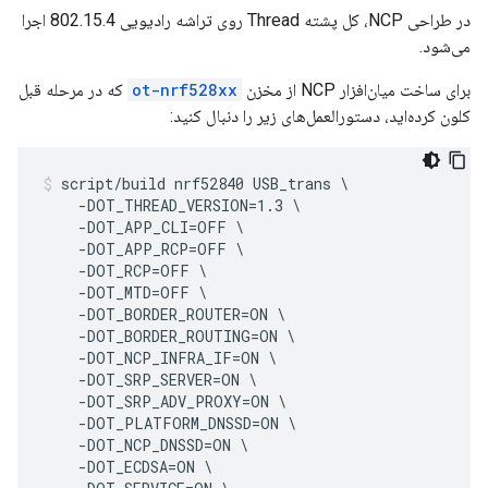
در طراحی NCP، کل پشته Thread روی تراشه رادیویی 802.15.4 اجرا
می‌شود.
برای ساخت میان‌افزار NCP از مخزن
ot-nrf528xx
که در مرحله قبل
کلون کرده‌اید، دستورالعمل‌های زیر را دنبال کنید:
script/build nrf52840 USB_trans \

    -DOT_THREAD_VERSION=1.3 \

    -DOT_APP_CLI=OFF \

    -DOT_APP_RCP=OFF \

    -DOT_RCP=OFF \

    -DOT_MTD=OFF \

    -DOT_BORDER_ROUTER=ON \

    -DOT_BORDER_ROUTING=ON \

    -DOT_NCP_INFRA_IF=ON \

    -DOT_SRP_SERVER=ON \

    -DOT_SRP_ADV_PROXY=ON \

    -DOT_PLATFORM_DNSSD=ON \

    -DOT_NCP_DNSSD=ON \

    -DOT_ECDSA=ON \
