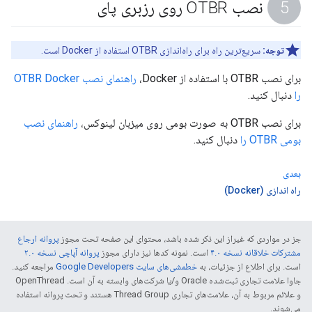
نصب OTBR روی رزبری پای
توجه:
سریع‌ترین راه برای راه‌اندازی OTBR استفاده از Docker است.
برای نصب OTBR با استفاده از Docker،
راهنمای نصب OTBR Docker
را
دنبال کنید.
برای نصب OTBR به صورت بومی روی میزبان لینوکس،
راهنمای نصب
بومی OTBR را
دنبال کنید.
بعدی
راه اندازی (Docker)
جز در مواردی که غیراز این ذکر شده باشد، محتوای این صفحه تحت مجوز
پروانه ارجاع
مشترکات خلاقانه نسخه ۴.۰
است. نمونه کدها نیز دارای مجوز
پروانه آپاچی نسخه ۲.۰
است. برای اطلاع از جزئیات، به
خطمشی‌های سایت Google Developers‏
مراجعه کنید.
جاوا علامت تجاری ثبت‌شده Oracle و/یا شرکت‌های وابسته به آن است. ‫OpenThread
و علائم مربوط به آن، علامت‌های تجاری Thread Group هستند و تحت پروانه استفاده
می‌شوند.