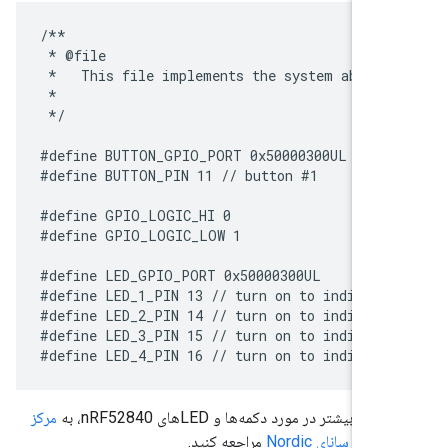
/**

 * @file

 *   This file implements the system abstra
 *

 */

#define BUTTON_GPIO_PORT 0x50000300UL

#define BUTTON_PIN 11 // button #1

#define GPIO_LOGIC_HI 0

#define GPIO_LOGIC_LOW 1

#define LED_GPIO_PORT 0x50000300UL

#define LED_1_PIN 13 // turn on to indicate 
#define LED_2_PIN 14 // turn on to indicate 
#define LED_3_PIN 15 // turn on to indicate 
ات بیشتر در مورد دکمه‌ها و LEDهای nRF52840، به
مرکز
یمه‌رسانای Nordic
مراجعه کنید.