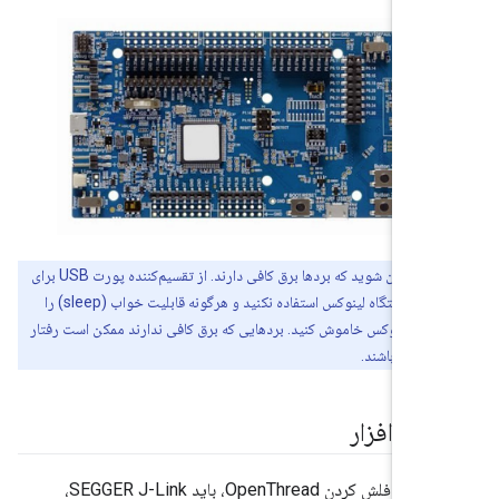
:
مطمئن شوید که بردها برق کافی دارند. از تقسیم‌کننده پورت USB برای
اتصال آنها به دستگاه لینوکس استفاده نکنید و هرگونه قابلیت خواب (sleep) را
تگاه لینوکس خاموش کنید. بردهایی که برق کافی ندارند ممکن است رفتار
داشته باشند.
رم‌افزار
برای ساخت و فلش کردن OpenThread، باید SEGGER J-Link،