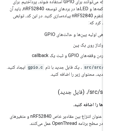
syst
که می‌توانند برای GPIO استفاده شوند، پرداختیم. برای
دسترسی به دکمه‌ها و LEDها در بردهای توسعه nRF52840، باید آن
توابع را برای پلتفرم nRF52840 پیاده‌سازی کنید. در این کد، توابعی
خواهید کرد که:
مقداردهی اولیه پین‌ها و حالت‌های GPIO
کنترل ولتاژ روی یک پین
فعال کردن وقفه‌های GPIO و ثبت یک callback
ه‌ی
./src/src
، یک فایل جدید با نام
gpio.c
ایجاد کنید.
فایل جدید، محتوای زیر را اضافه کنید.
.
/
src
/
src
/
g
تعریف‌ها را اضافه کنید.
این تعاریف به عنوان انتزاع بین مقادیر خاص nRF52840 و متغیرهای
 در سطح برنامه OpenThread عمل می‌کنند.