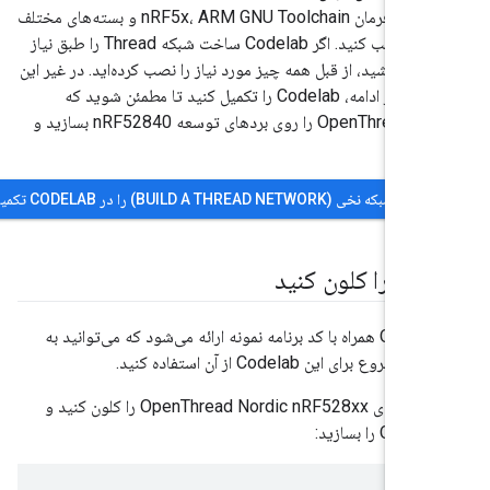
ابزارهای خط فرمان nRF5x، ARM GNU Toolchain و بسته‌های مختلف
لینوکس را نصب کنید. اگر Codelab ساخت شبکه Thread را طبق نیاز
رده باشید، از قبل همه چیز مورد نیاز را نصب کرده‌اید. در غیر این
صورت، قبل از ادامه، Codelab را تکمیل کنید تا مطمئن شوید که
می‌توانید OpenThread را روی بردهای توسعه nRF52840 بسازید و
ید.
نخی (BUILD A THREAD NETWORK) را در CODELAB تکمیل کنید.
ن را کلون کنید
OpenThread همراه با کد برنامه نمونه ارائه می‌شود که می‌توانید به
وع برای این Codelab از آن استفاده کنید.
مخزن نمونه‌های OpenThread Nordic nRF528xx را کلون کنید و
 را بسازید: