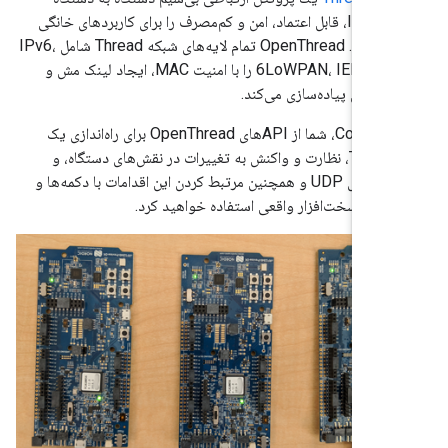
مبتنی بر IPv6، قابل اعتماد، امن و کم‌مصرف را برای کاربردهای خانگی
تعریف می‌کند. OpenThread تمام لایه‌های شبکه Thread شامل IPv6،
6LoWPAN، IEEE 802.15.4 را با امنیت MAC، ایجاد لینک مش و
بی مش پیاده‌سازی می‌کند.
در این Codelab، شما از APIهای OpenThread برای راه‌اندازی یک
شبکه Thread، نظارت و واکنش به تغییرات در نقش‌های دستگاه، و
ارسال پیام‌های UDP و همچنین مرتبط کردن این اقدامات با دکمه‌ها و