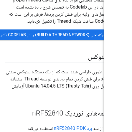
فلش کردن بردها در این Codelab به تفصیل شرح داده نشده است -
تورالعمل‌های اولیه برای فلش کردن بردها. فرض بر این است که
کمیل کرده‌اید.
نخی (BUILD A THREAD NETWORK) را در CODELAB تکمیل کنید.
اه لینوکس
این Codelab طوری طراحی شده است که از یک دستگاه لینوکس مبتنی
بر i386 یا x86 برای فلش کردن تمام بردهای توسعه Thread استفاده
کند. تمام مراحل روی Ubuntu 14.04.5 LTS (Trusty Tahr) آزمایش
ی نیمه‌هادی نوردیک n
RF52840
برد nRF52840 PDK
استفاده می‌کند.