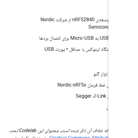
ار:
۳ برد توسعه‌ی nRF52840 از شرکت Nordic
Semiconductor
۳ کابل USB به Micro-USB برای اتصال بردها
یک دستگاه لینوکس با حداقل ۳ پورت USB
:
زنجیره ابزار گنو
ابزارهای خط فرمان Nordic nRF5x
نرم‌افزار Segger J-Link
باز کردن
گیت
اردی که خلاف آن ذکر شده است، محتوای این Codelab تحت
و نمونه‌های کد تحت