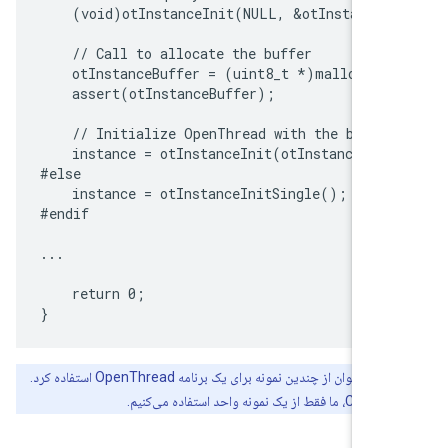
    (void)otInstanceInit(NULL, &otInstanceBu
    // Call to allocate the buffer

    otInstanceBuffer = (uint8_t *)malloc(otI
    assert(otInstanceBuffer);

    // Initialize OpenThread with the buffer

    instance = otInstanceInit(otInstanceBuff
#else

    instance = otInstanceInitSingle();

#endif

...

    return 0;

ه:
می‌توان از چندین نمونه برای یک برنامه OpenThread استفاده کرد.