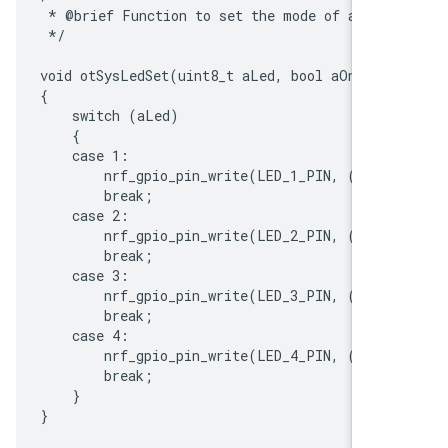
 * @brief Function to set the mode of an LED
 */

void otSysLedSet(uint8_t aLed, bool aOn)

{

    switch (aLed)

    {

    case 1:

        nrf_gpio_pin_write(LED_1_PIN, (aOn 
        break;

    case 2:

        nrf_gpio_pin_write(LED_2_PIN, (aOn 
        break;

    case 3:

        nrf_gpio_pin_write(LED_3_PIN, (aOn 
        break;

    case 4:

        nrf_gpio_pin_write(LED_4_PIN, (aOn 
        break;

    }
