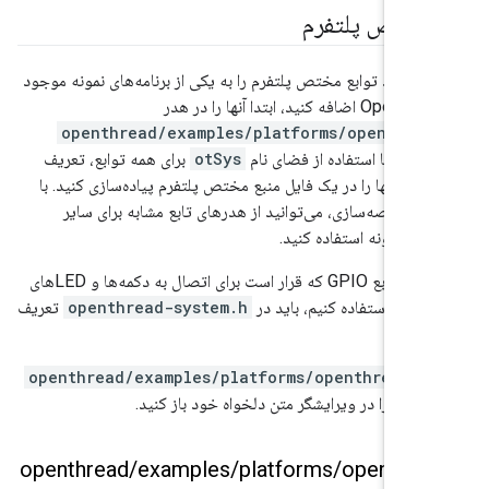
ع خاص پلتفرم
خواهید توابع مختص پلتفرم را به یکی از برنامه‌های نمونه موجود
./openthread/examples/platforms/openthre
syst
با استفاده از فضای نام
otSys
برای همه توابع، تعریف
پس آنها را در یک فایل منبع مختص پلتفرم پیاده‌سازی کنید. با
 خلاصه‌سازی، می‌توانید از هدرهای تابع مشابه برای سایر
های نمونه استفاده کنید.
برای مثال، توابع GPIO که قرار است برای اتصال به دکمه‌ها و LEDهای
 کنیم، باید در
openthread-system.h
تعریف
./openthread/examples/platforms/openthread-
syst
را در ویرایشگر متن دلخواه خود باز کنید.
openthread
/
examples
/
platforms
/
openthre