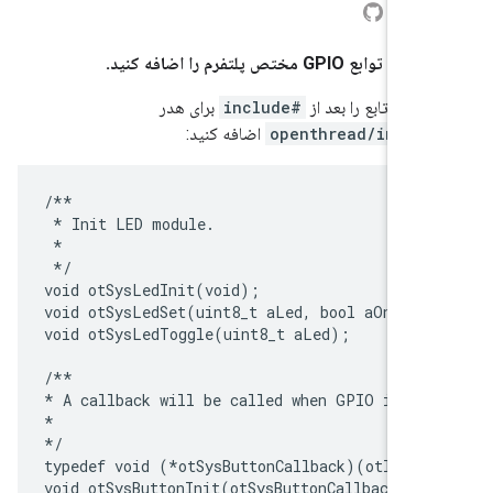
sys
بع GPIO مختص پلتفرم را اضافه کنید.
ان‌های تابع را بعد از
#include
برای هدر
openthread/instan
اضافه کنید:
/**

 * Init LED module.

 *

 */

void otSysLedInit(void);

void otSysLedSet(uint8_t aLed, bool aOn);

void otSysLedToggle(uint8_t aLed);

/**

* A callback will be called when GPIO interr
*

*/

typedef void (*otSysButtonCallback)(otInstan
void otSysButtonInit(otSysButtonCallback aCa