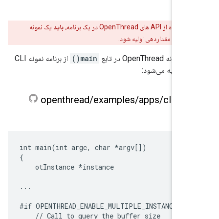
هد.
اده از API های OpenThread در یک برنامه،
باید
یک نمونه
ردهی اولیه شود.
نه OpenThread در تابع
main()
از برنامه نمونه CLI
هی اولیه می‌شود:
openthread
/
examples
/
apps
/
cli
/
ma
int main(int argc, char *argv[])

{

    otInstance *instance

...

#if OPENTHREAD_ENABLE_MULTIPLE_INSTANCES

    // Call to query the buffer size
