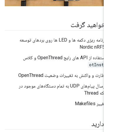
 یاد خواهید گرفت
نحوه برنامه ریزی دکمه ها و LED ها روی بردهای توسعه
Nordic nRF52840
نحوه استفاده از API های رایج OpenThread و کلاس
otInstance
نحوه نظارت و واکنش به تغییرات وضعیت OpenThread
نحوه ارسال پیام‌های UDP به تمام دستگاه‌های موجود در
یک شبکه Thread
نحوه تغییر Makefiles
نیاز دارید