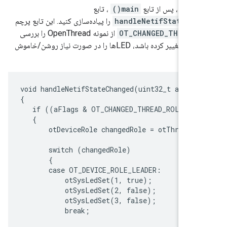
main
، پس از تابع
main()
، تابع
handleNetifStateCha
را پیاده‌سازی کنید. این تابع پرچم
OT_CHANGED_THREAD_
از نمونه OpenThread را بررسی
می‌کند و اگر تغییر کرده باشد، LEDها را در صورت نیاز روشن/خاموش
void handleNetifStateChanged(uint32_t aFlags
{

   if ((aFlags & OT_CHANGED_THREAD_ROLE) !=
   {

       otDeviceRole changedRole = otThreadGe
       switch (changedRole)

       {

       case OT_DEVICE_ROLE_LEADER:

           otSysLedSet(1, true);

           otSysLedSet(2, false);

           otSysLedSet(3, false);

           break;
