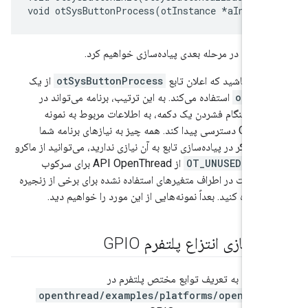
موارد را در مرحله بعدی پیاده‌سازی خواهیم کرد.
اشته باشید که اعلان تابع
otSysButtonProcess
از یک
otInst
استفاده می‌کند. به این ترتیب، برنامه می‌تواند در
یاز، هنگام فشردن یک دکمه، به اطلاعات مربوط به نمونه
OpenThread دسترسی پیدا کند. همه چیز به نیازهای برنامه شما
ارد. اگر در پیاده‌سازی تابع به آن نیازی ندارید، می‌توانید از ماکرو
OT_UNUSED_VARI
از API OpenThread برای سرکوب
 ساخت در اطراف متغیرهای استفاده نشده برای برخی از زنجیره
 استفاده کنید. بعداً نمونه‌هایی از این مورد را خواهیم دید.
ه‌سازی انتزاع پلتفرم GPIO
له قبل، به تعریف توابع مختص پلتفرم در
./openthread/examples/platforms/openthre