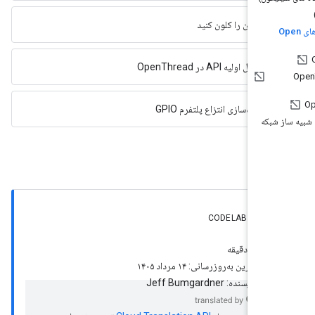
۳. مخزن را کلون کنید
۴. اصول اولیه API در OpenThread
۵. پیاده‌سازی انتزاع پلتفرم GPIO
ز شبکه
باره این CODELAB
schedule
۶۰ دقیقه
subject
آخرین به‌روزرسانی: ۱۴ مرداد ۱۴۰۵
account_circle
نویسنده: Jeff Bumgardner