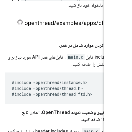
ر متن دلخواه خود باز کنید.
openthread
/
examples
/
apps
/
cli
/
ma
 اضافه کردن موارد شامل در هدر.
 فایل
main.c
، فایل‌های هدر API مورد نیاز برای
غییر نقش را اضافه کنید.
#include <openthread/instance.h>

#include <openthread/thread.h>

اقدام: برای تغییر وضعیت نمونه OpenThread، اعلان تابع
ننده را اضافه کنید.
یف را به
main.c
، بعد از header includes و قبل از هرگونه