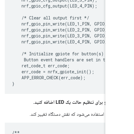
    nrf_gpio_cfg_output(LED_4_PIN);

    /* Clear all output first */

    nrf_gpio_pin_write(LED_1_PIN, GPIO_LOGI
    nrf_gpio_pin_write(LED_2_PIN, GPIO_LOGI
    nrf_gpio_pin_write(LED_3_PIN, GPIO_LOGI
    nrf_gpio_pin_write(LED_4_PIN, GPIO_LOGI
    /* Initialize gpiote for button(s) input
     Button event handlers are set in the ap
    ret_code_t err_code;

    err_code = nrfx_gpiote_init();

    APP_ERROR_CHECK(err_code);

 تابع برای تنظیم حالت یک LED اضافه کنید.
ع زمانی استفاده می‌شود که نقش دستگاه تغییر کند.
/**
