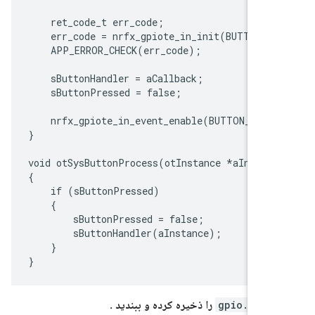
    ret_code_t err_code;

    err_code = nrfx_gpiote_in_init(BUTTON_PI
    APP_ERROR_CHECK(err_code);

    sButtonHandler = aCallback;

    sButtonPressed = false;

    nrfx_gpiote_in_event_enable(BUTTON_PIN, 
}

void otSysButtonProcess(otInstance *aInstanc
{

    if (sButtonPressed)

    {

        sButtonPressed = false;

        sButtonHandler(aInstance);

    }

فایل
gpio.c
را ذخیره کرده و ببندید
.