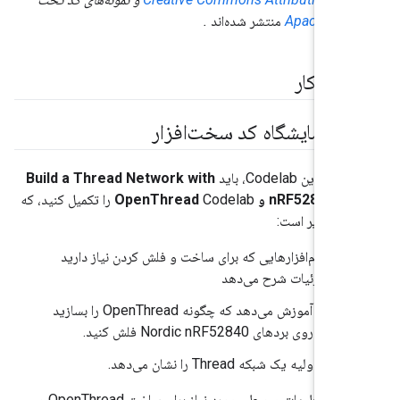
منتشر شده‌اند
.
وع کار
 آزمایشگاه کد سخت‌افزار
این Codelab، باید
Build a Thread Network with
nRF528 و OpenThread
Codelab را تکمیل کنید، که
وارد زیر است:
تمام نرم‌افزارهایی که برای ساخت و فلش کردن نیاز دارید
را با جزئیات شرح می‌دهد
به شما آموزش می‌دهد که چگونه OpenThread را بسازید
و آن را روی بردهای Nordic nRF52840 فلش کنید.
اصول اولیه یک شبکه Thread را نشان می‌دهد.
هیچ یک از تنظیمات محیطی مورد نیاز برای ساخت OpenThread و