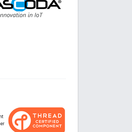
nt
per