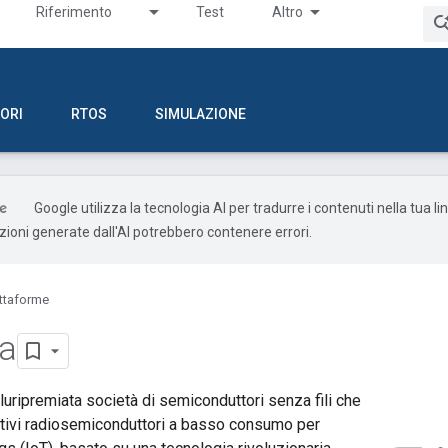
Riferimento
Test
Altro
ORI
RTOS
SIMULAZIONE
Google utilizza la tecnologia AI per tradurre i contenuti nella tua l
uzioni generate dall'AI potrebbero contenere errori.
attaforme
a
uripremiata società di semiconduttori senza fili che
itivi radiosemiconduttori a basso consumo per