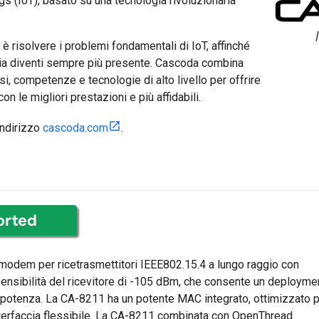
ngs (IoT), basato su una tecnologia rivoluzionaria
è risolvere i problemi fondamentali di IoT, affinché
ia diventi sempre più presente. Cascoda combina
i, competenze e tecnologie di alto livello per offrire
con le migliori prestazioni e più affidabili.
'indirizzo
cascoda.com
.
modem per ricetrasmettitori IEEE802.15.4 a lungo raggio con
ensibilità del ricevitore di -105 dBm, che consente un deployme
 potenza. La CA-8211 ha un potente MAC integrato, ottimizzato 
nterfaccia flessibile. La CA-8211 combinata con OpenThread