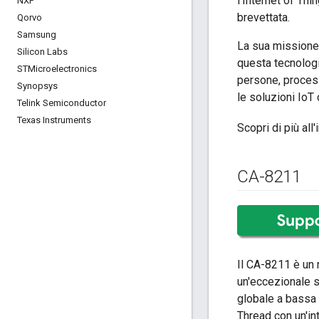
l'Internet of Thi
NXP
brevettata.
Qorvo
Samsung
La sua missione 
Silicon Labs
questa tecnolog
STMicroelectronics
persone, process
Synopsys
le soluzioni IoT 
Telink Semiconductor
Texas Instruments
Scopri di più all
CA-8211
Il CA-8211 è un 
un'eccezionale s
globale a bassa
Thread con un'i