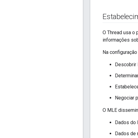
Estabeleci
O Thread usa o p
informações sob
Na configuração 
Descobrir 
Determinar
Estabelece
Negociar p
O MLE dissemina
Dados do l
Dados de r