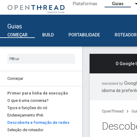
Plataformas
Guias
Guias
COMEÇAR
BUILD
PORTABILIDADE
ROTEADOR
O Google 
Começar
idioma de preferê
Primer para linha de execução
O que é uma conversa?
Tipos e funções do nó
OpenThread
Gu
Endereçamento IPv6
Descobe
Descoberta e formação de redes
Seleção de roteador