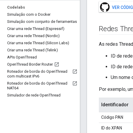
Codelabs
VER CÓDI
Simulação com o Docker
Simulação com conjunto de ferramentas
Redes Thr
Criar uma rede Thread (Espressif)
Criar uma rede Thread (Nordic)
Criar uma rede Thread (Silicon Labs)
As redes Thread 
Criar uma rede Thread (Telink)
ID de rede
APIs Open
Thread
Open
Thread Border Router
ID de rede
Roteador de borda do Open
Thread
com multicast IPv6
Um nome d
Roteador de borda do Open
Thread
NAT64
Por exemplo, um
Simulador de rede Open
Thread
Identificador
Código PAN
ID do XPAN