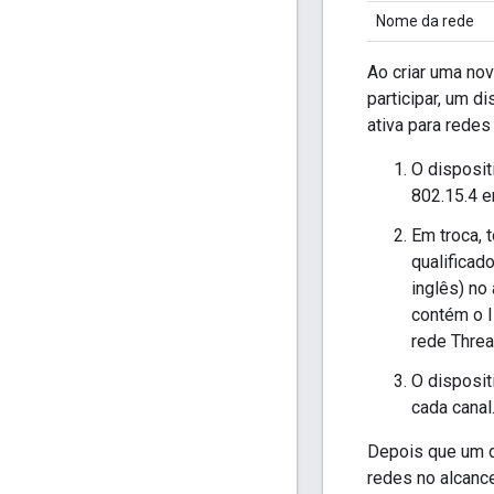
Nome da rede
Ao criar uma no
participar, um d
ativa para redes
O disposit
802.15.4 e
Em troca, 
qualificad
inglês) no
contém o 
rede Threa
O disposit
cada canal
Depois que um d
redes no alcanc