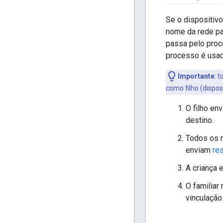
Se o dispositivo
nome da rede pa
passa pelo proc
processo é usado
Importante
:
to
como filho (disposi
O filho en
destino.
Todos os r
enviam
re
A criança 
O familiar
vinculação