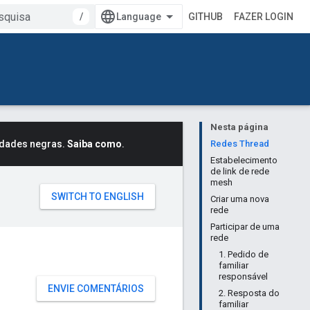
/
GITHUB
FAZER LOGIN
Nesta página
idades negras.
Saiba como
.
Redes Thread
Estabelecimento
de link de rede
mesh
Criar uma nova
rede
Participar de uma
rede
1. Pedido de
familiar
responsável
ENVIE COMENTÁRIOS
2. Resposta do
familiar