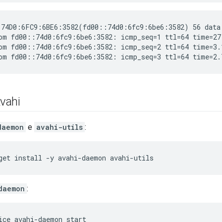
74D0:6FC9:6BE6:3582(fd00::74d0:6fc9:6be6:3582) 56 data 
om fd00::74d0:6fc9:6be6:3582: icmp_seq=1 ttl=64 time=27.
om fd00::74d0:6fc9:6be6:3582: icmp_seq=2 ttl=64 time=3.1
Avahi
daemon
e
avahi-utils
:
get install -y avahi-daemon avahi-utils
daemon
:
ice avahi-daemon start