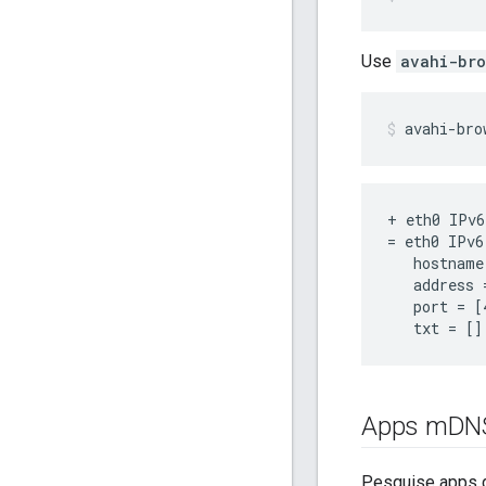
Use
avahi-bro
avahi-bro
+ eth0 IPv6
= eth0 IPv6
   hostname
   address 
   port = [4
Apps m
DN
Pesquise apps 