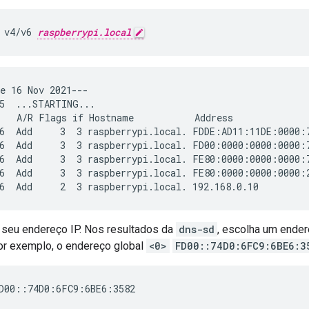
 v4/v6 
raspberrypi.local
e 16 Nov 2021---

5  ...STARTING...

   A/R Flags if Hostname           Address              
6  Add     3  3 raspberrypi.local. FDDE:AD11:11DE:0000:
6  Add     3  3 raspberrypi.local. FD00:0000:0000:0000:
6  Add     3  3 raspberrypi.local. FE80:0000:0000:0000:
6  Add     3  3 raspberrypi.local. FE80:0000:0000:0000:
 seu endereço IP. Nos resultados da
dns-sd
, escolha um ende
por exemplo, o endereço global
<0>
FD00::74D0:6FC9:6BE6:3
D00::74D0:6FC9:6BE6:3582