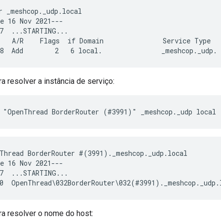
r _meshcop._udp.local

e 16 Nov 2021---

7  ...STARTING...

   A/R    Flags  if Domain               Service Type   
a resolver a instância de serviço:
 "OpenThread BorderRouter (#3991)" _meshcop._udp local
Thread BorderRouter #(3991)._meshcop._udp.local

e 16 Nov 2021---

7  ...STARTING...

a resolver o nome do host: