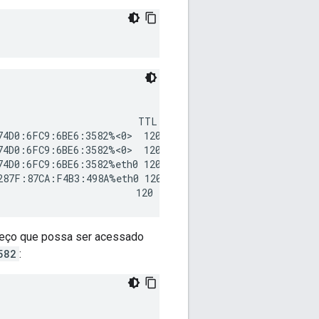
                        TTL

74D0:6FC9:6BE6:3582%<0>  120

74D0:6FC9:6BE6:3582%<0>  120

74D0:6FC9:6BE6:3582%eth0 120

287F:87CA:F4B3:498A%eth0 120

reço que possa ser acessado
582
: