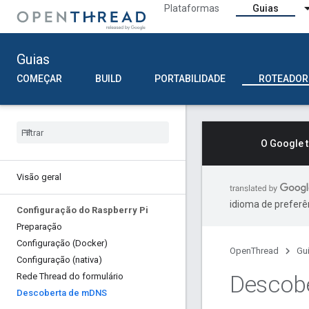
Plataformas
Guias
Guias
COMEÇAR
BUILD
PORTABILIDADE
ROTEADOR
O Google 
Visão geral
idioma de preferê
Configuração do Raspberry Pi
Preparação
Configuração (Docker)
OpenThread
Gu
Configuração (nativa)
Descob
Rede Thread do formulário
Descoberta de m
DNS