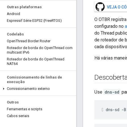
Outras plataformas
VEJA O C
Android
O OTBR registra
Espressif Série ESP32 (Free
RTOS)
configurado no
a
do Thread publi
Codelabs
de roteador de 
Open
Thread Border Router
cada dispositiv
Roteador de borda do Open
Thread com
multicast IPv6
Há várias manei
Roteador de borda do Open
Thread
NAT64
Descoberta
Comissionamento de linhas de
execução
Comissionamento externo
Use
dns-sd
par
Outros
Ferramentas e scripts
dns-sd -B
Cabos seriais