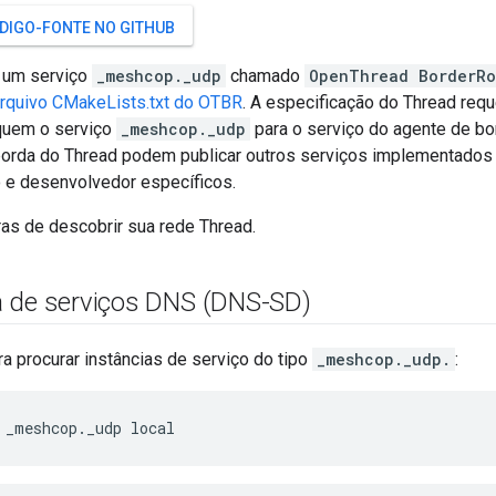
ÓDIGO-FONTE NO GITHUB
 um serviço
_meshcop._udp
chamado
OpenThread BorderRo
rquivo CMakeLists.txt do OTBR
. A especificação do Thread req
quem o serviço
_meshcop._udp
para o serviço do agente de bo
borda do Thread podem publicar outros serviços implementados
o e desenvolvedor específicos.
ras de descobrir sua rede Thread.
 de serviços DNS (DNS-SD)
a procurar instâncias de serviço do tipo
_meshcop._udp.
:
 _meshcop._udp local