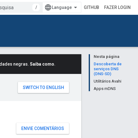
/
GITHUB
FAZER LOGIN
Nesta página
idades negras.
Saiba como
.
Descoberta de
serviços DNS
(DNS-SD)
Utilitários Avahi
Apps mDNS
ENVIE COMENTÁRIOS