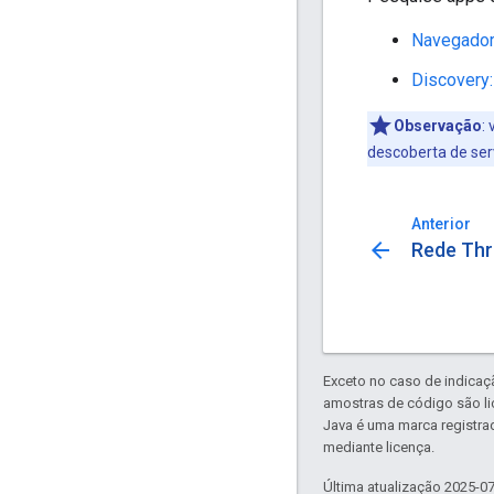
Navegador
Discovery
Observação
:
v
descoberta de serv
Anterior
arrow_back
Rede Thr
Exceto no caso de indicaç
amostras de código são l
Java é uma marca registra
mediante licença.
Última atualização 2025-0