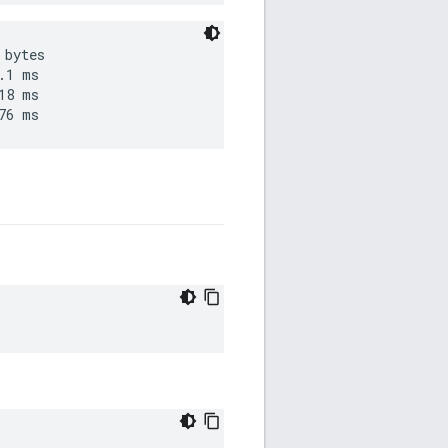
bytes

1 ms

8 ms
