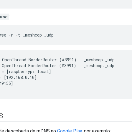
wse
:
wse -r -t _meshcop._udp
 OpenThread BorderRouter (#3991)   _meshcop._udp        
 OpenThread BorderRouter (#3991)   _meshcop._udp        
 = [raspberrypi.local]

= [192.168.0.10]

9155]

S
de descoberta de mDNS no
Google Play
, por exemplo: