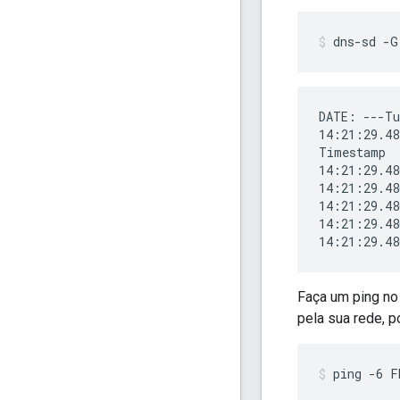
dns-sd -G
DATE: ---Tu
14:21:29.48
Timestamp  
14:21:29.48
14:21:29.48
14:21:29.48
14:21:29.48
Faça um ping no
pela sua rede, 
ping -6 F