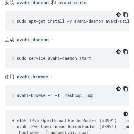
安装
avahi-daemon
和
avahi-utils
：
sudo apt-get install -y avahi-daemon avahi-utils
启动
avahi-daemon
：
sudo service avahi-daemon start
使用
avahi-browse
：
avahi-browse -r -t _meshcop._udp
+ eth0 IPv6 OpenThread BorderRouter (#3991)   _mesh
= eth0 IPv6 OpenThread BorderRouter (#3991)   _mesh
   hostname = [raspberrypi.local]
