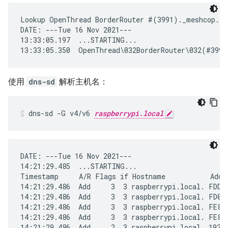
Lookup OpenThread BorderRouter #(3991)._meshcop._ud
DATE: ---Tue 16 Nov 2021---

13:33:05.197  ...STARTING...

使用
dns-sd
解析主机名：
dns-sd -G v4/v6 
raspberrypi.local
DATE: ---Tue 16 Nov 2021---

14:21:29.485  ...STARTING...

Timestamp     A/R Flags if Hostname           Addre
14:21:29.486  Add     3  3 raspberrypi.local. FDDE
14:21:29.486  Add     3  3 raspberrypi.local. FD00
14:21:29.486  Add     3  3 raspberrypi.local. FE80
14:21:29.486  Add     3  3 raspberrypi.local. FE80