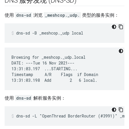
DNS 服务发现 (DNS-SD)
使用
dns-sd
浏览
_meshcop._udp.
类型的服务实例：
dns-sd -B _meshcop._udp local
Browsing for _meshcop._udp.local

DATE: ---Tue 16 Nov 2021---

13:31:03.197  ...STARTING...

Timestamp     A/R    Flags  if Domain              
使用
dns-sd
解析服务实例：
dns-sd -L "OpenThread BorderRouter (#3991)" _mes