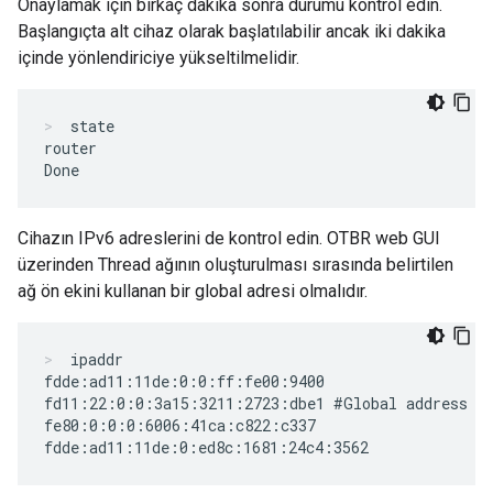
Onaylamak için birkaç dakika sonra durumu kontrol edin.
Başlangıçta alt cihaz olarak başlatılabilir ancak iki dakika
içinde yönlendiriciye yükseltilmelidir.
state
router

Cihazın IPv6 adreslerini de kontrol edin. OTBR web GUI
üzerinden Thread ağının oluşturulması sırasında belirtilen
ağ ön ekini kullanan bir global adresi olmalıdır.
ipaddr
fdde:ad11:11de:0:0:ff:fe00:9400

fd11:22:0:0:3a15:3211:2723:dbe1 #Global address wi
fe80:0:0:0:6006:41ca:c822:c337
