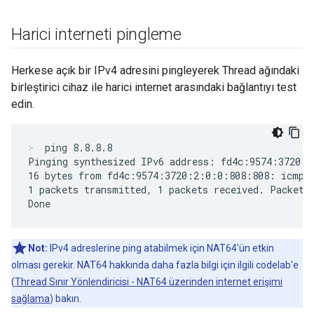
Harici interneti pingleme
Herkese açık bir IPv4 adresini pingleyerek Thread ağındaki
birleştirici cihaz ile harici internet arasındaki bağlantıyı test
edin.
ping 8.8.8.8
Pinging synthesized IPv6 address: fd4c:9574:3720:2
16 bytes from fd4c:9574:3720:2:0:0:808:808: icmp_s
1 packets transmitted, 1 packets received. Packet l
Not:
IPv4 adreslerine ping atabilmek için NAT64'ün etkin
olması gerekir. NAT64 hakkında daha fazla bilgi için ilgili codelab'e
(
Thread Sınır Yönlendiricisi - NAT64 üzerinden internet erişimi
sağlama
) bakın.