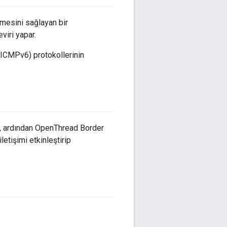
şmesini sağlayan bir
viri yapar.
(ICMPv6) protokollerinin
k, ardından OpenThread Border
letişimi etkinleştirip