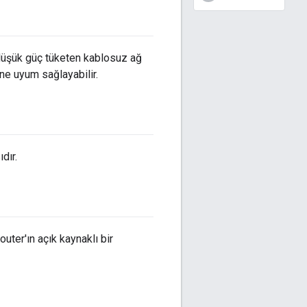
 düşük güç tüketen kablosuz ağ
ine uyum sağlayabilir.
dır.
ter'ın açık kaynaklı bir