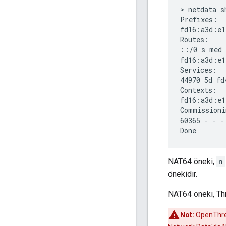
> netdata sh
Prefixes:

fd16:a3d:e1
Routes:

::/0 s med 
fd16:a3d:e1
Services:

44970 5d fd
Contexts:

fd16:a3d:e1
Commissioni
60365 - - -

NAT64 öneki,
n
önekidir.
NAT64 öneki, Thre
Not:
OpenThrea