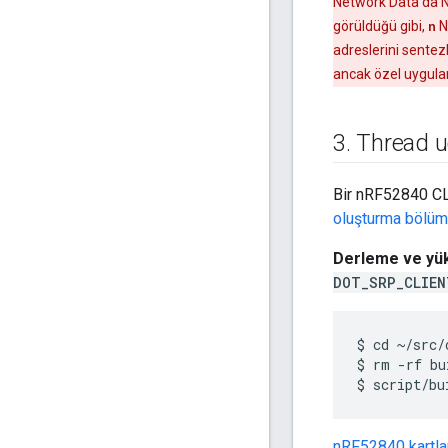
Network Data'da N
görüldüğü gibi,
n
N
adreslerini sentez
ancak özel uygula
3
.
Thread u
Bir nRF52840 CLI
oluşturma bölüm
Derleme ve yü
DOT_SRP_CLIEN
$ cd ~/src/
$ rm -rf bui
nRF52840 kartla