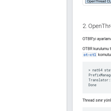
2
.
Open
Thr
OTBR'yi ayarlama
OTBR kurulumu ta
ot-ctl
komutun
> nat64 stat
PrefixManag
Translator:
Thread sınır yönl