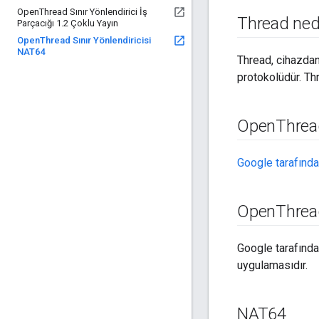
Open
Thread Sınır Yönlendirici İş
Thread ned
Parçacığı 1
.
2 Çoklu Yayın
Open
Thread Sınır Yönlendiricisi
NAT64
Thread, cihazdan
protokolüdür. Thr
Open
Threa
Google tarafınd
Open
Thread
Google tarafınd
uygulamasıdır.
NAT64