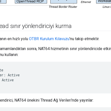
ead sınır yönlendiriciyi kurma
nın en hızlı yolu
OTBR Kurulum Kılavuzu
'nu takip etmektir.
mamlandıktan sonra, NAT64 hizmetinin sınır yönlendiricide etkinl
u kullanın:
e

er: Active

 Active

endirici, NAT64 önekini Thread Ağ Verileri'nde yayınlar: