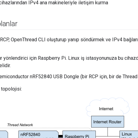
cihazlarından IPv4 ana makineleriyle iletişim kurma
olanlar
 RCP, OpenThread CLI oluşturup yanıp söndürmek ve IPv4 bağlantı
ır yönlendirici için Raspberry Pi. Linux iş istasyonunuza bu ciha
lidir.
emiconductor nRF52840 USB Dongle (bir RCP için, bir de Thread u
topolojisi: