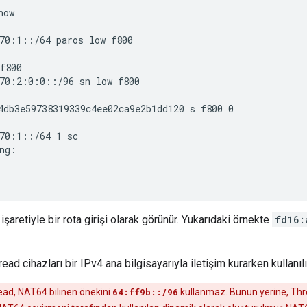
ow

70:1::/64 paros low f800

f800

70:2:0:0::/96 sn low f800

4db3e59738319339c4ee02ca9e2b1dd120 s f800 0

70:1::/64 1 sc

ng:

işaretiyle bir rota girişi olarak görünür. Yukarıdaki örnekte
fd16:
ad cihazları bir IPv4 ana bilgisayarıyla iletişim kurarken kullanılı
d, NAT64 bilinen önekini
64:ff9b::/96
kullanmaz. Bunun yerine, Thr