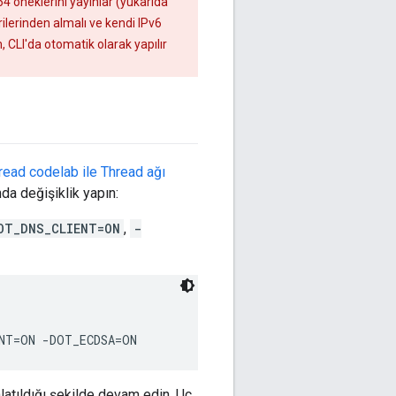
 öneklerini yayınlar (yukarıda
ilerinden almalı ve kendi IPv6
 CLI'da otomatik olarak yapılır
ead codelab ile Thread ağı
da değişiklik yapın:
OT_DNS_CLIENT=ON
,
-
atıldığı şekilde devam edin. Uç