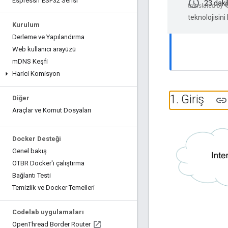
Espressif ESP32 Serisi
schedule
23 daki
teknolojisini
Kurulum
Derleme ve Yapılandırma
Web kullanıcı arayüzü
m
DNS Keşfi
Harici Komisyon
1
.
Giriş
Diğer
Araçlar ve Komut Dosyaları
Docker Desteği
Genel bakış
OTBR Docker'ı çalıştırma
Bağlantı Testi
Temizlik ve Docker Temelleri
Codelab uygulamaları
Open
Thread Border Router