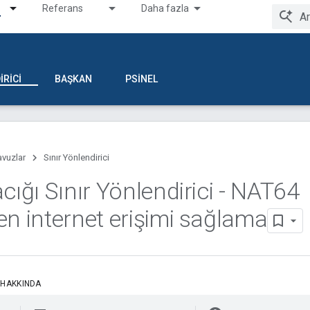
Referans
Daha fazla
IRICI
BAŞKAN
PSINEL
avuzlar
Sınır Yönlendirici
cığı Sınır Yönlendirici - NAT64
en internet erişimi sağlama
 HAKKINDA