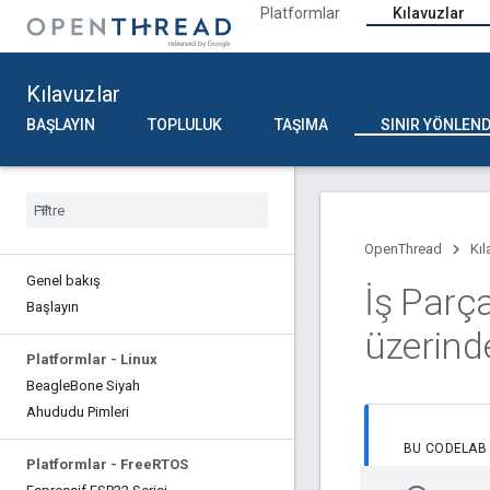
Platformlar
Kılavuzlar
Kılavuzlar
BAŞLAYIN
TOPLULUK
TAŞIMA
SINIR YÖNLEND
OpenThread
Kıl
Genel bakış
İş Parça
Başlayın
üzerind
Platformlar - Linux
Beagle
Bone Siyah
Ahududu Pimleri
BU CODELAB
Platformlar - Free
RTOS