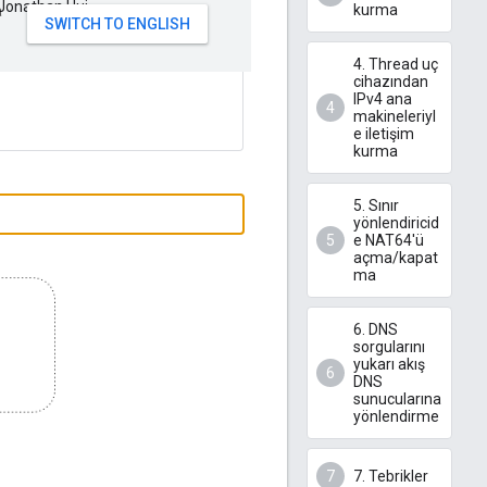
Jonathan Hui
kurma
a
4. Thread uç
cihazından
IPv4 ana
makineleriyl
e iletişim
kurma
5. Sınır
yönlendiricid
e NAT64'ü
açma/kapat
ma
6. DNS
sorgularını
yukarı akış
DNS
sunucularına
yönlendirme
7. Tebrikler