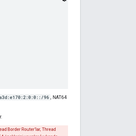
a3d:e170:2:0:0::/96
, NAT64
r.
ead Border Router'lar, Thread