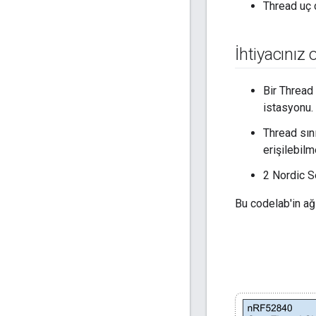
Thread uç 
İhtiyacınız 
Bir Thread
istasyonu.
Thread sın
erişilebilme
2 Nordic S
Bu codelab'in ağ 