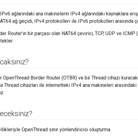
IPv6 ağlarındaki ana makinelerin IPv4 ağlarındaki kaynaklara eri
T64 ağ geçidi, IPv4 protokolleri ile IPv6 protokolleri arasında çe
r Router'ın bir parçası olan NAT64 çevirici, TCP, UDP ve ICMP 
tekler.
caksınız?
ir OpenThread Border Router (OTBR) ve bir Thread cihazı kuraca
la Thread cihazları ile internetteki IPv4 ana makineleri arasındaki i
z.
neceksiniz?
likleriyle OpenThread sınır yönlendiricisi oluşturma