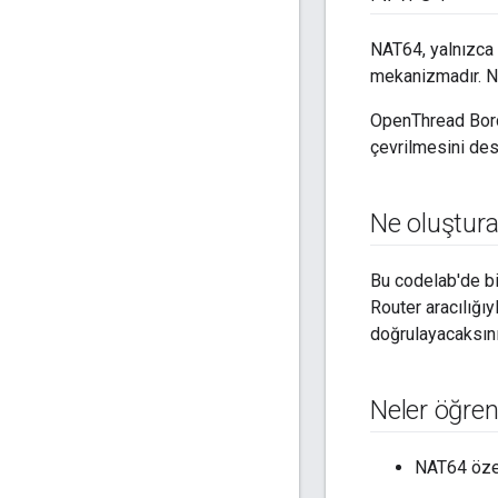
NAT64, yalnızca 
mekanizmadır. NA
OpenThread Borde
çevrilmesini des
Ne oluştura
Bu codelab'de b
Router aracılığıy
doğrulayacaksını
Neler öğre
NAT64 özel