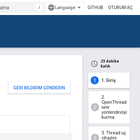
/
GITHUB
OTURUM AÇ
23 dakika
kaldı
1. Giriş
GERI BILDIRIM GÖNDERIN
2.
OpenThread
sınır
yönlendiriciyi
kurma
3. Thread uç
cihazını