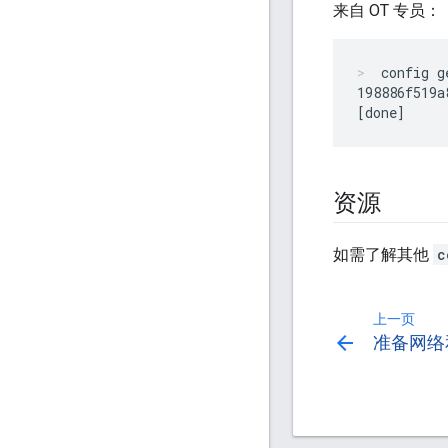
来自 OT 专员：
config g
198886f519a
资源
如需了解其他
c
上一页
arrow_back
准备网络