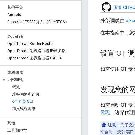
其他平台
查看 GIT
Android
外部调试由
ot-
Espressif ESP32 系列（Free
RTOS）
在本指南中，您
Codelab
Open
Thread Border Router
Open
Thread 边界路由器 IPv6 多播
设置 OT 
Open
Thread 边界路由器 NAT64
如需使用 OT 专
线程调试
外部调试
概览
发现您的
准备网络和连接
OT 专员 CLI
如需启动 OT
加入线程网络
发现
。边界代理同时
其他
注意
：为了支
工具和脚本
平台时，您的端口