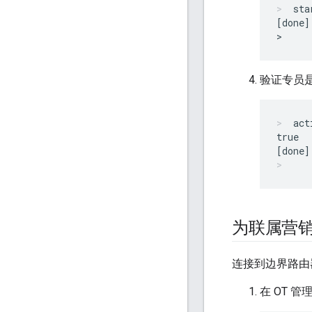
sta
[done]

验证专员
act
true

为联属营
连接到边界路由器后
在 OT 