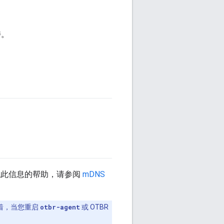
持。
查找此信息的帮助，请参阅
mDNS
着，当您重启
otbr-agent
或 OTBR