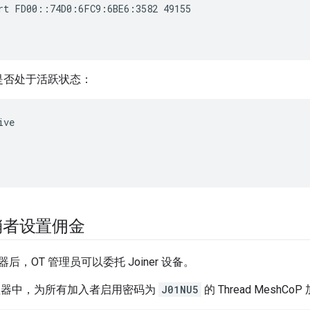
rt FD00::74D0:6FC9:6BE6:3582 49155
是否处于活跃状态：
ive
销者设置佣金
，OT 管理员可以委托 Joiner 设备。
管理器中，为所有加入者启用密码为
J01NU5
的 Thread MeshCo