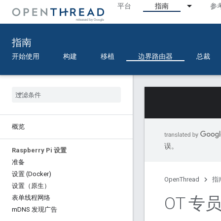
平台
指南
参
指南
开始使用
构建
移植
边界路由器
总裁
概览
误。
Raspberry Pi 设置
准备
设置 (Docker)
OpenThread
指
设置（原生）
OT 专员 
表单线程网络
m
DNS 发现广告