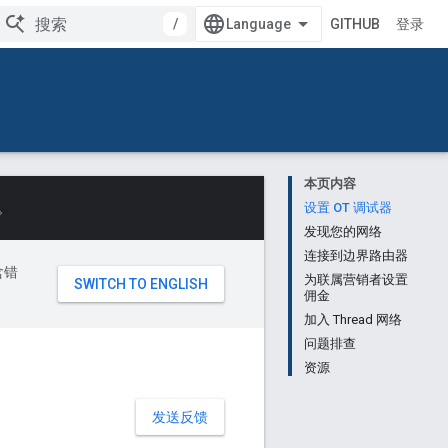
/
GITHUB
登录
本页内容
。
设置 OT 调试器
发现您的网络
连接到边界路由器
含错
为联属营销者设置
佣金
加入 Thread 网络
问题排查
资源
发送反馈