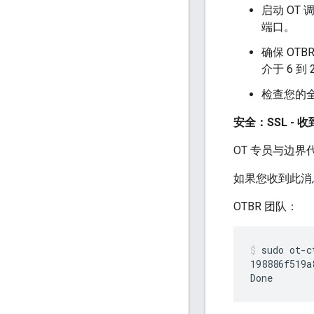
启动 OT
端口。
确保 OT
介于 6 到
检查您的全
安全：SSL -
OT 专员与边界
如果您收到此消息
OTBR 团队：
sudo ot-c
198886f519a