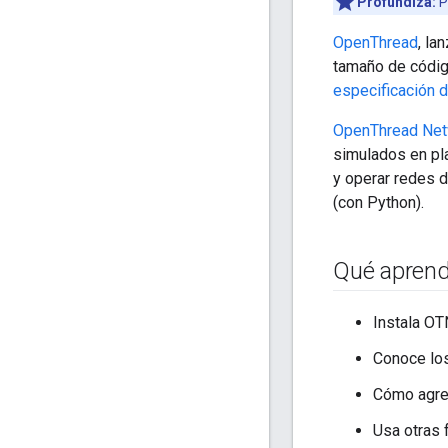
Profundiza:
P
OpenThread
, la
tamaño de códig
especificación 
OpenThread Net
simulados en pl
y operar redes 
(con Python).
Qué apren
Instala O
Conoce lo
Cómo agre
Usa otras 