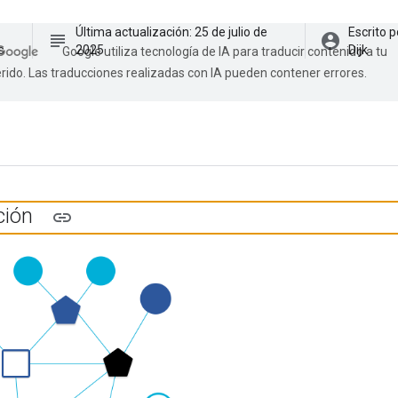
Última actualización: 25 de julio de
Escrito p
subject
account_circle
s
2025
Dijk
Google utiliza tecnología de IA para traducir contenido a tu
rido. Las traducciones realizadas con IA pueden contener errores.
ción