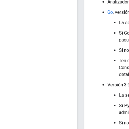
Analizador
Go
, versió
La s
Si Go
paqu
Si no
Ten 
Cons
detal
Versión 3.
La s
Si Py
admi
Si no