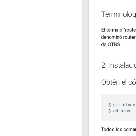
Terminolog
El término "rout
denominó router
de OTNS.
2
.
Instalac
Obtén el c
$ git clone
Todos los coman