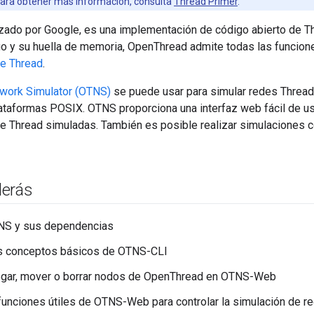
ara obtener más información, consulta
Thread Primer
.
nzado por Google, es una implementación de código abierto de 
o y su huella de memoria, OpenThread admite todas las funcione
de Thread
.
work Simulator (OTNS)
se puede usar para simular redes Threa
ataformas POSIX. OTNS proporciona una interfaz web fácil de u
de Thread simuladas. También es posible realizar simulaciones
derás
TNS y sus dependencias
s conceptos básicos de OTNS-CLI
gar, mover o borrar nodos de OpenThread en OTNS-Web
funciones útiles de OTNS-Web para controlar la simulación de r