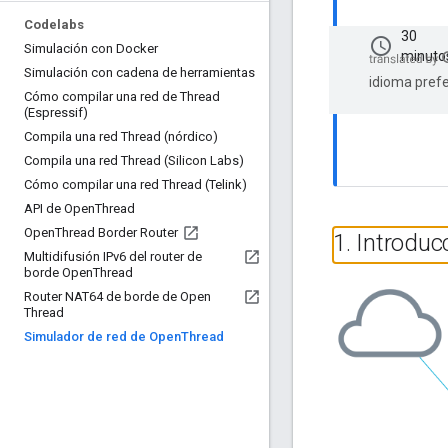
Codelabs
30
schedule
Simulación con Docker
minuto
Simulación con cadena de herramientas
idioma prefe
Cómo compilar una red de Thread
(Espressif)
Compila una red Thread (nórdico)
Compila una red Thread (Silicon Labs)
Cómo compilar una red Thread (Telink)
API de Open
Thread
Open
Thread Border Router
1
.
Introduc
Multidifusión IPv6 del router de
borde Open
Thread
Router NAT64 de borde de Open
Thread
Simulador de red de Open
Thread