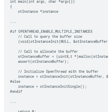
int main(int argc, char *argv[])

{

    otInstance *instance

...

#if OPENTHREAD_ENABLE_MULTIPLE_INSTANCES

    // Call to query the buffer size

    (void)otInstanceInit(NULL, &otInstanceBufferLe
    // Call to allocate the buffer

    otInstanceBuffer = (uint8_t *)malloc(otInstance
    assert(otInstanceBuffer);

    // Initialize OpenThread with the buffer

    instance = otInstanceInit(otInstanceBuffer, &ot
#else

    instance = otInstanceInitSingle();

#endif

...

    return 0;
