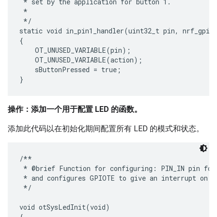
 * set by the application for button 1.

 *

 */

static void in_pin1_handler(uint32_t pin, nrf_gpiot
{

    OT_UNUSED_VARIABLE(pin);

    OT_UNUSED_VARIABLE(action);

    sButtonPressed = true;

操作：添加一个用于配置 LED 的函数。
添加此代码以在初始化期间配置所有 LED 的模式和状态。
/**

 * @brief Function for configuring: PIN_IN pin for 
 * and configures GPIOTE to give an interrupt on pi
 */

void otSysLedInit(void)

{
