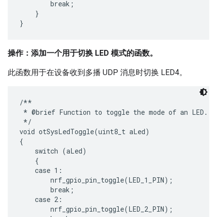
        break;

    }

操作：添加一个用于切换 LED 模式的函数。
此函数用于在设备收到多播 UDP 消息时切换 LED4。
/**

 * @brief Function to toggle the mode of an LED.

 */

void otSysLedToggle(uint8_t aLed)

{

    switch (aLed)

    {

    case 1:

        nrf_gpio_pin_toggle(LED_1_PIN);

        break;

    case 2:

        nrf_gpio_pin_toggle(LED_2_PIN);
