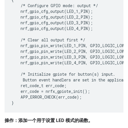
    /* Configure GPIO mode: output */

    nrf_gpio_cfg_output(LED_1_PIN);

    nrf_gpio_cfg_output(LED_2_PIN);

    nrf_gpio_cfg_output(LED_3_PIN);

    nrf_gpio_cfg_output(LED_4_PIN);

    /* Clear all output first */

    nrf_gpio_pin_write(LED_1_PIN, GPIO_LOGIC_LOW);
    nrf_gpio_pin_write(LED_2_PIN, GPIO_LOGIC_LOW);
    nrf_gpio_pin_write(LED_3_PIN, GPIO_LOGIC_LOW);
    nrf_gpio_pin_write(LED_4_PIN, GPIO_LOGIC_LOW);
    /* Initialize gpiote for button(s) input.

     Button event handlers are set in the applicati
    ret_code_t err_code;

    err_code = nrfx_gpiote_init();

    APP_ERROR_CHECK(err_code);

操作：添加一个用于设置 LED 模式的函数。