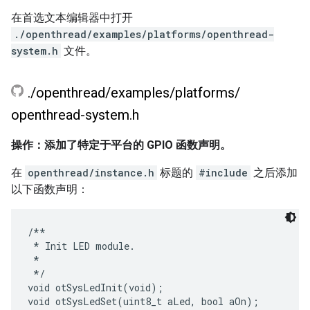
在首选文本编辑器中打开
./openthread/examples/platforms/openthread-
system.h
文件。
.
/
openthread
/
examples
/
platforms
/
openthread-system
.
h
操作：添加了特定于平台的 GPIO 函数声明。
在
openthread/instance.h
标题的
#include
之后添加
以下函数声明：
/**

 * Init LED module.

 *

 */

void otSysLedInit(void);

void otSysLedSet(uint8_t aLed, bool aOn);
