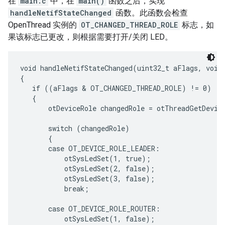
在
main.c
中，在
main()
函数之后，实现
handleNetifStateChanged
函数。此函数会检查
OpenThread 实例的
OT_CHANGED_THREAD_ROLE
标志，如
果该标志已更改，则根据需要打开/关闭 LED。
void handleNetifStateChanged(uint32_t aFlags, void 
{

   if ((aFlags & OT_CHANGED_THREAD_ROLE) != 0)

   {

       otDeviceRole changedRole = otThreadGetDevice
       switch (changedRole)

       {

       case OT_DEVICE_ROLE_LEADER:

           otSysLedSet(1, true);

           otSysLedSet(2, false);

           otSysLedSet(3, false);

           break;

       case OT_DEVICE_ROLE_ROUTER:

           otSysLedSet(1, false);
