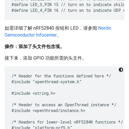
#define LED_3_PIN 15 // turn on to indicate child r
如需详细了解 nRF52840 按钮和 LED，请参阅
Nordic
Semiconductor Infocenter
。
操作：添加了头文件包含项。
接下来，添加 GPIO 功能所需的头文件。
/* Header for the functions defined here */

#include "openthread-system.h"

#include <string.h>

/* Header to access an OpenThread instance */

#include <openthread/instance.h>

/* Headers for lower-level nRF52840 functions */

#include "platform-nrf5.h"
