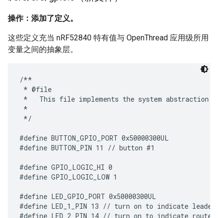
操作：添加了定义。
这些定义充当 nRF52840 特有值与 OpenThread 应用级所用
变量之间的抽象层。
/**

 * @file

 *   This file implements the system abstraction f
 *

 */

#define BUTTON_GPIO_PORT 0x50000300UL

#define BUTTON_PIN 11 // button #1

#define GPIO_LOGIC_HI 0

#define GPIO_LOGIC_LOW 1

#define LED_GPIO_PORT 0x50000300UL

#define LED_1_PIN 13 // turn on to indicate leader 
#define LED_2_PIN 14 // turn on to indicate router 