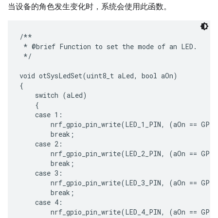
当设备的角色发生变化时，系统会使用此函数。
/**

 * @brief Function to set the mode of an LED.

 */

void otSysLedSet(uint8_t aLed, bool aOn)

{

    switch (aLed)

    {

    case 1:

        nrf_gpio_pin_write(LED_1_PIN, (aOn == GPIO
        break;

    case 2:

        nrf_gpio_pin_write(LED_2_PIN, (aOn == GPIO
        break;

    case 3:

        nrf_gpio_pin_write(LED_3_PIN, (aOn == GPIO
        break;

    case 4:

        nrf_gpio_pin_write(LED_4_PIN, (aOn == GPIO