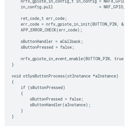
    nrfx_gpiote_in_config_t in_config = NRFX_GPIOT
    in_config.pull                    = NRF_GPIO_P
    ret_code_t err_code;

    err_code = nrfx_gpiote_in_init(BUTTON_PIN, &in_
    APP_ERROR_CHECK(err_code);

    sButtonHandler = aCallback;

    sButtonPressed = false;

    nrfx_gpiote_in_event_enable(BUTTON_PIN, true);

}

void otSysButtonProcess(otInstance *aInstance)

{

    if (sButtonPressed)

    {

        sButtonPressed = false;

        sButtonHandler(aInstance);

    }
