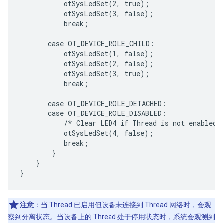
           otSysLedSet(2, true);

           otSysLedSet(3, false);

           break;

       case OT_DEVICE_ROLE_CHILD:

           otSysLedSet(1, false);

           otSysLedSet(2, false);

           otSysLedSet(3, true);

           break;

       case OT_DEVICE_ROLE_DETACHED:

       case OT_DEVICE_ROLE_DISABLED:

           /* Clear LED4 if Thread is not enabled. 
           otSysLedSet(4, false);

           break;

        }

    }

注意
：当 Thread 已启用但设备未连接到 Thread 网络时，会观
察到分离状态。当设备上的 Thread 处于停用状态时，系统会观测到