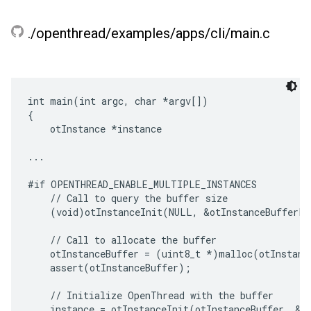
.
/
openthread
/
examples
/
apps
/
cli
/
main
.
c
int main(int argc, char *argv[])

{

    otInstance *instance

...

#if OPENTHREAD_ENABLE_MULTIPLE_INSTANCES

    // Call to query the buffer size

    (void)otInstanceInit(NULL, &otInstanceBufferLe
    // Call to allocate the buffer

    otInstanceBuffer = (uint8_t *)malloc(otInstance
    assert(otInstanceBuffer);

    // Initialize OpenThread with the buffer

    instance = otInstanceInit(otInstanceBuffer, &ot