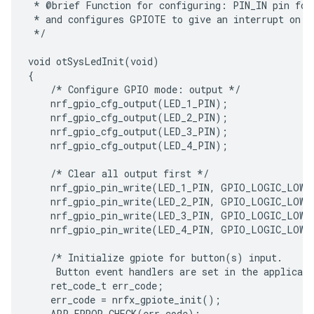
 * @brief Function for configuring: PIN_IN pin for 
 * and configures GPIOTE to give an interrupt on pi
 */

void otSysLedInit(void)

{

    /* Configure GPIO mode: output */

    nrf_gpio_cfg_output(LED_1_PIN);

    nrf_gpio_cfg_output(LED_2_PIN);

    nrf_gpio_cfg_output(LED_3_PIN);

    nrf_gpio_cfg_output(LED_4_PIN);

    /* Clear all output first */

    nrf_gpio_pin_write(LED_1_PIN, GPIO_LOGIC_LOW);
    nrf_gpio_pin_write(LED_2_PIN, GPIO_LOGIC_LOW);
    nrf_gpio_pin_write(LED_3_PIN, GPIO_LOGIC_LOW);
    nrf_gpio_pin_write(LED_4_PIN, GPIO_LOGIC_LOW);
    /* Initialize gpiote for button(s) input.

     Button event handlers are set in the applicati
    ret_code_t err_code;

    err_code = nrfx_gpiote_init();

    APP_ERROR_CHECK(err_code);
