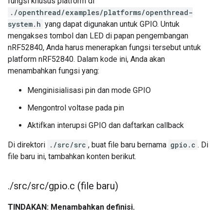
fungsi khusus platform di
./openthread/examples/platforms/openthread-
system.h
yang dapat digunakan untuk GPIO. Untuk
mengakses tombol dan LED di papan pengembangan
nRF52840, Anda harus menerapkan fungsi tersebut untuk
platform nRF52840. Dalam kode ini, Anda akan
menambahkan fungsi yang:
Menginisialisasi pin dan mode GPIO
Mengontrol voltase pada pin
Aktifkan interupsi GPIO dan daftarkan callback
Di direktori
./src/src
, buat file baru bernama
gpio.c
. Di
file baru ini, tambahkan konten berikut.
.
/
src
/
src
/
gpio
.
c (file baru)
TINDAKAN: Menambahkan definisi.