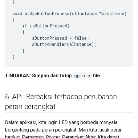
}

void otSysButtonProcess(otInstance *aInstance)

{

    if (sButtonPressed)

    {

        sButtonPressed = false;

        sButtonHandler(aInstance);

    }

TINDAKAN: Simpan dan tutup
gpio.c
file.
6
.
API: Bereaksi terhadap perubahan
peran perangkat
Dalam aplikasi, kita ingin LED yang berbeda menyala
bergantung pada peran perangkat. Mari kita lacak peran
berikut: Pemimpin, Router, Perangkat Akhir. Kita dapat