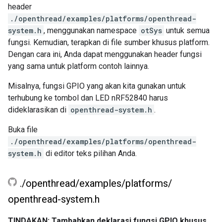
header
./openthread/examples/platforms/openthread-
system.h
, menggunakan namespace
otSys
untuk semua
fungsi. Kemudian, terapkan di file sumber khusus platform.
Dengan cara ini, Anda dapat menggunakan header fungsi
yang sama untuk platform contoh lainnya.
Misalnya, fungsi GPIO yang akan kita gunakan untuk
terhubung ke tombol dan LED nRF52840 harus
dideklarasikan di
openthread-system.h
.
Buka file
./openthread/examples/platforms/openthread-
system.h
di editor teks pilihan Anda.
.
/
openthread
/
examples
/
platforms
/
openthread-system
.
h
TINDAKAN: Tambahkan deklarasi fungsi GPIO khusus