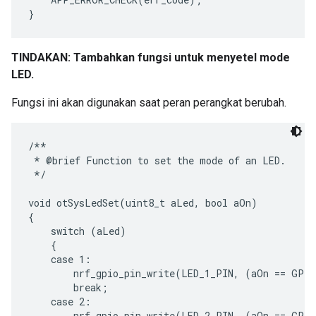
TINDAKAN: Tambahkan fungsi untuk menyetel mode
LED.
Fungsi ini akan digunakan saat peran perangkat berubah.
/**

 * @brief Function to set the mode of an LED.

 */

void otSysLedSet(uint8_t aLed, bool aOn)

{

    switch (aLed)

    {

    case 1:

        nrf_gpio_pin_write(LED_1_PIN, (aOn == GPIO
        break;

    case 2:

        nrf_gpio_pin_write(LED_2_PIN, (aOn == GPIO