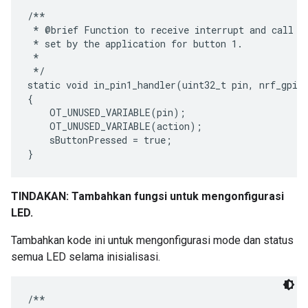
/**

 * @brief Function to receive interrupt and call ba
 * set by the application for button 1.

 *

 */

static void in_pin1_handler(uint32_t pin, nrf_gpiot
{

    OT_UNUSED_VARIABLE(pin);

    OT_UNUSED_VARIABLE(action);

    sButtonPressed = true;

TINDAKAN: Tambahkan fungsi untuk mengonfigurasi
LED.
Tambahkan kode ini untuk mengonfigurasi mode dan status
semua LED selama inisialisasi.
/**
