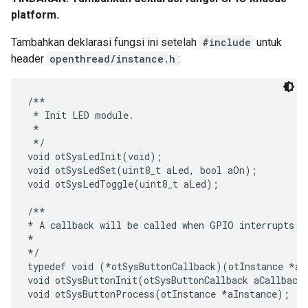
platform.
Tambahkan deklarasi fungsi ini setelah
#include
untuk
header
openthread/instance.h
:
/**

 * Init LED module.

 *

 */

void otSysLedInit(void);

void otSysLedSet(uint8_t aLed, bool aOn);

void otSysLedToggle(uint8_t aLed);

/**

* A callback will be called when GPIO interrupts oc
*

*/

typedef void (*otSysButtonCallback)(otInstance *aIn
void otSysButtonInit(otSysButtonCallback aCallback)