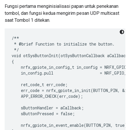
Fungsi pertama menginisialisasi papan untuk penekanan
tombol, dan fungsi kedua mengirim pesan UDP multicast
saat Tombol 1 ditekan.
/**

 * @brief Function to initialize the button.

 */

void otSysButtonInit(otSysButtonCallback aCallback)
{

    nrfx_gpiote_in_config_t in_config = NRFX_GPIOT
    in_config.pull                    = NRF_GPIO_P
    ret_code_t err_code;

    err_code = nrfx_gpiote_in_init(BUTTON_PIN, &in_
    APP_ERROR_CHECK(err_code);

    sButtonHandler = aCallback;

    sButtonPressed = false;

    nrfx_gpiote_in_event_enable(BUTTON_PIN, true);
