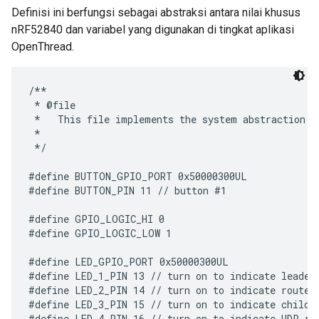
Definisi ini berfungsi sebagai abstraksi antara nilai khusus
nRF52840 dan variabel yang digunakan di tingkat aplikasi
OpenThread.
/**

 * @file

 *   This file implements the system abstraction f
 *

 */

#define BUTTON_GPIO_PORT 0x50000300UL

#define BUTTON_PIN 11 // button #1

#define GPIO_LOGIC_HI 0

#define GPIO_LOGIC_LOW 1

#define LED_GPIO_PORT 0x50000300UL

#define LED_1_PIN 13 // turn on to indicate leader 
#define LED_2_PIN 14 // turn on to indicate router 
#define LED_3_PIN 15 // turn on to indicate child r