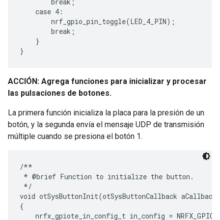
        break;

    case 4:

        nrf_gpio_pin_toggle(LED_4_PIN);

        break;

    }

ACCIÓN: Agrega funciones para inicializar y procesar
las pulsaciones de botones.
La primera función inicializa la placa para la presión de un
botón, y la segunda envía el mensaje UDP de transmisión
múltiple cuando se presiona el botón 1.
/**

 * @brief Function to initialize the button.

 */

void otSysButtonInit(otSysButtonCallback aCallback)
{

    nrfx_gpiote_in_config_t in_config = NRFX_GPIOT