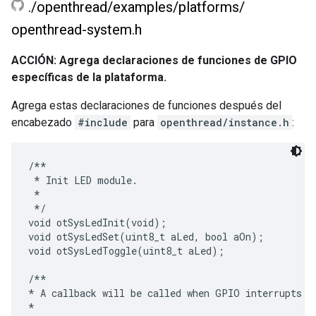
.
/
openthread
/
examples
/
platforms
/
openthread-system
.
h
ACCIÓN: Agrega declaraciones de funciones de GPIO
específicas de la plataforma.
Agrega estas declaraciones de funciones después del
encabezado
#include
para
openthread/instance.h
:
/**

 * Init LED module.

 *

 */

void otSysLedInit(void);

void otSysLedSet(uint8_t aLed, bool aOn);

void otSysLedToggle(uint8_t aLed);

/**

* A callback will be called when GPIO interrupts oc
*
