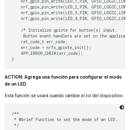
    nrf_gpio_pin_write(LED_1_PIN, GPIO_LOGIC_LOW);
    nrf_gpio_pin_write(LED_2_PIN, GPIO_LOGIC_LOW);
    nrf_gpio_pin_write(LED_3_PIN, GPIO_LOGIC_LOW);
    nrf_gpio_pin_write(LED_4_PIN, GPIO_LOGIC_LOW);
    /* Initialize gpiote for button(s) input.

     Button event handlers are set in the applicati
    ret_code_t err_code;

    err_code = nrfx_gpiote_init();

    APP_ERROR_CHECK(err_code);

ACTION: Agrega una función para configurar el modo
de un LED.
Esta función se usará cuando cambie el rol del dispositivo.
/**

 * @brief Function to set the mode of an LED.

 */
