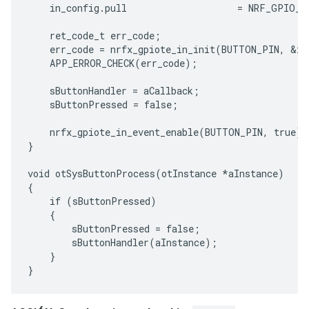
    in_config.pull                    = NRF_GPIO_P
    ret_code_t err_code;

    err_code = nrfx_gpiote_in_init(BUTTON_PIN, &in_
    APP_ERROR_CHECK(err_code);

    sButtonHandler = aCallback;

    sButtonPressed = false;

    nrfx_gpiote_in_event_enable(BUTTON_PIN, true);

}

void otSysButtonProcess(otInstance *aInstance)

{

    if (sButtonPressed)

    {

        sButtonPressed = false;

        sButtonHandler(aInstance);

    }
