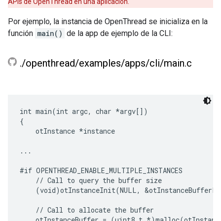
APIs de OpenThread en una aplicación.
Por ejemplo, la instancia de OpenThread se inicializa en la
función
main()
de la app de ejemplo de la CLI:
.
/
openthread
/
examples
/
apps
/
cli
/
main
.
c
int main(int argc, char *argv[])

{

    otInstance *instance

...

#if OPENTHREAD_ENABLE_MULTIPLE_INSTANCES

    // Call to query the buffer size

    (void)otInstanceInit(NULL, &otInstanceBufferLe
    // Call to allocate the buffer

    otInstanceBuffer = (uint8_t *)malloc(otInstance