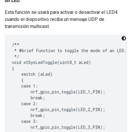
un LED.
Esta función se usará para activar o desactivar el LED4
cuando el dispositivo reciba un mensaje UDP de
transmisión multicast.
/**

 * @brief Function to toggle the mode of an LED.

 */

void otSysLedToggle(uint8_t aLed)

{

    switch (aLed)

    {

    case 1:

        nrf_gpio_pin_toggle(LED_1_PIN);

        break;

    case 2:

        nrf_gpio_pin_toggle(LED_2_PIN);

        break;

    case 3:

        nrf_gpio_pin_toggle(LED_3_PIN);
