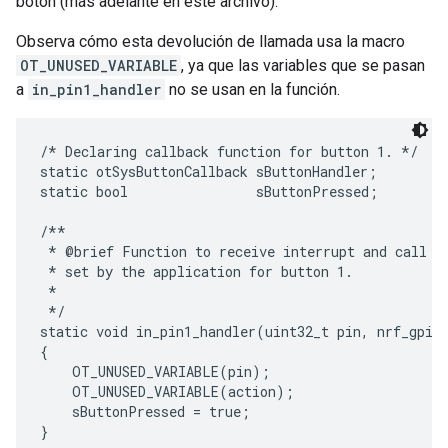
botón (más adelante en este archivo).
Observa cómo esta devolución de llamada usa la macro
OT_UNUSED_VARIABLE
, ya que las variables que se pasan
a
in_pin1_handler
no se usan en la función.
/* Declaring callback function for button 1. */

static otSysButtonCallback sButtonHandler;

static bool                sButtonPressed;

/**

 * @brief Function to receive interrupt and call ba
 * set by the application for button 1.

 *

 */

static void in_pin1_handler(uint32_t pin, nrf_gpiot
{

    OT_UNUSED_VARIABLE(pin);

    OT_UNUSED_VARIABLE(action);

    sButtonPressed = true;
