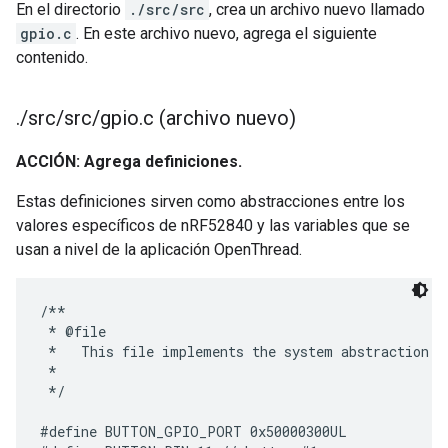
En el directorio
./src/src
, crea un archivo nuevo llamado
gpio.c
. En este archivo nuevo, agrega el siguiente
contenido.
.
/
src
/
src
/
gpio
.
c (archivo nuevo)
ACCIÓN: Agrega definiciones.
Estas definiciones sirven como abstracciones entre los
valores específicos de nRF52840 y las variables que se
usan a nivel de la aplicación OpenThread.
/**

 * @file

 *   This file implements the system abstraction f
 *

 */

#define BUTTON_GPIO_PORT 0x50000300UL
