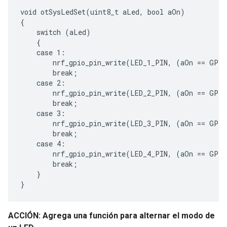
void otSysLedSet(uint8_t aLed, bool aOn)

{

    switch (aLed)

    {

    case 1:

        nrf_gpio_pin_write(LED_1_PIN, (aOn == GPIO
        break;

    case 2:

        nrf_gpio_pin_write(LED_2_PIN, (aOn == GPIO
        break;

    case 3:

        nrf_gpio_pin_write(LED_3_PIN, (aOn == GPIO
        break;

    case 4:

        nrf_gpio_pin_write(LED_4_PIN, (aOn == GPIO
        break;

    }

ACCIÓN: Agrega una función para alternar el modo de