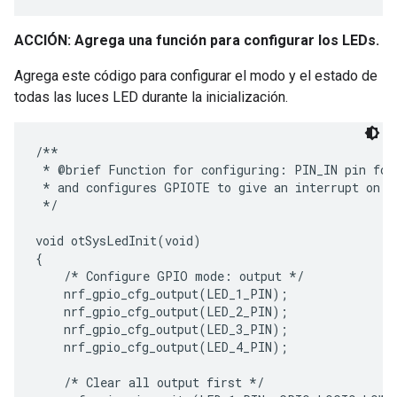
ACCIÓN: Agrega una función para configurar los LEDs.
Agrega este código para configurar el modo y el estado de
todas las luces LED durante la inicialización.
/**

 * @brief Function for configuring: PIN_IN pin for 
 * and configures GPIOTE to give an interrupt on pi
 */

void otSysLedInit(void)

{

    /* Configure GPIO mode: output */

    nrf_gpio_cfg_output(LED_1_PIN);

    nrf_gpio_cfg_output(LED_2_PIN);

    nrf_gpio_cfg_output(LED_3_PIN);

    nrf_gpio_cfg_output(LED_4_PIN);

    /* Clear all output first */
