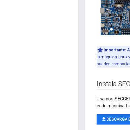
Importante:
As
la máquina Linux y
pueden comportars
Instala SE
Usamos SEGGER J
en tu máquina Li
file_download
DESCARGA E