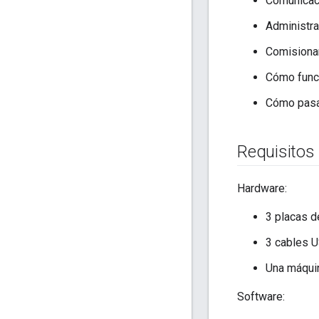
Comunicac
Administra
Comisionam
Cómo funci
Cómo pasa
Requisitos
Hardware:
3 placas 
3 cables U
Una máqui
Software: