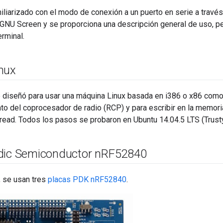
liarizado con el modo de conexión a un puerto en serie a través
GNU Screen y se proporciona una descripción general de uso, pe
erminal.
nux
 diseñó para usar una máquina Linux basada en i386 o x86 como 
o del coprocesador de radio (RCP) y para escribir en la memoria
read. Todos los pasos se probaron en Ubuntu 14.04.5 LTS (Trusty
dic Semiconductor n
RF52840
, se usan tres
placas PDK nRF52840
.