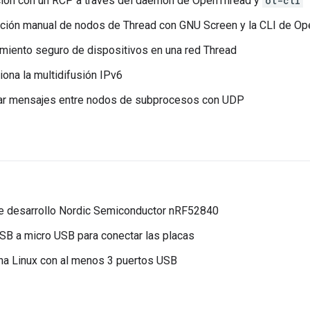
ión con un RCP a través del daemon de OpenThread y
ot-ctl
ción manual de nodos de Thread con GNU Screen y la CLI de O
iento seguro de dispositivos en una red Thread
ona la multidifusión IPv6
r mensajes entre nodos de subprocesos con UDP
de desarrollo Nordic Semiconductor nRF52840
SB a micro USB para conectar las placas
na Linux con al menos 3 puertos USB