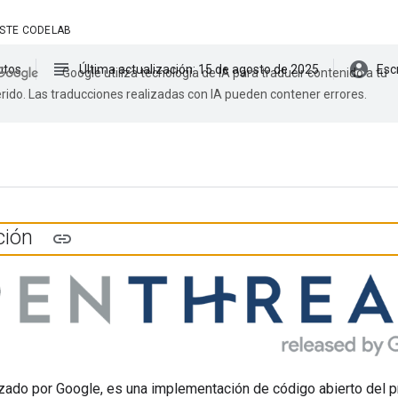
ESTE CODELAB
subject
account_circle
utos
Última actualización: 15 de agosto de 2025
Esc
Google utiliza tecnología de IA para traducir contenido a tu
rido. Las traducciones realizadas con IA pueden contener errores.
ción
nzado por Google, es una implementación de código abierto del 