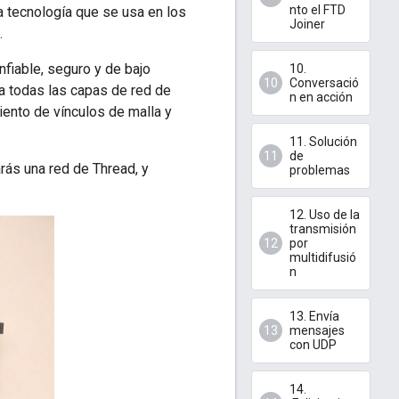
nto el FTD
 tecnología que se usa en los
Joiner
.
fiable, seguro y de bajo
10.
Conversació
 todas las capas de red de
n en acción
ento de vínculos de malla y
11. Solución
de
rás una red de Thread, y
problemas
12. Uso de la
transmisión
por
multidifusió
n
13. Envía
mensajes
con UDP
14.