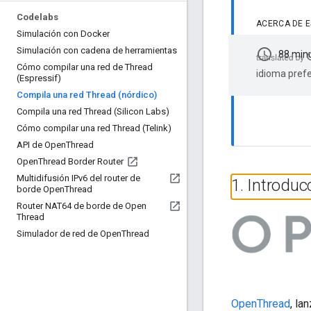
Codelabs
ACERCA DE 
Simulación con Docker
Simulación con cadena de herramientas
schedule
88 min
Cómo compilar una red de Thread
idioma prefe
(Espressif)
Compila una red Thread (nórdico)
Compila una red Thread (Silicon Labs)
Cómo compilar una red Thread (Telink)
API de Open
Thread
Open
Thread Border Router
Multidifusión IPv6 del router de
1
.
Introduc
borde Open
Thread
Router NAT64 de borde de Open
Thread
Simulador de red de Open
Thread
OpenThread
, la