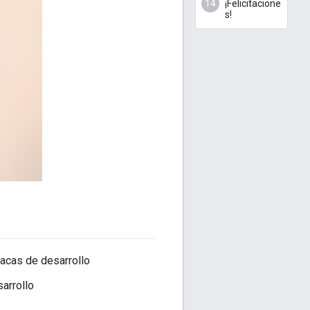
¡Felicitacione
s!
lacas de desarrollo
arrollo