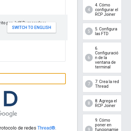
4. Cómo
configurar el
RCP Joiner
rito por Jeff Bumgardner
5. Configura
las FTD
6.
Configuració
n de la
ventana de
terminal
7. Crea la red
Thread
8. Agrega el
RCP Joiner
9. Cómo
poner en
protocolo de redes
Thread®
.
funcionamie