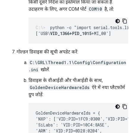
किसी दूसरे निर्देश का इस्तेमाल किया जा सकता है.
उदाहरण के लिए, अगर COM पोर्ट
COM10
है, तो:
python -c "import serial.tools.lis
['USB\
VID_1366+PID_1015
+MI_00']
गोल्डन डिवाइस की सूची अपडेट करें:
C:\GRL\Thread1.1\Config\Configuration
.ini
खोलें.
डिवाइस के वीआईडी और पीआईडी के साथ,
GoldenDeviceHardwareIds
ऐरे में नया प्लैटफ़ॉर्म
ग्रुप जोड़ें:
GoldenDeviceHardwareIds = {
'NXP': ['VID:PID=1FC9:0300','VID:PID=15
'SiLabs': 'VID:PID=10C4:8A5E', 
'ARM': 'VID:PID=0D28:0204', 