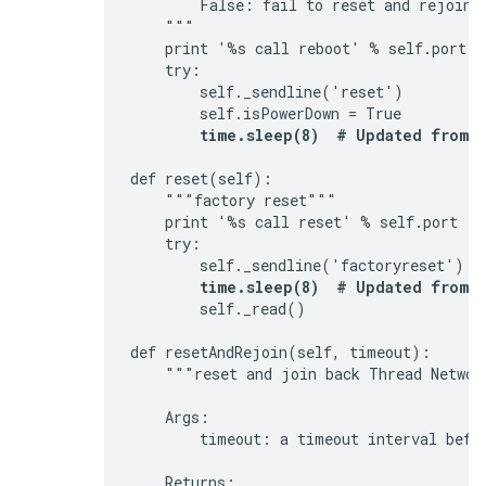
        False: fail to reset and rejoin t
    """

    print '%s call reboot' % self.port

    try:

        self._sendline('reset')

        self.isPowerDown = True

time.sleep(8)  # Updated from 3
def reset(self):

    """factory reset"""

    print '%s call reset' % self.port

    try:

        self._sendline('factoryreset')

time.sleep(8)  # Updated from 3
        self._read()

def resetAndRejoin(self, timeout):

    """reset and join back Thread Network
    Args:

        timeout: a timeout interval befor
    Returns:
