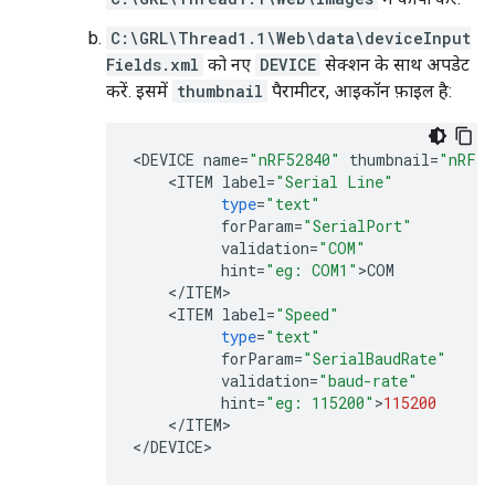
C:\GRL\Thread1.1\Web\data\deviceInput
Fields.xml
को नए
DEVICE
सेक्शन के साथ अपडेट
करें. इसमें
thumbnail
पैरामीटर, आइकॉन फ़ाइल है:
<
DEVICE
name
=
"nRF52840"
thumbnail
=
"nRF52
<
ITEM
label
=
"Serial Line"
type
=
"text"
forParam
=
"SerialPort"
validation
=
"COM"
hint
=
"eg: COM1"
>
COM
<
/
ITEM
<
ITEM
label
=
"Speed"
type
=
"text"
forParam
=
"SerialBaudRate"
validation
=
"baud-rate"
hint
=
"eg: 115200"
>
115200
<
/
ITEM
>

<
/
DEVICE