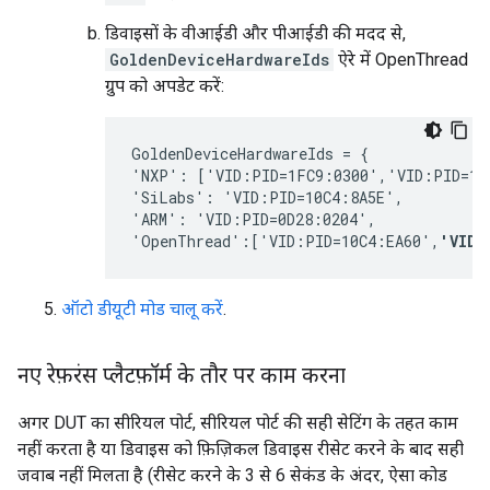
डिवाइसों के वीआईडी और पीआईडी की मदद से,
GoldenDeviceHardwareIds
ऐरे में OpenThread
ग्रुप को अपडेट करें:
GoldenDeviceHardwareIds = {
'NXP': ['VID:PID=1FC9:0300','VID:PID=15
'SiLabs': 'VID:PID=10C4:8A5E', 
'ARM': 'VID:PID=0D28:0204', 
'OpenThread':['VID:PID=10C4:EA60',
'VID:
ऑटो डीयूटी मोड चालू करें
.
नए रेफ़रंस प्लैटफ़ॉर्म के तौर पर काम करना
अगर DUT का सीरियल पोर्ट, सीरियल पोर्ट की सही सेटिंग के तहत काम
नहीं करता है या डिवाइस को फ़िज़िकल डिवाइस रीसेट करने के बाद सही
जवाब नहीं मिलता है (रीसेट करने के 3 से 6 सेकंड के अंदर, ऐसा कोड