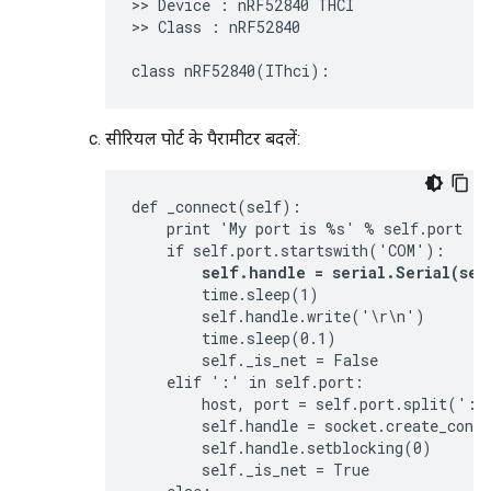
>> Device : nRF52840 THCI

>> Class : nRF52840

सीरियल पोर्ट के पैरामीटर बदलें:
def _connect(self):

    print 'My port is %s' % self.port

    if self.port.startswith('COM'):

self.handle = serial.Serial(sel
        time.sleep(1)

        self.handle.write('\r\n')

        time.sleep(0.1)

        self._is_net = False

    elif ':' in self.port:

        host, port = self.port.split(':')
        self.handle = socket.create_conne
        self.handle.setblocking(0)

        self._is_net = True
