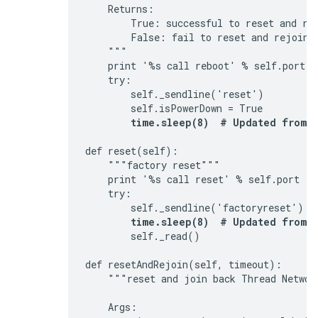
    Returns:

        True: successful to reset and rej
        False: fail to reset and rejoin t
    """

    print '%s call reboot' % self.port

    try:

        self._sendline('reset')

        self.isPowerDown = True

time.sleep(8)  # Updated from 3
def reset(self):

    """factory reset"""

    print '%s call reset' % self.port

    try:

        self._sendline('factoryreset')

time.sleep(8)  # Updated from 3
        self._read()

def resetAndRejoin(self, timeout):

    """reset and join back Thread Network
    Args:
