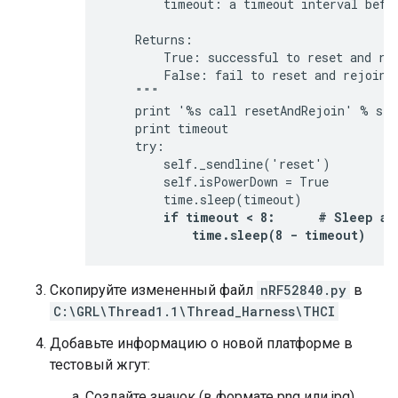
        timeout: a timeout interval befor
    Returns:

        True: successful to reset and rej
        False: fail to reset and rejoin t
    """

    print '%s call resetAndRejoin' % self
    print timeout

    try:

        self._sendline('reset')

        self.isPowerDown = True

        time.sleep(timeout)

if timeout < 8:      # Sleep a 
            time.sleep(8 - timeout)
Скопируйте измененный файл
nRF52840.py
в
C:\GRL\Thread1.1\Thread_Harness\THCI
Добавьте информацию о новой платформе в
тестовый жгут:
Создайте значок (в формате png или jpg),