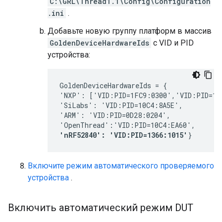
C:\GRL\Thread1.1\Config\Configuration
.ini
.
Добавьте новую группу платформ в массив
GoldenDeviceHardwareIds
с VID и PID
устройства:
GoldenDeviceHardwareIds = {
'NXP': ['VID:PID=1FC9:0300','VID:PID=15
'SiLabs': 'VID:PID=10C4:8A5E', 
'ARM': 'VID:PID=0D28:0204', 
'OpenThread':'VID:PID=10C4:EA60', 
'nRF52840': 'VID:PID=1366:1015'
}
Включите режим автоматического проверяемого
устройства
.
Включить автоматический режим DUT