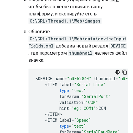
чтобы было легче отличить вашу
платформу, и скопируйте его в
C:\GRL\Thread1.1\Web\images
.
Обновите
C:\GRL\Thread1.1\Web\data\deviceInput
Fields.xml
добавив новый раздел
DEVICE
, где параметром
thumbnail
является файл
значка:
<
DEVICE
name
=
"nRF52840"
thumbnail
=
"nRF52
<
ITEM
label
=
"Serial Line"
type
=
"text"
forParam
=
"SerialPort"
validation
=
"COM"
hint
=
"eg: COM1"
>
COM
<
/
ITEM
<
ITEM
label
=
"Speed"
type
=
"text"
forParam
=
"SerialBaudRate"