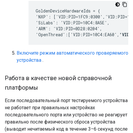
GoldenDeviceHardwareIds = {
'NXP': ['VID:PID=1FC9:0300','VID:PID=15
'SiLabs': 'VID:PID=10C4:8A5E', 
'ARM': 'VID:PID=0D28:0204', 
'OpenThread':['VID:PID=10C4:EA60',
'VID:
Включите режим автоматического проверяемого
устройства
.
Работа в качестве новой справочной
платформы
Если последовательный порт тестируемого устройства
не работает при правильных настройках
последовательного порта или устройство не реагирует
правильно после физического сброса устройства
(выводит нечитаемый код в течение 3–6 секунд после