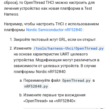
сброса), то OpenThread THCI можно настроить для
лечения устройство как новая платформа в Test
Harness.
Например, чтобы настроить THCI с использованием
платформы
Nordic Semiconductor nRF52840
:
Закройте тестовый жгут GRL, если он открыт.
Измените
/tools/harness-thci/OpenThread.py
на основе характеристик UART целевого
устройства. Модификации могут различаться в
зависимости от целевых устройств. В случае
платформы Nordic nRF52840:
Переименуйте файл
OpenThread.py
в
nRF52840.py
.
Измените первые три вхождения
«OpenThread» на «nRF52840»: