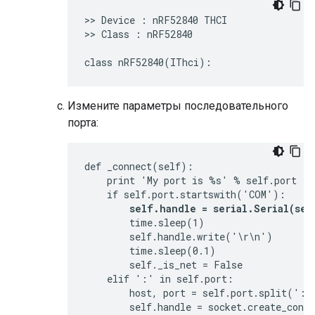
>> Device : nRF52840 THCI

>> Class : nRF52840

Измените параметры последовательного
порта:
def _connect(self):

    print 'My port is %s' % self.port

    if self.port.startswith('COM'):

self.handle = serial.Serial(sel
        time.sleep(1)

        self.handle.write('\r\n')

        time.sleep(0.1)

        self._is_net = False

    elif ':' in self.port:

        host, port = self.port.split(':')
        self.handle = socket.create_conne