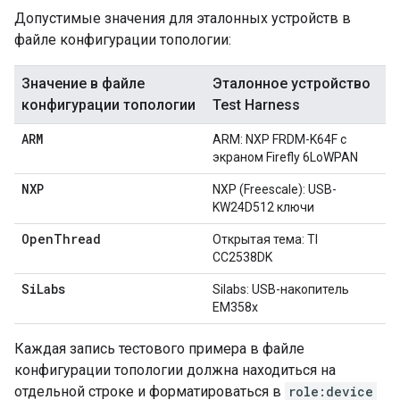
Допустимые значения для эталонных устройств в
файле конфигурации топологии:
Значение в файле
Эталонное устройство
конфигурации топологии
Test Harness
ARM
ARM: NXP FRDM-K64F с
экраном Firefly 6LoWPAN
NXP
NXP (Freescale): USB-
KW24D512 ключи
Open
Thread
Открытая тема: TI
CC2538DK
Si
Labs
Silabs: USB-накопитель
EM358x
Каждая запись тестового примера в файле
конфигурации топологии должна находиться на
отдельной строке и форматироваться в
role:device