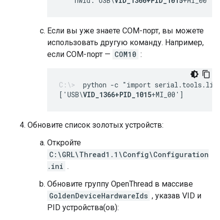
    hwid: USB\
VID_1366+PID_1015
+MI_00
Если вы уже знаете COM-порт, вы можете
использовать другую команду. Например,
если COM-порт —
COM10
:
python -c "import serial.tools.lis
['USB\
VID_1366+PID_1015
+MI_00']
Обновите список золотых устройств:
Откройте
C:\GRL\Thread1.1\Config\Configuration
.ini
.
Обновите группу OpenThread в массиве
GoldenDeviceHardwareIds
, указав VID и
PID устройства(ов):