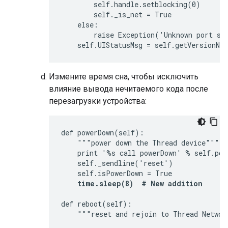
        self.handle.setblocking(0)

        self._is_net = True

    else:

        raise Exception('Unknown port sch
    self.UIStatusMsg = self.getVersionNu
Измените время сна, чтобы исключить
влияние вывода нечитаемого кода после
перезагрузки устройства:
def powerDown(self):

    """power down the Thread device"""

    print '%s call powerDown' % self.port
    self._sendline('reset')

    self.isPowerDown = True

time.sleep(8)  # New addition
def reboot(self):

    """reset and rejoin to Thread Network