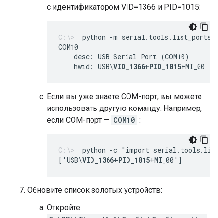
с идентификатором VID=1366 и PID=1015:
python -m serial.tools.list_ports 
    desc: USB Serial Port (COM10)
    hwid: USB\
VID_1366+PID_1015
+MI_00
Если вы уже знаете COM-порт, вы можете
использовать другую команду. Например,
если COM-порт —
COM10
:
python -c "import serial.tools.lis
['USB\
VID_1366+PID_1015
+MI_00']
Обновите список золотых устройств:
Откройте