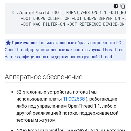
./script/build -DOT_THREAD_VERSION=1.1 -DOT_BOR
    -DOT_DHCP6_CLIENT=ON -DOT_DHCP6_SERVER=ON -DO
    -DOT_MAC_FILTER=ON -DOT_REFERENCE_DEVICE=ON
Примечание.
Только эталонные образы встроенного ПО
OpenThread, предоставленные как часть выпуска Thread Test
Harness, официально поддерживаются группой Thread.
Аппаратное обеспечение
32 эталонных устройства потока (мы
использовали платы
TI CC2538
), работающие
либо под управлением OpenThread 1.1, либо с
другой реализацией потока, поддерживаемой
тестовым жгутом.
NXP/Freescale Sniffer USB-KW24D512, на котором