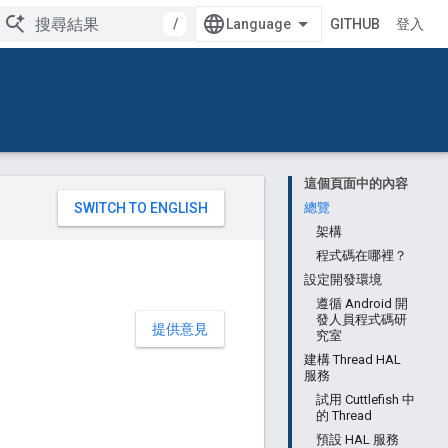
/
GITHUB
登入
這個頁面中的內容
。
總覽
架構
程式碼在哪裡？
設定開發環境
遵循 Android 開
發人員程式碼研
提供意見
究室
建構 Thread HAL
服務
試用 Cuttlefish 中
的 Thread
預設 HAL 服務