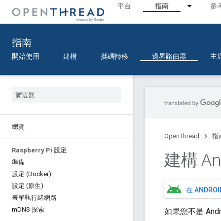
平台
指南
參
指南
開始使用
建構
攜碼轉移
邊界路由器
主
總覽
OpenThread
指
Raspberry Pi 設定
建構 An
準備
設定 (Docker)
設定 (原生)
在 ANDR
表單執行緒網路
m
DNS 探索
如果您不是 And