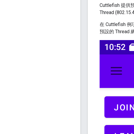
Cuttlefish 
Thread (802.1
在 Cuttlefi
預設的 Thread