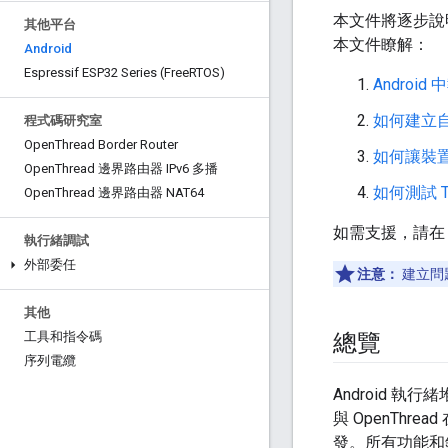
本文件將逐步說明如何
其他平台
本文件瞭解：
Android
Espressif ESP32 Series (Free
RTOS)
Andro
如何建立自己
程式碼研究室
Open
Thread Border Router
如何讓裝置與
Open
Thread 邊界路由器 IPv6 多播
如何測試 T
Open
Thread 邊界路由器 NAT64
如需支援，請
執行緒調試
外部委任
注意：
建立問
其他
工具和指令碼
總覽
序列電纜
Android 執行緒
與 OpenThr
發。所有功能和錯