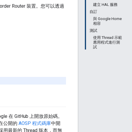
建立 HAL 服務
rder Router 裝置。您可以透過
自訂
與 Google Home
相容
測試
使用 Thread 示範
應用程式進行測
試
e 在 GitHub 上開放原始碼。
疊是在公開的
AOSP 程式碼庫
中開
新的 Thread 版本，而無