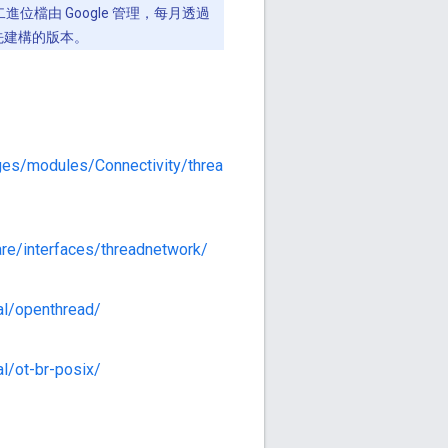
位檔由 Google 管理，每月透過
預先建構的版本。
ges/modules/Connectivity/threa
are/interfaces/threadnetwork/
al/openthread/
l/ot-br-posix/