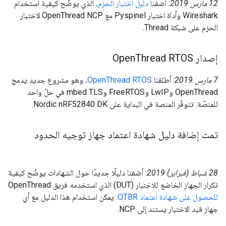
‫12 مارس 2019
: أضفنا
دليل اختبار الحزم
، الذي يوضّح كيفية استخدام
Wireshark وأداة اختبار Pyspinel مع OpenThread NCP لاختبار
الحزم على شبكة Thread.
إصدار Open
Thread RTOS
‫7 مارس 2019
: أطلقنا
OpenThread RTOS
، وهو مشروع جديد يدمج
OpenThread وLwIP وFreeRTOS وmbed TLS في حلّ واحد
للمنصّة. تتوفّر المنصة في البداية على Nordic nRF52840 DK.
تمت إضافة دليل شهادة اعتماد جهاز توجيه الحدود
‫28 شباط (فبراير) 2019
: أضفنا دليلًا جديدًا حول الشهادات يوضّح كيفية
تكرار الجهاز الخاضع للاختبار (DUT) الذي استخدمه فريق OpenThread
للحصول على شهادة اعتماد OTBR
. يمكن استخدام هذا الدليل مع أي
جهاز قيد الاختبار يستند إلى NCP.