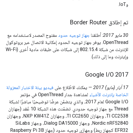
وIoT.
تم إطلاق Border Router
‫30 مايو 2017
: أطلقنا
جهاز توجيه حدود
مفتوح المصدر لاستخدامه مع
OpenThread. يوفر جهاز توجيه الحدود إمكانية الاتصال عبر بروتوكول
الإنترنت من شبكة 802.15.4 إلى شبكات على طبقات مادية أخرى (Wi-Fi
وإيثرنت وما إلى ذلك).
Google I
/
O 2017
‫17 أيار (مايو) 2017
— يمكنك الاطّلاع على
فيديو بيئة الاختبار المعزولة
الخاصة بإنترنت الأشياء
لمشاهدة جدار OpenThread في مؤتمر
Google I/O لعام 2017، والذي يتضمّن عرضًا توضيحيًا مباشرًا لشبكة
Thread مع جهاز توجيه حدودي. تضمّنت هذه الشبكة 10 عُقد (جهازان
TI CC2538، وجهازان TI CC2650، وجهازان NXP KW41Z، وجهازان
Nordic nRF52840، وجهاز Dialog DA15000، وجهاز SiLabs
EFR32 كجهاز ربط) وجهازَي توجيه حدود (جهاز Raspberry Pi 3B