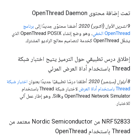
تمت إضافة محتوى Open
Thread Daemon
‫9 تشرين الأول (أكتوبر) 2020
: أضفنا محتوًى جديدًا إلى
برنامج
OpenThread الخفي
، وهو وضع إنشاء OpenThread POSIX الذي
يشغّل OpenThread كخدمة لتصاميم معالج الراديو المشترك.
إطلاق درس تطبيقي حول الترميز يتيح اختبار شبكة
Thread باستخدام أداة العرض المرئي
‫8 أيلول (سبتمبر) 2020
: أطلقنا درسًا تطبيقيًا جديدًا بعنوان
اختبار شبكة
Thread باستخدام أداة العرض
لاختبار شبكة Thread باستخدام
OpenThread Network Simulator وSilk، وهو إطار عمل آلي
للاختبار.
‫NRF52833 من Nordic Semiconductor معتمد من
Thread باستخدام Open
Thread