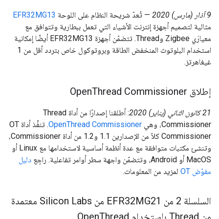
‫9 آذار (مارس) 2020
— تُعدّ شريحة النظام على اللوحة
EFR32MG13
مثالية لتصميم أجهزة إنترنت الأشياء التي تعمل ببطارية وتتوافق مع
معيارَي Zigbee وThread. تتضمّن أجهزة EFR32MG13 أيضًا إمكانية
استخدام البلوتوث المنخفض الطاقة وبروتوكول خاص بتردد أقل من 1
غيغاهرتز.
إطلاق Open
Thread Commissioner
‫21 كانون الثاني (يناير) 2020
: أطلقنا إصدارًا من أداة Thread
Commissioner، وهي
OpenThread Commissioner
. تنفِّذ أداة OT
Commissioner كلاً من الإصدارين 1.1 و1.2 من أداة Commissioner،
وتنشئ مكتبات متوافقة مع عدة أنظمة أساسية لاستخدامها مع Linux أو
MacOS أو Android، وتتضمّن واجهة سطر أوامر تفاعلية. راجِع
دليل
مفوّض OT
لمزيد من المعلومات.
السلسلة 2 من EFR32MG21 من Silicon Labs معتمدة
من Thread باستخدام Open
Thread