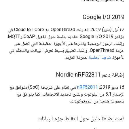
Google I
/
O 2019
‫17 أيار (مايو) 2019
: تعاونت OpenThread مع Cloud IoT Core في
مؤتمر Google I/O 2019 لتقديم جلسة حول تفعيل CoAP وMQTT،
وإنشاء الرموز البرمجية ونشرها على الأجهزة المضمّنة التي تعمل على
حزمة OpenThread، وإنشاء تطبيق بسيط لعرض البيانات والتحكّم في
الأجهزة.
شاهِد الجلسة
لمعرفة المزيد.
إضافة دعم Nordic n
RF52811
‫15 مايو 2019
:
nRF52811
هي نظام على شريحة (SoC) متوافق مع
الإصدار 5.1 من البلوتوث ويتيح تحديد الاتجاهات، كما يتوافق مع
مجموعة شاملة من البروتوكولات.
تمت إضافة دليل حول التقاط حِزم البيانات