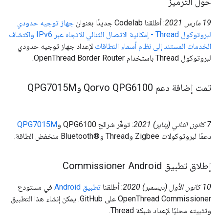
حول الترميز
‫19 مارس 2021
: أطلقنا Codelab جديدًا بعنوان
جهاز توجيه حدودي
لبروتوكول Thread - إمكانية الاتصال الثنائي الاتجاه عبر IPv6 واكتشاف
الخدمات المستند إلى نظام أسماء النطاقات
لإعداد جهاز توجيه حدودي
لبروتوكول Thread باستخدام OpenThread Border Router.
تمت إضافة دعم Qorvo QPG6100 وQPG7015M
‫7 كانون الثاني (يناير) 2021
: توفّر شرائح QPG6100 و
QPG7015M
دعمًا لبروتوكولات Zigbee وThread وBluetooth®‎ منخفض الطاقة.
إطلاق تطبيق Commissioner Android
‫10 كانون الأول (ديسمبر) 2020
: أطلقنا
تطبيق Android
في مستودع
OpenThread Commissioner على GitHub. يمكن إنشاء هذا التطبيق
وتثبيته محليًا لإعداد شبكة Thread.