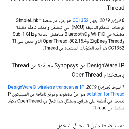
Thread
‫6 فبراير 2019
: جهاز
CC1352
هو جزء من منصة SimpleLink™‎
لوحدات التحكّم الدقيقة (MCU) التي تتضمّن وحدات تحكّم دقيقة
مضمّنة في Wi-Fi®‎ وBluetooth®‎ منخفض الطاقة وSub-1 GHz
وThread وZigBee و802.15.4. ‫OpenThread الذي يعمل على TI
CC1352 هو أحد المكوّنات المعتمدة من Thread.
‫Design
Ware IP من Synopsys معتمَدة من Thread
باستخدام Open
Thread
1 شباط (فبراير) 2019
:
DesignWare® wireless transceiver IP
solution for Thread
هو حلّ مضغوط وموفّر للطاقة من السيليكون IP
لدمجه في أنظمة على شرائح. ويشكّل هذا الحلّ مع OpenThread مكوّنًا
معتمدًا من Thread.
تمت إضافة دليل تسجيل الدخول