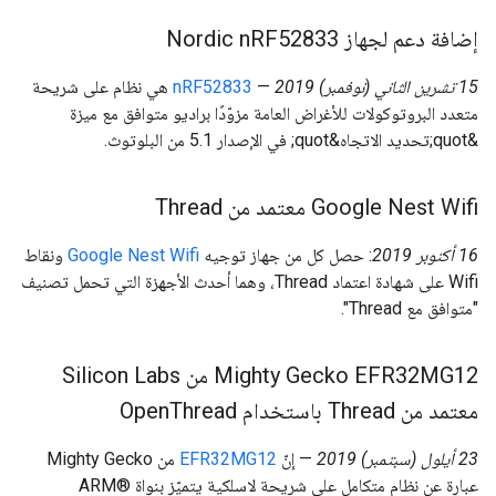
إضافة دعم لجهاز Nordic n
RF52833
‫15 تشرين الثاني (نوفمبر) 2019
—
nRF52833
هي نظام على شريحة
متعدد البروتوكولات للأغراض العامة مزوّدًا براديو متوافق مع ميزة
&quot;تحديد الاتجاه&quot; في الإصدار 5.1 من البلوتوث.
‫Google Nest Wifi معتمد من Thread
‫16 أكتوبر 2019
: حصل كل من جهاز توجيه
Google Nest Wifi
ونقاط
Wifi على شهادة اعتماد Thread، وهما أحدث الأجهزة التي تحمل تصنيف
"متوافق مع Thread".
‫Mighty Gecko EFR32MG12 من Silicon Labs
معتمد من Thread باستخدام Open
Thread
‫23 أيلول (سبتمبر) 2019
— إنّ
EFR32MG12
من Mighty Gecko
عبارة عن نظام متكامل على شريحة لاسلكية يتميّز بنواة ARM®️