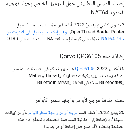
إصدار الدرس التطبيقي حول الترميز الخاص بجهاز توجيه
الحدود NAT64
‫3 تشرين الثاني (نوفمبر) 2022
: أطلقنا برنامجًا تعليميًا جديدًا حول
OpenThread Border Router،
توفير إمكانية الوصول إلى الإنترنت من
خلال NAT64
. تعرَّف على كيفية إعداد NAT64 واستخدامه على OTBR.
إضافة دعم Qorvo QPG6105
‫10 أكتوبر 2022
:
QPG6105
هو جهاز تحكّم في الاتصالات منخفض
الطاقة يستخدم بروتوكولات Zigbee وThread وMatter
وBluetooth®‎ منخفض الطاقة وBluetooth Mesh.
تمت إضافة مرجع لأوامر واجهة سطر الأوامر
‫20 يوليو 2022
: أضفنا قسم
مرجع أوامر واجهة سطر الأوامر
لأوامر "بيانات
الشبكة"، بالإضافة إلى إمكانية المساهمة. ننصحك بالتحقّق من هذه
الصفحة بانتظام لأنّنا سنواصل إضافة أوامر جديدة.