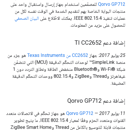
Qorvo GP712
للمصمّمين استخدام جهاز إرسال واستقبال واحد على
منتجات البوابة الخاصة بهم لتقديم الخدمة في الوقت نفسه لكل من
عمليات تنفيذ IEEE 802.15.4. يمكنك الاطّلاع على
البيان الصحفي
للحصول على مزيد من المعلومات.
إضافة دعم TI CC2652
‫25 يوليو 2017
: جهاز
CC2652 من Texas Instruments
هو جزء من
منصة SimpleLink™ لوحدات التحكّم الدقيقة (MCU) التي تتضمّن
شبكة Wi-Fi®‎ وBluetooth®‎ منخفض الطاقة ونطاق التردد دون 1
غيغاهرتز وThread وZigBee و802.15.4 ووحدات التحكّم الدقيقة
المضيفة.
إضافة دعم Qorvo GP712
‫11 يوليو 2017
—
Qorvo GP712
هو جهاز تحكّم في الاتصالات متعدد
القنوات ومتعدد الحزم وفقًا لمعيار IEEE 802.15.4، ما يتيح تطوير
منتجات قابلة للتوسيع بالكامل من Thread وZigBee Smart Home