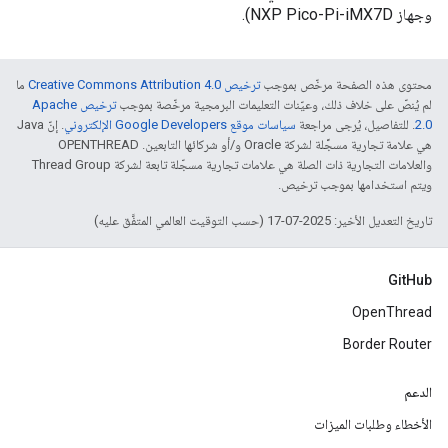
وجهاز NXP Pico-Pi-iMX7D).
محتوى هذه الصفحة مرخّص بموجب
ترخيص Creative Commons Attribution 4.0‏
ما
لم يُنصّ على خلاف ذلك، وعيّنات التعليمات البرمجية مرخّصة بموجب
ترخيص Apache
2.0‏
. للتفاصيل، يُرجى مراجعة
سياسات موقع Google Developers الإلكتروني
. إنّ Java
هي علامة تجارية مسجَّلة لشركة Oracle و/أو شركائها التابعين. ‫OPENTHREAD
والعلامات التجارية ذات الصلة هي علامات تجارية مسجّلة تابعة لشركة Thread Group
ويتم استخدامها بموجب ترخيص.
تاريخ التعديل الأخير: 2025-07-17 (حسب التوقيت العالمي المتفَّق عليه)
GitHub
OpenThread
Border Router
الدعم
الأخطاء وطلبات الميزات