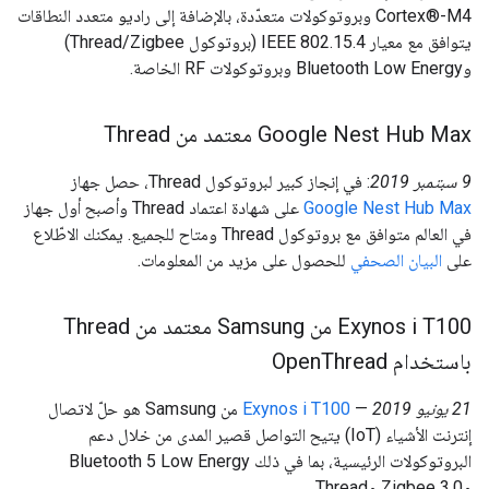
Cortex®️-M4 وبروتوكولات متعدّدة، بالإضافة إلى راديو متعدد النطاقات
يتوافق مع معيار IEEE 802.15.4 (بروتوكول Thread/Zigbee)
وBluetooth Low Energy وبروتوكولات RF الخاصة.
‫Google Nest Hub Max معتمد من Thread
‫9 سبتمبر 2019
: في إنجاز كبير لبروتوكول Thread، حصل جهاز
Google Nest Hub Max
على شهادة اعتماد Thread وأصبح أول جهاز
في العالم متوافق مع بروتوكول Thread ومتاح للجميع. يمكنك الاطّلاع
على
البيان الصحفي
للحصول على مزيد من المعلومات.
‫Exynos i T100 من Samsung معتمد من Thread
باستخدام Open
Thread
‫21 يونيو 2019
—
Exynos i T100
من Samsung هو حلّ لاتصال
إنترنت الأشياء (IoT) يتيح التواصل قصير المدى من خلال دعم
البروتوكولات الرئيسية، بما في ذلك Bluetooth 5 Low Energy
وZigbee 3.0 وThread.