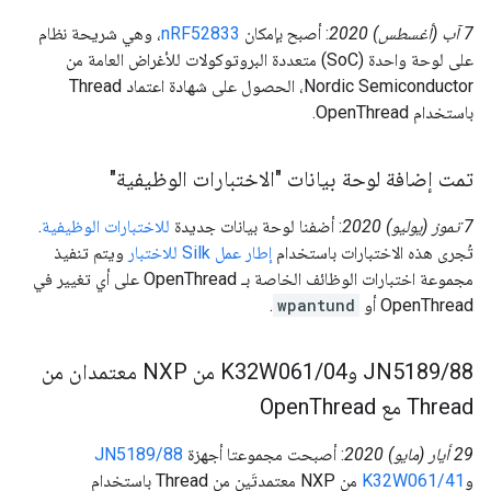
‫7 آب (أغسطس) 2020
: أصبح بإمكان
nRF52833
، وهي شريحة نظام
على لوحة واحدة (SoC) متعددة البروتوكولات للأغراض العامة من
Nordic Semiconductor، الحصول على شهادة اعتماد Thread
باستخدام OpenThread.
تمت إضافة لوحة بيانات "الاختبارات الوظيفية"
‫7 تموز (يوليو) 2020
: أضفنا لوحة بيانات جديدة
للاختبارات الوظيفية
.
تُجرى هذه الاختبارات باستخدام
إطار عمل Silk للاختبار
ويتم تنفيذ
مجموعة اختبارات الوظائف الخاصة بـ OpenThread على أي تغيير في
OpenThread أو
wpantund
.
88 وK32W061
/
‫JN5189
/
04 من NXP معتمدان من
Thread مع Open
Thread
‫29 أيار (مايو) 2020
: أصبحت مجموعتا أجهزة
JN5189/88
و
K32W061/41
من NXP معتمدتَين من Thread باستخدام