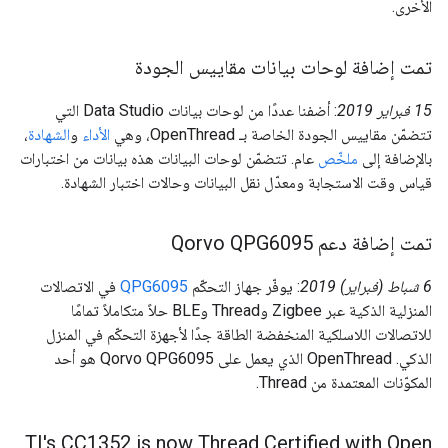
الأخرى.
تمت إضافة لوحات بيانات مقاييس الجودة
‫15 فبراير 2019
: أضفنا عددًا من لوحات بيانات Data Studio التي
تتضمّن مقاييس الجودة الخاصة بـ OpenThread، وهي
الأداء
و
الشهادة
،
بالإضافة إلى
ملخّص
عام. تتضمّن لوحات البيانات هذه بيانات من اختبارات
قياس وقت الاستجابة ومعدّل نقل البيانات وحالات اختبار الشهادة.
تمت إضافة دعم Qorvo QPG6095
‫6 شباط (فبراير) 2019
: يوفّر جهاز التحكّم
QPG6095
في الاتصالات
المنزلية الذكية عبر Zigbee وThread وBLE حلاً متكاملاً تمامًا
للاتصالات اللاسلكية المنخفضة الطاقة جدًا لأجهزة التحكّم في المنزل
الذكي. ‫OpenThread الذي يعمل على Qorvo QPG6095 هو أحد
المكوّنات المعتمدة من Thread.
TI's CC1352 is now Thread Certified with Open