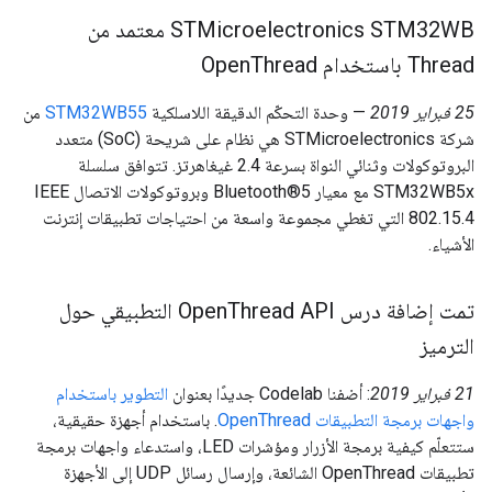
‫STMicroelectronics STM32WB معتمد من
Thread باستخدام Open
Thread
‫25 فبراير 2019
— وحدة التحكّم الدقيقة اللاسلكية
STM32WB55
من
شركة STMicroelectronics هي نظام على شريحة (SoC) متعدد
البروتوكولات وثنائي النواة بسرعة 2.4 غيغاهرتز. تتوافق سلسلة
STM32WB5x مع معيار Bluetooth®5 وبروتوكولات الاتصال IEEE
802.15.4 التي تغطي مجموعة واسعة من احتياجات تطبيقات إنترنت
الأشياء.
تمت إضافة درس Open
Thread API التطبيقي حول
الترميز
‫21 فبراير 2019
: أضفنا Codelab جديدًا بعنوان
التطوير باستخدام
واجهات برمجة التطبيقات OpenThread
. باستخدام أجهزة حقيقية،
ستتعلّم كيفية برمجة الأزرار ومؤشرات LED، واستدعاء واجهات برمجة
تطبيقات OpenThread الشائعة، وإرسال رسائل UDP إلى الأجهزة