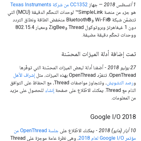
1 أغسطس 2018
— جهاز
CC1352 من شركة Texas Instruments
هو جزء من منصة SimpleLink™ لوحدات التحكّم الدقيقة (MCU) التي
تتضمّن شبكة Wi-Fi®‎ وBluetooth®‎ منخفض الطاقة ونطاق التردد
دون 1 غيغاهرتز وبروتوكول Thread وZigBee ومعيار 802.15.4
ووحدات تحكّم دقيقة مضيفة.
تمت إضافة أدلة الميزات المحسّنة
‫27 يوليو 2018
- أضفنا أدلة لبعض الميزات المحسّنة التي توفّرها
OpenThread. تتفرّد OpenThread بهذه الميزات، مثل
إشراف الأهل
و
رصد التشويش
، وتتجاوز مواصفات Thread، مع الحفاظ على التوافق
التام مع Thread. يمكنك الاطّلاع على صفحة
إنشاء
للحصول على مزيد
من المعلومات.
Google I
/
O 2018
‫10 أيار (مايو) 2018
- يمكنك الاطّلاع على
جلسة OpenThread من
مؤتمر Google I/O لعام 2018
، وهي نظرة عامة موجزة على Thread