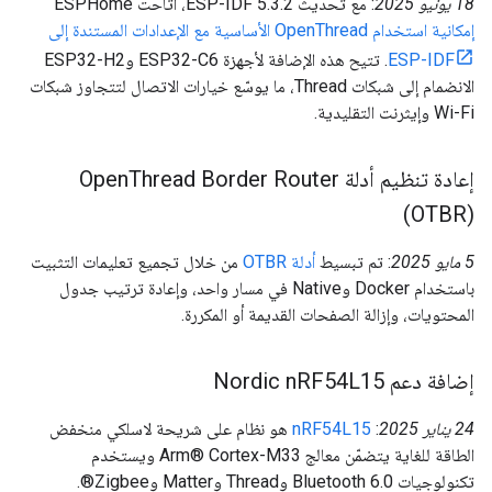
‫18 يونيو 2025
: مع تحديث ESP-IDF 5.3.2، أتاحت ESPHome
إمكانية استخدام OpenThread الأساسية مع الإعدادات المستندة إلى
ESP-IDF
. تتيح هذه الإضافة لأجهزة ESP32-C6 وESP32-H2
الانضمام إلى شبكات Thread، ما يوسّع خيارات الاتصال لتتجاوز شبكات
Wi-Fi وإيثرنت التقليدية.
إعادة تنظيم أدلة Open
Thread Border Router
(OTBR)
‫5 مايو 2025
: تم تبسيط
أدلة OTBR
من خلال تجميع تعليمات التثبيت
باستخدام Docker وNative في مسار واحد، وإعادة ترتيب جدول
المحتويات، وإزالة الصفحات القديمة أو المكررة.
إضافة دعم Nordic n
RF54L15
‫24 يناير 2025
:
nRF54L15
هو نظام على شريحة لاسلكي منخفض
الطاقة للغاية يتضمّن معالج Arm® Cortex-M33 ويستخدم
تكنولوجيات Bluetooth 6.0 وThread وMatter وZigbee®.