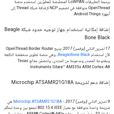
برمجة التطبيقات LoWPAN المخصّصة للمطوّرين. استخدِم منصة
OpenThread متوافقة في تصميم NCP لإضافة شبكة Thread إلى
أجهزة Android Things.
إضافة إمكانية استخدام جهاز توجيه حدود شبكة Beagle
Bone Black
‫17 تشرين الثاني (نوفمبر) 2017
: يتيح OpenThread Border Router
الآن استخدام
BeagleBone Black
، وهي منصة تطوير منخفضة التكلفة
ومفتوحة المصدر ومدعومة من المنتدى، وتتضمّن معالج Texas
Instruments Sitara™ AM335x ARM Cortex-A8.
إضافة دعم لشريحة Microchip ATSAMR21G18A
‫9 تشرين الثاني (نوفمبر) 2017
-
‫Microchip ATSAMR21G18A
هي
شريحة واحدة متوافقة مع معيار IEEE ‫802.15.4 تجمع بين وحدة تحكّم
دقيقة 32 بت تستند إلى معالج ARM® Cortex®-M0+‎ وجهاز إرسال