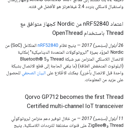
واستقبال لاسلكي بتردد 2.4 غيغاهرتز هو الأفضل في فئته.
اعتماد n
RF52840 من Nordic كجهاز متوافق مع
Thread باستخدام Open
Thread
‫26 أيلول (سبتمبر) 2017
— يتيح نظام
nRF52840
المتكامل (SoC) من
Nordic المزوّد بميزة "البروتوكولات المتعددة الديناميكية" إمكانية
الاتصال اللاسلكي المتزامن عبر شبكة Thread وBluetooth® 5
(البلوتوث المنخفض الطاقة) (ما يلغي الحاجة إلى قطع الاتصال بشبكة
واحدة قبل الاتصال بأخرى). يمكنك الاطّلاع على
البيان الصحفي
للحصول
على مزيد من المعلومات.
Qorvo GP712 becomes the first Thread
Certified multi-channel Io
T transceiver
‫11 أيلول (سبتمبر) 2017
— من خلال توفير دعم متزامن لبروتوكولَي
Thread وZigBee®‎ على قنوات مختلفة للترددات اللاسلكية، يتيح