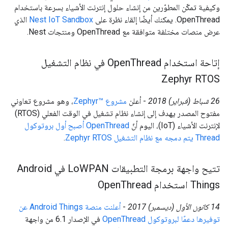
وكيفية تمكّن المطوّرين من إنشاء حلول إنترنت الأشياء بسرعة باستخدام
OpenThread. يمكنك أيضًا إلقاء نظرة على
Nest IoT Sandbox
الذي
عرض منصات مختلفة متوافقة مع OpenThread ومنتجات Nest.
إتاحة استخدام Open
Thread في نظام التشغيل
Zephyr RTOS
‫26 شباط (فبراير) 2018
- أعلن
مشروع Zephyr™‎
، وهو مشروع تعاوني
مفتوح المصدر يهدف إلى إنشاء نظام تشغيل في الوقت الفعلي (RTOS)
لإنترنت الأشياء (IoT)، اليوم أنّ
OpenThread أصبح أول بروتوكول
Thread يتم دمجه مع نظام التشغيل Zephyr RTOS
.
تتيح واجهة برمجة التطبيقات Lo
WPAN في Android
Things استخدام Open
Thread
‫14 كانون الأول (ديسمبر) 2017
-
أعلنت منصة Android Things عن
توفيرها دعمًا لبروتوكول OpenThread
في الإصدار 6.1 من واجهة