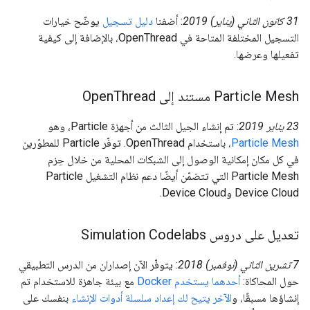
‫31 كانون الثاني (يناير) 2019
: أضفنا
دليل تسجيل
يوضّح خيارات
التسجيل المختلفة المتاحة في OpenThread، بالإضافة إلى كيفية
تفعيلها وعرضها.
‫Particle Mesh مستند إلى Open
Thread
‫23 يناير 2019
: تم إنشاء الجيل الثالث من أجهزة Particle، وهو
Particle Mesh
، باستخدام OpenThread. توفّر Particle للمطوّرين
في كل مكان إمكانية الوصول إلى الشبكات المحلية من خلال حِزم
Particle Mesh التي تتضمّن أيضًا دعم نظام التشغيل Particle
Device Cloud وDevice Cloud.
تعديل على دروس Simulation Codelabs
‫7 تشرين الثاني (نوفمبر) 2018
: يتوفّر الآن إصداران من الدرس التطبيقي
حول المحاكاة:
أحدهما يستخدم Docker
مع بيئة جاهزة للاستخدام تم
إنشاؤها مسبقًا، و
الآخر يتيح لك إعداد سلسلة أدوات الإنشاء
بنفسك على