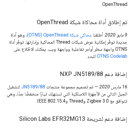
OpenThread.
تم إطلاق أداة محاكاة شبكة Open
Thread
‫9 مايو 2020
: أطلقنا
محاكي شبكة OpenThread‏ (OTNS)
، وهو أداة
جديدة توفّر إمكانية عرض شبكات Thread المحاكية وإدارتها. توفّر أداة
OTNS واجهة سطر أوامر تفاعلية وواجهة ويب. يمكنك الاطّلاع على
OTNS Codelab
للبدء.
إضافة دعم NXP JN5189
88
/
‫16 مارس 2020
— تم تصميم مجموعة منتجات
JN5189/88
لتشغيل
الجيل التالي من الأجهزة اللاسلكية التي تستهلك تيارًا منخفضًا جدًا، وهي
تتوافق مع Zigbee 3.0 وThread وIEEE 802.15.4.
إضافة دعم لشريحة Silicon Labs EFR32MG13