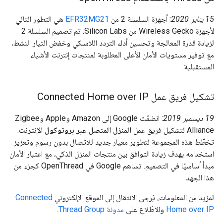
‫15 يناير 2020
: أجهزة السلسلة 2 من
EFR32MG21
هي التطور التالي
لأجهزة Wireless Gecko من Silicon Labs. تم تصميم السلسلة 2
لزيادة قدرة المعالجة وتحسين أداء التردد اللاسلكي وخفض التيار النشط،
مع توفير مستويات الأمان الأعلى المطلوبة لمنتجات إنترنت الأشياء
المستقبلية.
تشكيل فريق عمل Connected Home over IP
‫19 ديسمبر 2019
: انضمّت Google إلى Amazon وApple وZigbee
Alliance لتشكيل فريق عمل
المنزل المتصل عبر بروتوكول الإنترنت
.
تخطّط هذه المجموعة لتطوير معيار جديد للاتصال بدون رسوم وتعزيز
استخدامه بهدف زيادة التوافق بين منتجات المنزل الذكي، مع اعتبار الأمان
مبدأ أساسيًا في التصميم. تساهم Google في OpenThread كجزء من
هذا الجهد.
لمزيد من المعلومات، يُرجى الانتقال إلى الموقع الإلكتروني
Connected
Home over IP
والاطّلاع على
مدونة Thread Group
.