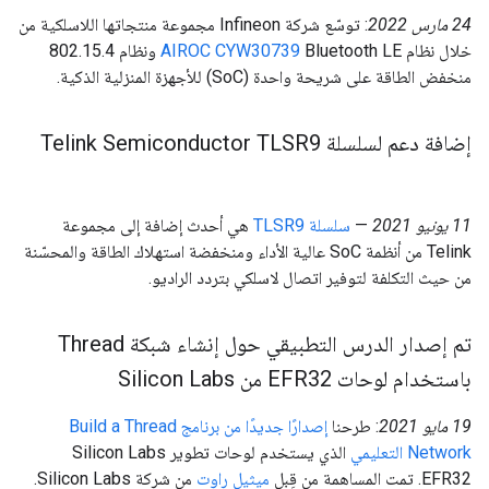
‫24 مارس 2022
: توسّع شركة Infineon مجموعة منتجاتها اللاسلكية من
خلال نظام
AIROC CYW30739
Bluetooth LE ونظام 802.15.4
منخفض الطاقة على شريحة واحدة (SoC) للأجهزة المنزلية الذكية.
إضافة دعم لسلسلة Telink Semiconductor TLSR9
11 يونيو 2021
—
سلسلة TLSR9
هي أحدث إضافة إلى مجموعة
Telink من أنظمة SoC عالية الأداء ومنخفضة استهلاك الطاقة والمحسّنة
من حيث التكلفة لتوفير اتصال لاسلكي بتردد الراديو.
تم إصدار الدرس التطبيقي حول إنشاء شبكة Thread
باستخدام لوحات EFR32 من Silicon Labs
‫19 مايو 2021
: طرحنا
إصدارًا جديدًا من برنامج Build a Thread
Network التعليمي
الذي يستخدم لوحات تطوير Silicon Labs
EFR32. تمت المساهمة من قِبل
ميثيل راوت
من شركة Silicon Labs.