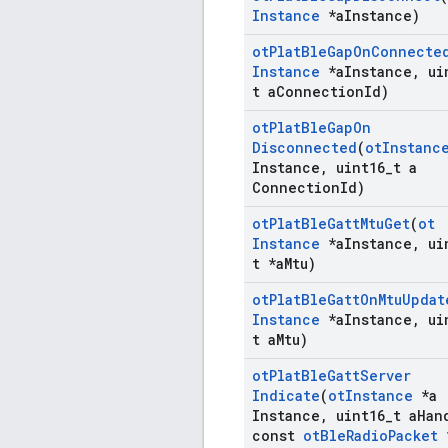
Instance
*a
Instance)
ot
Plat
Ble
Gap
On
Connecte
Instance
*a
Instance
,
ui
t a
Connection
Id)
ot
Plat
Ble
Gap
On
Disconnected
(
ot
Instanc
Instance
,
uint16
_
t a
Connection
Id)
ot
Plat
Ble
Gatt
Mtu
Get
(
ot
Instance
*a
Instance
,
ui
t *a
Mtu)
ot
Plat
Ble
Gatt
On
Mtu
Updat
Instance
*a
Instance
,
ui
t a
Mtu)
ot
Plat
Ble
Gatt
Server
Indicate
(
ot
Instance
*a
Instance
,
uint16
_
t a
Han
const
ot
Ble
Radio
Packet