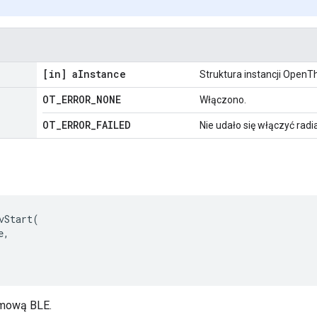
[in] a
Instance
Struktura instancji OpenT
OT
_
ERROR
_
NONE
Włączono.
OT
_
ERROR
_
FAILED
Nie udało się włączyć radi
vStart
(
e
,
amową BLE.