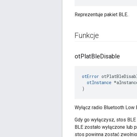
Reprezentuje pakiet BLE.
Funkcje
ot
Plat
Ble
Disable
otError
 otPlatBleDisab
otInstance
*
aInstanc
)
Wyłącz radio Bluetooth Low 
Gdy go wyłączysz, stos BLE 
BLE zostało wyłączone lub p
stos powinna zostać zwolni