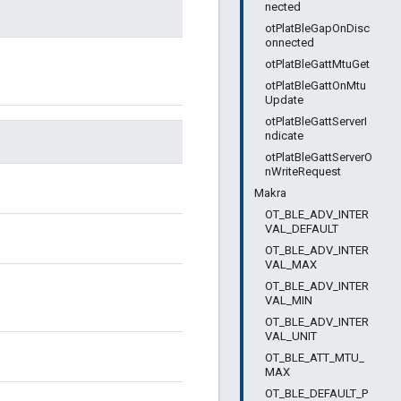
nected
otPlatBleGapOnDisc
onnected
otPlatBleGattMtuGet
otPlatBleGattOnMtu
Update
otPlatBleGattServerI
ndicate
otPlatBleGattServerO
nWriteRequest
Makra
OT_BLE_ADV_INTER
VAL_DEFAULT
OT_BLE_ADV_INTER
VAL_MAX
OT_BLE_ADV_INTER
VAL_MIN
OT_BLE_ADV_INTER
VAL_UNIT
OT_BLE_ATT_MTU_
MAX
OT_BLE_DEFAULT_P