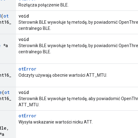
Rozłącza połączenie BLE.
d
(
ot
void
nt16
_
Sterownik BLE wywołuje tę metodę, by powiadomić OpenThre
centralnego BLE.
void
e
*a
Sterownik BLE wywołuje tę metodę, by powiadomić OpenThre
centralnego BLE.
otError
nt16
_
Odczyty używają obecnie wartości ATT_MTU.
e
(
ot
void
nt16
_
Sterownik BLE wywołuje tę metodę, aby powiadomić OpenThr
ATT_MTU.
otError
Wysyła wskazanie wartości nicku ATT.
dle
,
*a