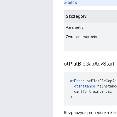
oktetów.
Szczegóły
Parametry
Zwracane wartości
ot
Plat
Ble
Gap
Adv
Start
otError
 otPlatBleGapAd
otInstance
*
aInstanc
  uint16_t aInterval
)
Rozpoczyna procedurę rekl