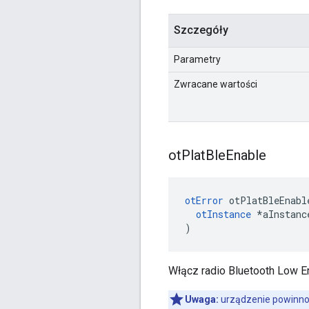
Szczegóły
Parametry
Zwracane wartości
ot
Plat
Ble
Enable
otError
 otPlatBleEnabl
otInstance
*
aInstanc
)
Włącz radio Bluetooth Low E
Uwaga:
urządzenie powinno