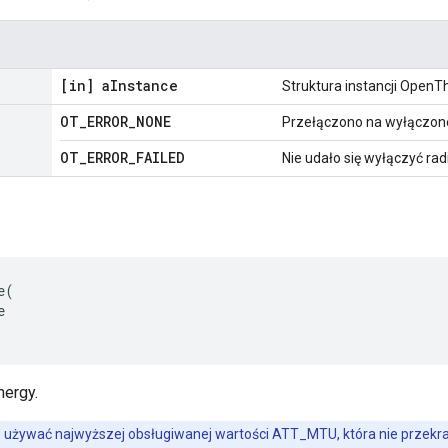
[in] a
Instance
Struktura instancji OpenT
OT
_
ERROR
_
NONE
Przełączono na wyłączon
OT
_
ERROR
_
FAILED
Nie udało się wyłączyć rad
e
(
e
nergy.
 używać najwyższej obsługiwanej wartości ATT_MTU, która nie pr