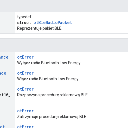
typedef
struct
otBleRadioPacket
Reprezentuje pakiet BLE.
ance
otError
Wyłącz radio Bluetooth Low Energy.
nce
otError
Włącz radio Bluetooth Low Energy.
otError
nt16
_
Rozpoczyna procedurę reklamową BLE.
otError
Zatrzymuje procedurę reklamową BLE.
ot
otError