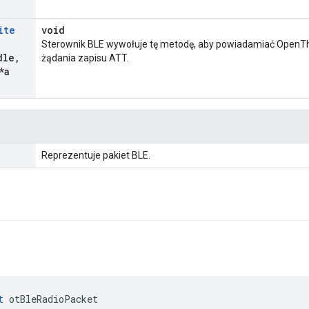
ite
void
Sterownik BLE wywołuje tę metodę, aby powiadamiać OpenTh
dle
,
żądania zapisu ATT.
*a
Reprezentuje pakiet BLE.
t
 otBleRadioPacket