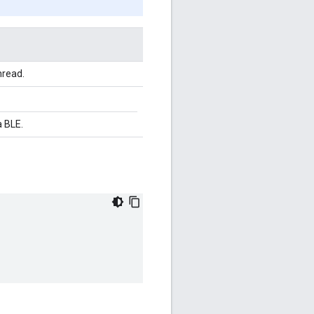
hread.
a BLE.