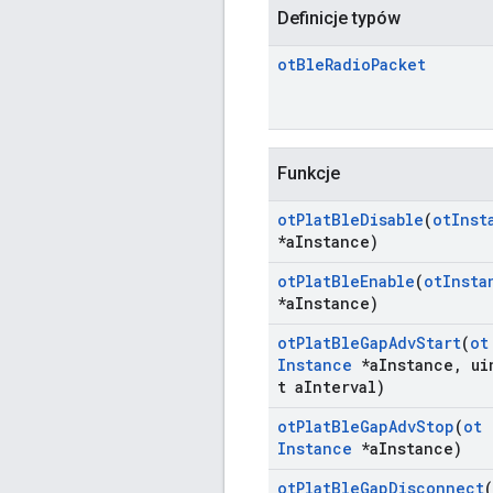
Definicje typów
ot
Ble
Radio
Packet
Funkcje
ot
Plat
Ble
Disable
(
ot
Inst
*a
Instance)
ot
Plat
Ble
Enable
(
ot
Insta
*a
Instance)
ot
Plat
Ble
Gap
Adv
Start
(
ot
Instance
*a
Instance
,
ui
t a
Interval)
ot
Plat
Ble
Gap
Adv
Stop
(
ot
Instance
*a
Instance)
ot
Plat
Ble
Gap
Disconnect
(