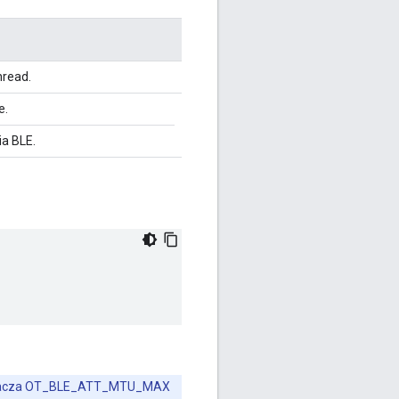
hread.
e.
ia BLE.
zekracza OT_BLE_ATT_MTU_MAX