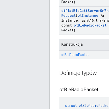
Packet)
ot
Plat
Ble
Gatt
Server
On
Wr
Request
(
ot
Instance
*a
Instance
,
uint16
_
t a
Han
const
ot
Ble
Radio
Packet
Packet)
Konstrukcja
otBleRadioPacket
Definicje typów
ot
Ble
Radio
Packet
struct
otBleRadioPacke