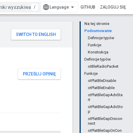
/
GITHUB
ZALOGUJ SIĘ
Na tej stronie
Podsumowanie
Definicje typów
Funkcje
Konstrukcja
Definicje typów
otBleRadioPacket
Funkcje
PRZEŚLIJ OPINIĘ
otPlatBleDisable
otPlatBleEnable
otPlatBleGapAdvSta
rt
otPlatBleGapAdvSto
p
otPlatBleGapDiscon
nect
otPlatBleGapOnCon