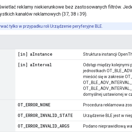
wietlać reklamy niekierunkowe bez zastosowanych filtrów. Jed
stkich kanałów reklamowych (37, 38 i 39).
żywać tylko w przypadku roli Urządzenie peryferyjne BLE.
[in] a
Instance
Struktura instancji OpenT
[in] a
Interval
Odstęp między kolejnymi
jednostkach OT_BLE_ADV
mieścić się w zakresie 
OT_BLE_ADV_INTERVAL_
OT_BLE_ADV_INTERVAL_DE
domyślnej ustawionej w cz
OT
_
ERROR
_
NONE
Procedura reklamowa zost
OT
_
ERROR
_
INVALID
_
STATE
Urządzenie BLE jest w ni
OT
_
ERROR
_
INVALID
_
ARGS
Podano nieprawidłową wa