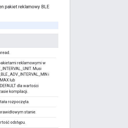
en pakiet reklamowy BLE
hread.
 pakietami reklamowymi w
_INTERVAL_UNIT. Musi
OT_BLE_ADV_INTERVAL_MIN i
MAX lub
FAULT dla wartości
asie kompilacji.
ała rozpoczęta.
eprawidłowym stanie.
rtość odstępu.