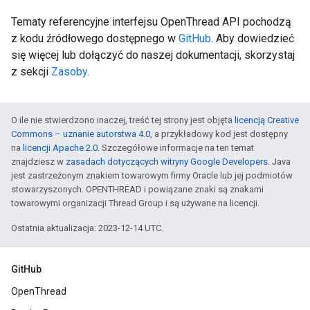
Tematy referencyjne interfejsu OpenThread API pochodzą
z kodu źródłowego dostępnego w
GitHub
. Aby dowiedzieć
się więcej lub dołączyć do naszej dokumentacji, skorzystaj
z sekcji
Zasoby
.
O ile nie stwierdzono inaczej, treść tej strony jest objęta
licencją Creative
Commons – uznanie autorstwa 4.0
, a przykładowy kod jest dostępny
na
licencji Apache 2.0
. Szczegółowe informacje na ten temat
znajdziesz w
zasadach dotyczących witryny Google Developers
. Java
jest zastrzeżonym znakiem towarowym firmy Oracle lub jej podmiotów
stowarzyszonych. OPENTHREAD i powiązane znaki są znakami
towarowymi organizacji Thread Group i są używane na licencji.
Ostatnia aktualizacja: 2023-12-14 UTC.
GitHub
OpenThread