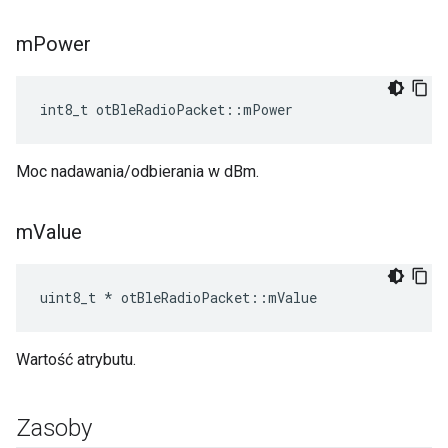
m
Power
int8_t otBleRadioPacket
::
mPower
Moc nadawania/odbierania w dBm.
m
Value
uint8_t 
*
 otBleRadioPacket
::
mValue
Wartość atrybutu.
Zasoby