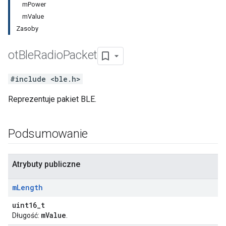
mPower
mValue
Zasoby
ot
Ble
Radio
Packet
#include <ble.h>
Reprezentuje pakiet BLE.
Podsumowanie
Atrybuty publiczne
m
Length
uint16_t
mValue
Długość:
.