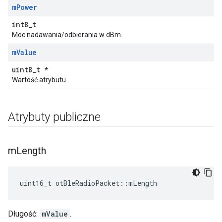
m
Power
int8_t
Moc nadawania/odbierania w dBm.
m
Value
uint8_t *
Wartość atrybutu.
Atrybuty publiczne
m
Length
uint16_t otBleRadioPacket
::
mLength
Długość:
mValue
.