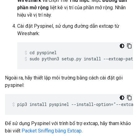
Wireshark
và chọn Thẻ
Thư mục
. Mục
Đường dẫn
phần mở rộng
liệt kê vị trí của phần mở rộng. Nhãn
hiệu về vị trí này.
Cài đặt Pyspinel, sử dụng đường dẫn extcap từ
Wireshark:
cd pyspinel
sudo python3 setup.py install --extcap-path=
Ngoài ra, hãy thiết lập môi trường bằng cách cài đặt gói
pyspinel:
pip3 install pyspinel --install-option="--extcap
Để sử dụng Pyspinel với trình bổ trợ extcap, hãy tham khảo
bài viết
Packet Sniffing bằng Extcap
.