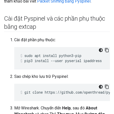
tham khảo bài viết
Packet Sniffing bằng Pyspinel
.
Cài đặt Pyspinel và các phần phụ thuộc
bằng extcap
Cài đặt phần phụ thuộc:
sudo apt install python3-pip
pip3 install --user pyserial ipaddress
Sao chép kho lưu trữ Pyspinel:
git clone https://github.com/openthread/pys
Mở Wireshark. Chuyển đến
Help
, sau đó
About