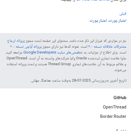
قبلی
اعتبار پورت، اعتبار پورت
جز در مواردی که غیراز این ذکر شده باشد، محتوای این صفحه تحت مجوز
پروانه ارجاع
مشترکات خلاقانه نسخه ۴.۰
است. نمونه کدها نیز دارای مجوز
پروانه آپاچی نسخه ۲.۰
است. برای اطلاع از جزئیات، به
خطمشی‌های سایت Google Developers‏
مراجعه کنید.
جاوا علامت تجاری ثبت‌شده Oracle و/یا شرکت‌های وابسته به آن است. ‫OpenThread
و علائم مربوط به آن، علامت‌های تجاری Thread Group هستند و تحت پروانه استفاده
می‌شوند.
تاریخ آخرین به‌روزرسانی 2025-07-28 به‌وقت ساعت هماهنگ جهانی.
GitHub
OpenThread
Border Router
پشتیبانی