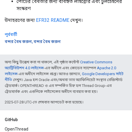
পোর্টের বৈধতার জন্য ব্যবহৃত লাইব্রেরি এবং টুলচেইনের
সংস্করণ
উদাহরণের জন্য
EFR32 README
দেখুন।
পূর্ববর্তী
বন্দর বৈধ করুন, বন্দর বৈধ করুন
অন্য কিছু উল্লেখ করা না থাকলে, এই পৃষ্ঠার কন্টেন্ট
Creative Commons
অ্যাট্রিবিউশন 4.0 লাইসেন্স
-এর অধীনে এবং কোডের স্যাম্পেল
Apache 2.0
লাইসেন্স
-এর অধীনে লাইসেন্স প্রাপ্ত। আরও জানতে,
Google Developers সাইট
নীতি
দেখুন। Java হল Oracle এবং/অথবা তার অ্যাফিলিয়েট সংস্থার রেজিস্টার্ড
ট্রেডমার্ক। OPENTHREAD ও এর সম্পর্কিত চিহ্ন হল Thread Group-এর
ট্রেডমার্রক এবং এগুলিকে লাইসেন্সের অধীনে ব্যবহার করা হয়।
2025-07-28 UTC-তে শেষবার আপডেট করা হয়েছে।
GitHub
OpenThread