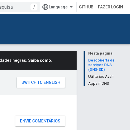
/
GITHUB
FAZER LOGIN
Nesta página
idades negras.
Saiba como
.
Descoberta de
serviços DNS
(DNS-SD)
Utilitários Avahi
Apps mDNS
ENVIE COMENTÁRIOS