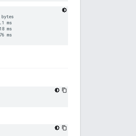
bytes

1 ms

8 ms
