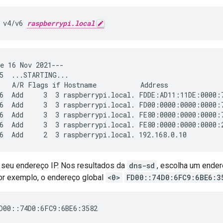
 v4/v6 
raspberrypi.local
e 16 Nov 2021---

5  ...STARTING...

   A/R Flags if Hostname           Address              
6  Add     3  3 raspberrypi.local. FDDE:AD11:11DE:0000:
6  Add     3  3 raspberrypi.local. FD00:0000:0000:0000:
6  Add     3  3 raspberrypi.local. FE80:0000:0000:0000:
6  Add     3  3 raspberrypi.local. FE80:0000:0000:0000:
 seu endereço IP. Nos resultados da
dns-sd
, escolha um ende
por exemplo, o endereço global
<0>
FD00::74D0:6FC9:6BE6:3
D00::74D0:6FC9:6BE6:3582