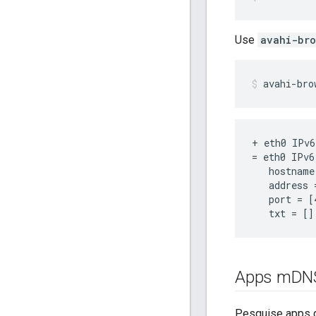
Use
avahi-bro
avahi-bro
+ eth0 IPv6
= eth0 IPv6
   hostname
   address 
   port = [4
Apps m
DN
Pesquise apps 