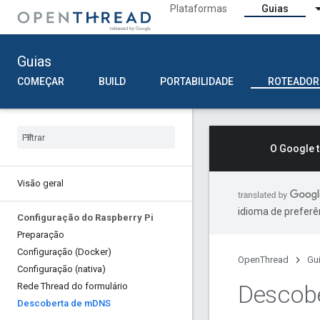
Plataformas
Guias
Guias
COMEÇAR
BUILD
PORTABILIDADE
ROTEADOR
O Google 
Visão geral
idioma de preferê
Configuração do Raspberry Pi
Preparação
Configuração (Docker)
OpenThread
Gu
Configuração (nativa)
Descob
Rede Thread do formulário
Descoberta de m
DNS