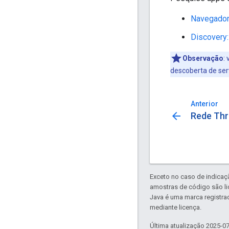
Navegador
Discovery
Observação
:
v
descoberta de serv
Anterior
arrow_back
Rede Thr
Exceto no caso de indicaç
amostras de código são l
Java é uma marca registra
mediante licença.
Última atualização 2025-0