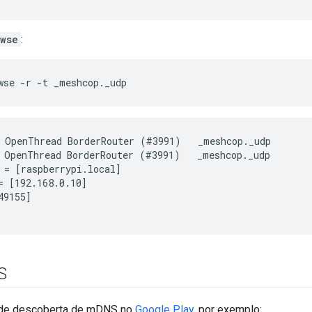
wse
:
wse -r -t _meshcop._udp
 OpenThread BorderRouter (#3991)   _meshcop._udp        
 OpenThread BorderRouter (#3991)   _meshcop._udp        
 = [raspberrypi.local]

= [192.168.0.10]

9155]

S
de descoberta de mDNS no
Google Play
, por exemplo: