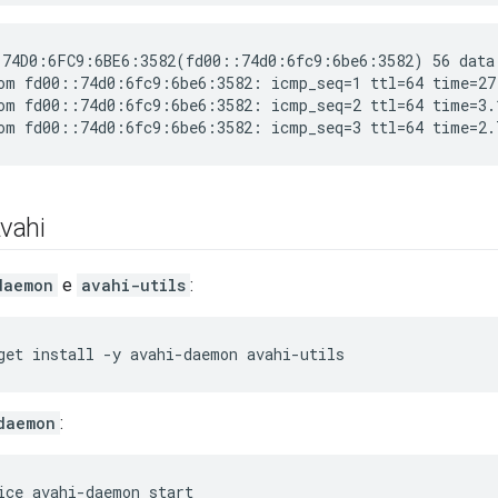
74D0:6FC9:6BE6:3582(fd00::74d0:6fc9:6be6:3582) 56 data 
om fd00::74d0:6fc9:6be6:3582: icmp_seq=1 ttl=64 time=27.
om fd00::74d0:6fc9:6be6:3582: icmp_seq=2 ttl=64 time=3.1
Avahi
daemon
e
avahi-utils
:
get install -y avahi-daemon avahi-utils
daemon
:
ice avahi-daemon start