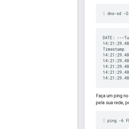
dns-sd -G
DATE: ---Tu
14:21:29.48
Timestamp  
14:21:29.48
14:21:29.48
14:21:29.48
14:21:29.48
Faça um ping no
pela sua rede, 
ping -6 F