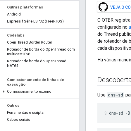
Outras plataformas
VEJA O C
Android
O OTBR registra
Espressif Série ESP32 (Free
RTOS)
configurado no
a
do Thread publi
Codelabs
de roteador de 
Open
Thread Border Router
cada dispositiv
Roteador de borda do Open
Thread com
multicast IPv6
Há várias manei
Roteador de borda do Open
Thread
NAT64
Descoberta
Comissionamento de linhas de
execução
Comissionamento externo
Use
dns-sd
par
Outros
Ferramentas e scripts
dns-sd -B
Cabos seriais