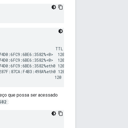
                        TTL

74D0:6FC9:6BE6:3582%<0>  120

74D0:6FC9:6BE6:3582%<0>  120

74D0:6FC9:6BE6:3582%eth0 120

287F:87CA:F4B3:498A%eth0 120

reço que possa ser acessado
582
: