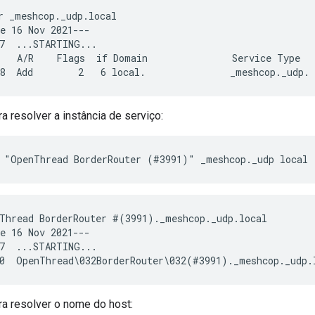
r _meshcop._udp.local

e 16 Nov 2021---

7  ...STARTING...

   A/R    Flags  if Domain               Service Type   
a resolver a instância de serviço:
 "OpenThread BorderRouter (#3991)" _meshcop._udp local
Thread BorderRouter #(3991)._meshcop._udp.local

e 16 Nov 2021---

7  ...STARTING...

a resolver o nome do host: