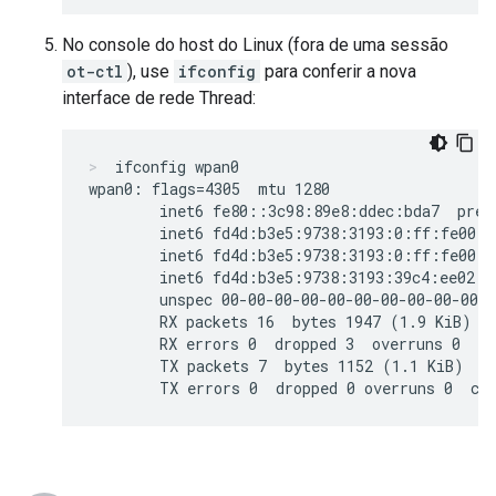
No console do host do Linux (fora de uma sessão
ot-ctl
), use
ifconfig
para conferir a nova
interface de rede Thread:
ifconfig wpan0
wpan0: flags=4305
  mtu 1280

        inet6 fe80::3c98:89e8:ddec:bda7  pref
        inet6 fd4d:b3e5:9738:3193:0:ff:fe00:f
        inet6 fd4d:b3e5:9738:3193:0:ff:fe00:f
        inet6 fd4d:b3e5:9738:3193:39c4:ee02:c
        unspec 00-00-00-00-00-00-00-00-00-00-0
        RX packets 16  bytes 1947 (1.9 KiB)

        RX errors 0  dropped 3  overruns 0  fr
        TX packets 7  bytes 1152 (1.1 KiB)
