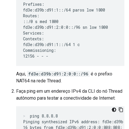
Prefixes:

fd3e:d39b:d91:1::/64 paros low 1800

Routes:

::/0 s med 1800

fd3e:d39b:d91:2:0:0::/96 sn low 1800

Services:

Contexts:

fd3e:d39b:d91:1::/64 1 c

Commissioning:

Aqui,
fd3e:d39b:d91:2:0:0::/96
é o prefixo
NAT64 na rede Thread.
Faça ping em um endereço IPv4 da CLI do nó Thread
autônomo para testar a conectividade de Internet:
ping 8.8.8.8
Pinging synthesized IPv6 address: fd3e:d39b:d
16 bytes from fd3e:d39b:d91:2:0:0:808:808: ic