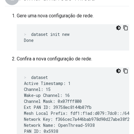
Gere uma nova configuração de rede.
dataset init new
Confira a nova configuração de rede.
dataset
Active Timestamp: 1

Channel: 15

Wake-up Channel: 16

Channel Mask: 0x07fff800

Ext PAN ID: 39758ec8144b07fb

Mesh Local Prefix: fdf1:f1ad:d079:7dc0::/64

Network Key: f366cec7a446bab978d90d27abe38f23

Network Name: OpenThread-5938

PAN ID: 0x5938
