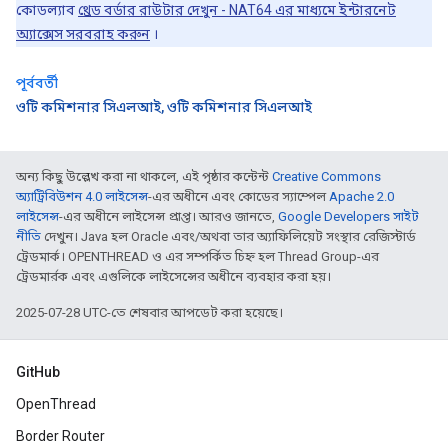
কোডল্যাব
থ্রেড বর্ডার রাউটার দেখুন - NAT64 এর মাধ্যমে ইন্টারনেট
অ্যাক্সেস সরবরাহ করুন
।
পূর্ববর্তী
ওটি কমিশনার সিএলআই, ওটি কমিশনার সিএলআই
অন্য কিছু উল্লেখ করা না থাকলে, এই পৃষ্ঠার কন্টেন্ট
Creative Commons
অ্যাট্রিবিউশন 4.0 লাইসেন্স
-এর অধীনে এবং কোডের স্যাম্পেল
Apache 2.0
লাইসেন্স
-এর অধীনে লাইসেন্স প্রাপ্ত। আরও জানতে,
Google Developers সাইট
নীতি
দেখুন। Java হল Oracle এবং/অথবা তার অ্যাফিলিয়েট সংস্থার রেজিস্টার্ড
ট্রেডমার্ক। OPENTHREAD ও এর সম্পর্কিত চিহ্ন হল Thread Group-এর
ট্রেডমার্রক এবং এগুলিকে লাইসেন্সের অধীনে ব্যবহার করা হয়।
2025-07-28 UTC-তে শেষবার আপডেট করা হয়েছে।
GitHub
OpenThread
Border Router