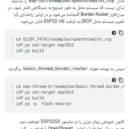
مثال
esp-idf/examples/openthread/ot_rcp
را بسازید.
نیازی نیست که سیستم عامل به طور صریح به دستگاهی فلش شود. در
میان‌افزار Border Router گنجانده می‌شود و در اولین راه‌اندازی (یا
تغییر سیستم عامل RCP) به تراشه ESP32-H2 فلش می‌شود.
cd ${IDF_PATH}/examples/openthread/ot_rcp
idf.py set-target esp32h2
idf.py build
سپس به پوشه نمونه
basic_thread_border_router
برگردید.
cd esp-thread-br/examples/basic_thread_border_ro
idf.py set-target esp32s3
idf.py build
idf.py -p 
 flash monitor
اکنون خروجی روتر مرزی را در مانیتور ESP32S3 خواهید دید.
همچنین یک خط فرمان تعاملی OpenThread را فراهم می کند: