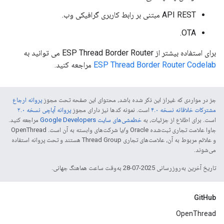
API REST مبتنی بر رابط کاربری گرافیکی وب.
OTA.
برای استفاده بیشتر از ESP Thread Border Router می توانید به
ESP Thread Border Router Codelab
مراجعه کنید.
جز در مواردی که غیراز این ذکر شده باشد، محتوای این صفحه تحت مجوز
پروانه ارجاع
مشترکات خلاقانه نسخه ۴.۰
است. نمونه کدها نیز دارای مجوز
پروانه آپاچی نسخه ۲.۰
است. برای اطلاع از جزئیات، به
خطمشی‌های سایت Google Developers‏
مراجعه کنید.
جاوا علامت تجاری ثبت‌شده Oracle و/یا شرکت‌های وابسته به آن است. ‫OpenThread
و علائم مربوط به آن، علامت‌های تجاری Thread Group هستند و تحت پروانه استفاده
می‌شوند.
تاریخ آخرین به‌روزرسانی 2025-07-28 به‌وقت ساعت هماهنگ جهانی.
GitHub
OpenThread