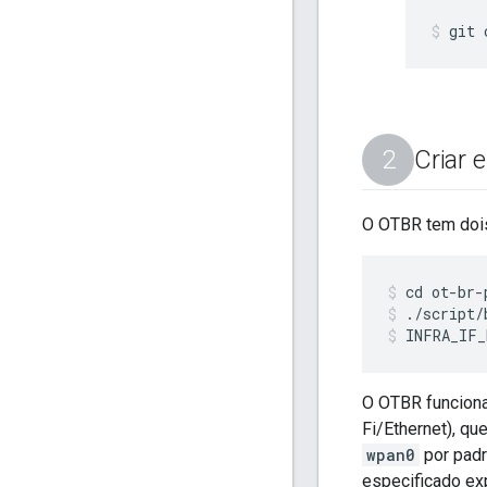
git 
Criar 
O OTBR tem dois 
cd ot-br-
./script/
INFRA_IF_
O OTBR funciona
Fi/Ethernet), q
wpan0
por padr
especificado ex