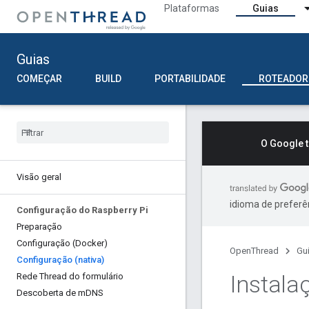
Plataformas
Guias
Guias
COMEÇAR
BUILD
PORTABILIDADE
ROTEADOR
O Google 
Visão geral
idioma de preferê
Configuração do Raspberry Pi
Preparação
Configuração (Docker)
OpenThread
Gu
Configuração (nativa)
Instala
Rede Thread do formulário
Descoberta de m
DNS