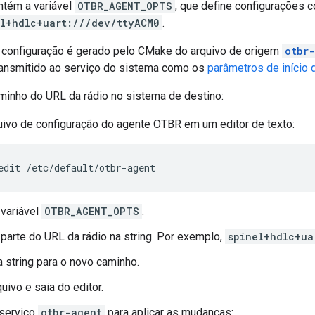
ntém a variável
OTBR_AGENT_OPTS
, que define configurações 
el+hdlc+uart:///dev/ttyACM0
.
 configuração é gerado pelo CMake do arquivo de origem
otbr
transmitido ao serviço do sistema como os
parâmetros de início 
minho do URL da rádio no sistema de destino:
uivo de configuração do agente OTBR em um editor de texto:
edit /etc/default/otbr-agent
 variável
OTBR_AGENT_OPTS
.
 parte do URL da rádio na string. Por exemplo,
spinel+hdlc+ua
string para o novo caminho.
uivo e saia do editor.
 serviço
otbr-agent
para aplicar as mudanças: