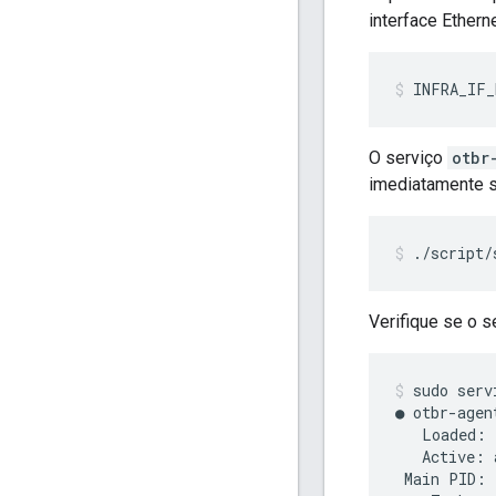
interface Ethern
INFRA_IF_
O serviço
otbr
imediatamente se
./script/
Verifique se o s
sudo serv
● otbr-agen
   Loaded: 
   Active: 
 Main PID: 