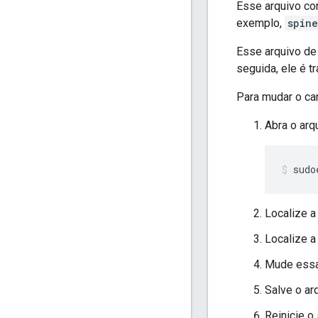
Esse arquivo co
exemplo,
spin
Esse arquivo de
seguida, ele é 
Para mudar o ca
Abra o arq
sudo
Localize a
Localize a
Mude essa 
Salve o arq
Reinicie o