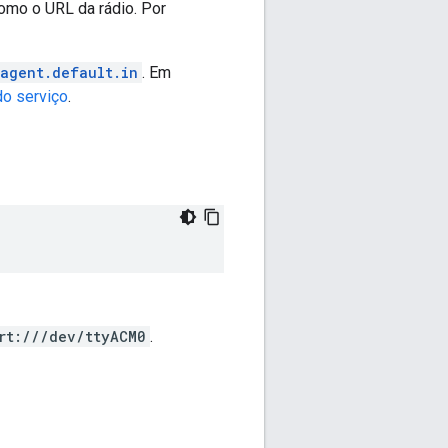
como o URL da rádio. Por
-agent.default.in
. Em
do serviço
.
rt:///dev/ttyACM0
.