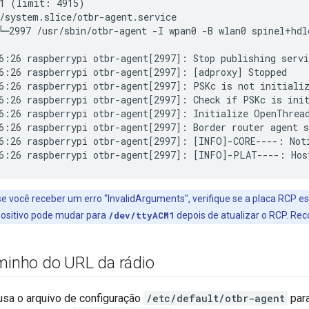
1 (limit: 4915)

/system.slice/otbr-agent.service

└─2997 /usr/sbin/otbr-agent -I wpan0 -B wlan0 spinel+hdl
6:26 raspberrypi otbr-agent[2997]: Stop publishing servi
6:26 raspberrypi otbr-agent[2997]: [adproxy] Stopped

6:26 raspberrypi otbr-agent[2997]: PSKc is not initializ
6:26 raspberrypi otbr-agent[2997]: Check if PSKc is init
6:26 raspberrypi otbr-agent[2997]: Initialize OpenThread
6:26 raspberrypi otbr-agent[2997]: Border router agent s
6:26 raspberrypi otbr-agent[2997]: [INFO]-CORE----: Noti
e você receber um erro "InvalidArguments", verifique se a placa RCP 
positivo pode mudar para
/dev/ttyACM1
depois de atualizar o RCP. Rec
aminho do URL da rádio
sa o arquivo de configuração
/etc/default/otbr-agent
para