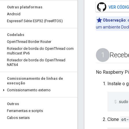
Outras plataformas
VER CÓDI
Android
Observação
:
e
Espressif Série ESP32 (Free
RTOS)
um ambiente Dock
Codelabs
Open
Thread Border Router
Roteador de borda do Open
Thread com
multicast IPv6
Receb
Roteador de borda do Open
Thread
NAT64
No Raspberry Pi
Comissionamento de linhas de
execução
Instale o gi
Comissionamento externo
sudo
Outros
Ferramentas e scripts
Cabos seriais
Clone
ot-