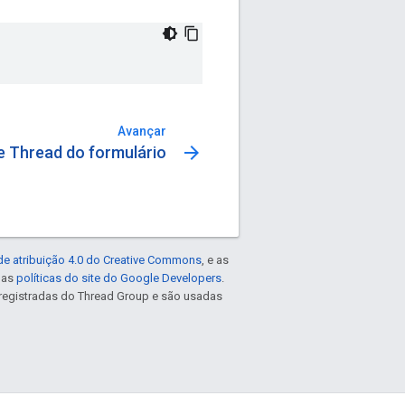
Avançar
arrow_forward
e Thread do formulário
de atribuição 4.0 do Creative Commons
, e as
e as
políticas do site do Google Developers
.
registradas do Thread Group e são usadas