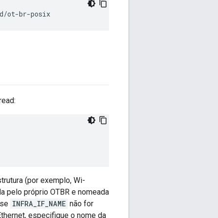
d/ot-br-posix
read:
trutura (por exemplo, Wi-
iada pelo próprio OTBR e nomeada
se
INFRA_IF_NAME
não for
Ethernet, especifique o nome da