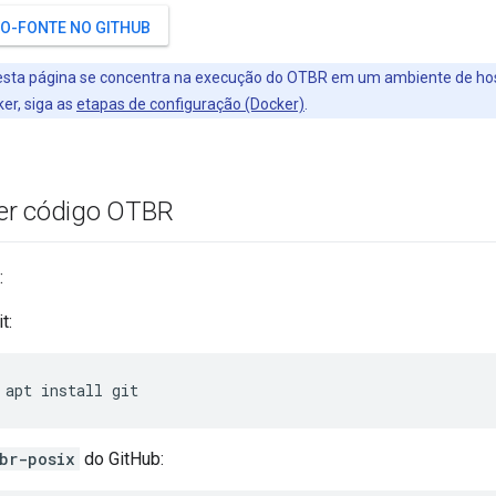
GO-FONTE NO GITHUB
sta página se concentra na execução do OTBR em um ambiente de hos
er, siga as
etapas de configuração (Docker)
.
er código OTBR
:
t:
 apt install git
br-posix
do GitHub: