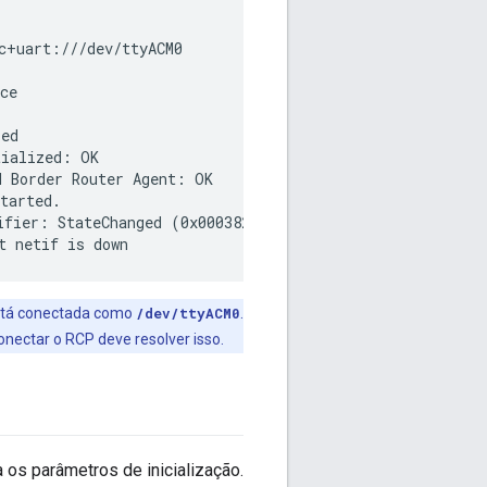
c+uart:///dev/ttyACM0

ce

ed

ialized: OK

 Border Router Agent: OK

tarted.

fier: StateChanged (0x00038200) [NetData PanId NetName 
está conectada como
/dev/ttyACM0
.
onectar o RCP deve resolver isso.
 os parâmetros de inicialização.