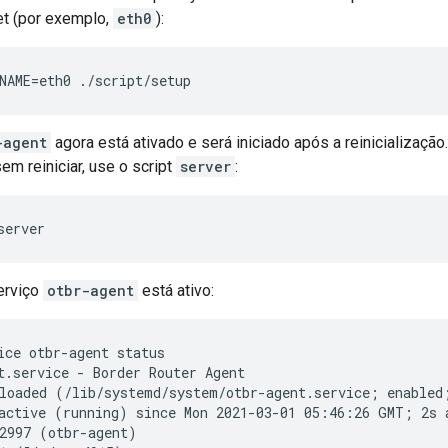
et (por exemplo,
eth0
):
NAME=eth0 ./script/setup
-agent
agora está ativado e será iniciado após a reinicialização.
m reiniciar, use o script
server
:
server
erviço
otbr-agent
está ativo:
ice otbr-agent status
t.service - Border Router Agent

loaded (/lib/systemd/system/otbr-agent.service; enabled;
active (running) since Mon 2021-03-01 05:46:26 GMT; 2s a
2997 (otbr-agent)
