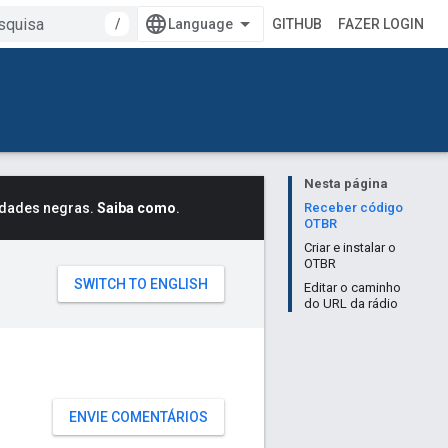
/
GITHUB
FAZER LOGIN
Nesta página
idades negras.
Saiba como
.
Receber código
OTBR
Criar e instalar o
OTBR
Editar o caminho
do URL da rádio
ENVIE COMENTÁRIOS