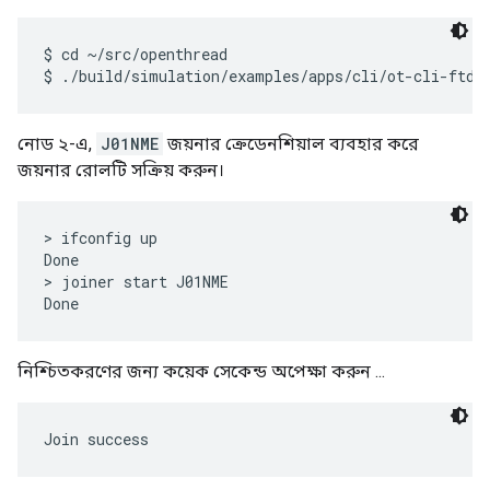
$ cd ~/src/openthread

নোড ২-এ,
J01NME
জয়নার ক্রেডেনশিয়াল ব্যবহার করে
জয়নার রোলটি সক্রিয় করুন।
> ifconfig up

Done

> joiner start J01NME

নিশ্চিতকরণের জন্য কয়েক সেকেন্ড অপেক্ষা করুন ...