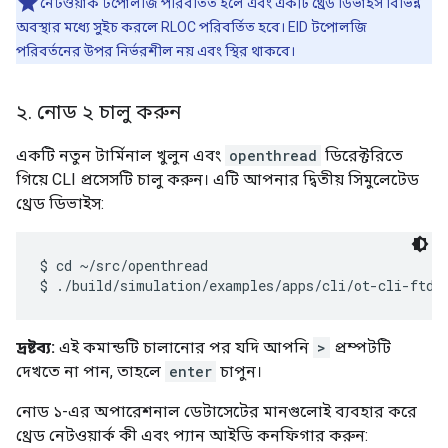
নেটওয়ার্ক টপোলজি পরিবর্তিত হলে এবং একটি থ্রেড ডিভাইস বিভিন্ন
অবস্থার মধ্যে সুইচ করলে RLOC পরিবর্তিত হবে। EID টপোলজি
পরিবর্তনের উপর নির্ভরশীল নয় এবং স্থির থাকবে।
২
.
নোড ২ চালু করুন
একটি নতুন টার্মিনাল খুলুন এবং
openthread
ডিরেক্টরিতে
গিয়ে CLI প্রসেসটি চালু করুন। এটি আপনার দ্বিতীয় সিমুলেটেড
থ্রেড ডিভাইস:
$ cd ~/src/openthread

দ্রষ্টব্য:
এই কমান্ডটি চালানোর পর যদি আপনি
>
প্রম্পটটি
দেখতে না পান, তাহলে
enter
চাপুন।
নোড ১-এর অপারেশনাল ডেটাসেটের মানগুলোই ব্যবহার করে
থ্রেড নেটওয়ার্ক কী এবং প্যান আইডি কনফিগার করুন: