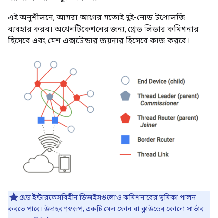
এই অনুশীলনে, আমরা আগের মতোই দুই-নোড টপোলজি
ব্যবহার করব। অথেনটিকেশনের জন্য, থ্রেড লিডার কমিশনার
হিসেবে এবং মেশ এক্সটেন্ডার জয়নার হিসেবে কাজ করবে।
থ্রেড ইন্টারফেসবিহীন ডিভাইসগুলোও কমিশনারের ভূমিকা পালন
করতে পারে। উদাহরণস্বরূপ, একটি সেল ফোন বা ক্লাউডের কোনো সার্ভার