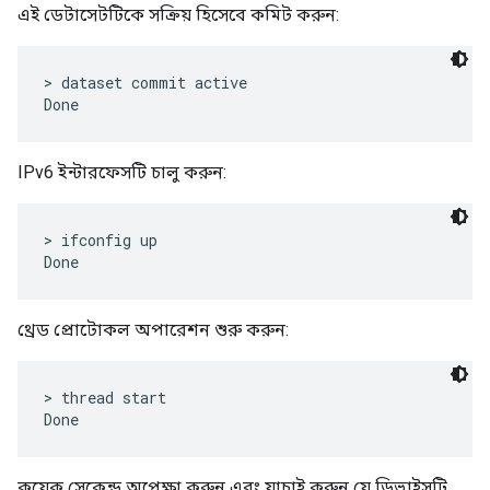
এই ডেটাসেটটিকে সক্রিয় হিসেবে কমিট করুন:
> dataset commit active

IPv6 ইন্টারফেসটি চালু করুন:
> ifconfig up

থ্রেড প্রোটোকল অপারেশন শুরু করুন:
> thread start

কয়েক সেকেন্ড অপেক্ষা করুন এবং যাচাই করুন যে ডিভাইসটি