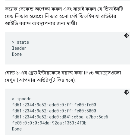
কয়েক সেকেন্ড অপেক্ষা করুন এবং যাচাই করুন যে ডিভাইসটি
থ্রেড লিডার হয়েছে। লিডার হলো সেই ডিভাইস যা রাউটার
আইডি বরাদ্দ ব্যবস্থাপনার জন্য দায়ী।
> state

leader

নোড ১-এর থ্রেড ইন্টারফেসে বরাদ্দ করা IPv6 অ্যাড্রেসগুলো
দেখুন (আপনার আউটপুট ভিন্ন হবে):
> ipaddr

fd61:2344:9a52:ede0:0:ff:fe00:fc00

fd61:2344:9a52:ede0:0:ff:fe00:5000

fd61:2344:9a52:ede0:d041:c5ba:a7bc:5ce6

fe80:0:0:0:94da:92ea:1353:4f3b
