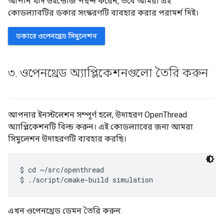
আপনি যদি উইন্ডোজ পছন্দ করেন, তবে আমরা এই
কোডল্যাবটির ডকার সংস্করণটি ব্যবহার করার পরামর্শ দিই।
ডকারে ওপেনথ্রেড সিমুলেশন
৩
.
ওপেনথ্রেড অ্যাপ্লিকেশনগুলো তৈরি করুন
আপনার ইনস্টলেশন সম্পূর্ণ হলে, উদাহরণ OpenThread
অ্যাপ্লিকেশনটি বিল্ড করুন। এই কোডল্যাবের জন্য আমরা
সিমুলেশন উদাহরণটি ব্যবহার করছি।
$ cd ~/src/openthread

এখন ওপেনথ্রেড ডেমন তৈরি করুন: