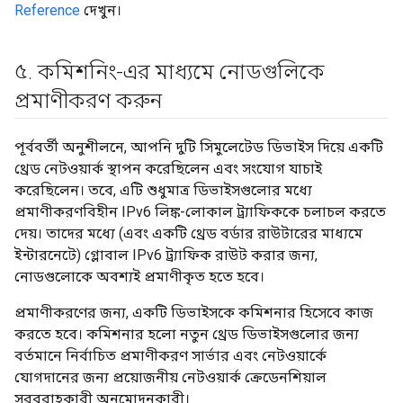
Reference
দেখুন।
৫
.
কমিশনিং-এর মাধ্যমে নোডগুলিকে
প্রমাণীকরণ করুন
পূর্ববর্তী অনুশীলনে, আপনি দুটি সিমুলেটেড ডিভাইস দিয়ে একটি
থ্রেড নেটওয়ার্ক স্থাপন করেছিলেন এবং সংযোগ যাচাই
করেছিলেন। তবে, এটি শুধুমাত্র ডিভাইসগুলোর মধ্যে
প্রমাণীকরণবিহীন IPv6 লিঙ্ক-লোকাল ট্র্যাফিককে চলাচল করতে
দেয়। তাদের মধ্যে (এবং একটি থ্রেড বর্ডার রাউটারের মাধ্যমে
ইন্টারনেটে) গ্লোবাল IPv6 ট্র্যাফিক রাউট করার জন্য,
নোডগুলোকে অবশ্যই প্রমাণীকৃত হতে হবে।
প্রমাণীকরণের জন্য, একটি ডিভাইসকে কমিশনার হিসেবে কাজ
করতে হবে। কমিশনার হলো নতুন থ্রেড ডিভাইসগুলোর জন্য
বর্তমানে নির্বাচিত প্রমাণীকরণ সার্ভার এবং নেটওয়ার্কে
যোগদানের জন্য প্রয়োজনীয় নেটওয়ার্ক ক্রেডেনশিয়াল
সরবরাহকারী অনুমোদনকারী।