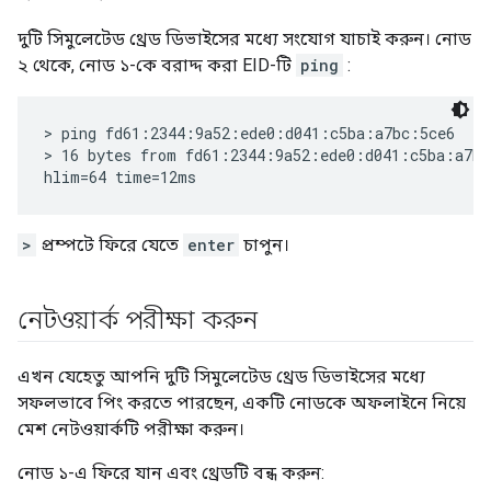
দুটি সিমুলেটেড থ্রেড ডিভাইসের মধ্যে সংযোগ যাচাই করুন। নোড
২ থেকে, নোড ১-কে বরাদ্দ করা EID-টি
ping
:
> ping fd61:2344:9a52:ede0:d041:c5ba:a7bc:5ce6

> 16 bytes from fd61:2344:9a52:ede0:d041:c5ba:a7bc
>
প্রম্পটে ফিরে যেতে
enter
চাপুন।
নেটওয়ার্ক পরীক্ষা করুন
এখন যেহেতু আপনি দুটি সিমুলেটেড থ্রেড ডিভাইসের মধ্যে
সফলভাবে পিং করতে পারছেন, একটি নোডকে অফলাইনে নিয়ে
মেশ নেটওয়ার্কটি পরীক্ষা করুন।
নোড ১-এ ফিরে যান এবং থ্রেডটি বন্ধ করুন: