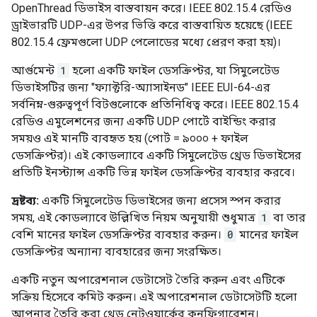
OpenThread ডিভাইস বাস্তবায়ন করে। IEEE 802.15.4 রেডিও
ড্রাইভারটি UDP-এর উপর ভিত্তি করে বাস্তবায়িত হয়েছে (IEEE
802.15.4 ফ্রেমগুলো UDP পেলোডের মধ্যে প্রেরণ করা হয়)।
আর্গুমেন্ট
1
হলো একটি ফাইল ডেসক্রিপ্টর, যা সিমুলেটেড
ডিভাইসটির জন্য "ফ্যাক্টরি-অ্যাসাইনড" IEEE EUI-64-এর
সর্বনিম্ন-গুরুত্বপূর্ণ বিটগুলোকে প্রতিনিধিত্ব করে। IEEE 802.15.4
রেডিও এমুলেশনের জন্য একটি UDP পোর্টে বাইন্ডিং করার
সময়ও এই মানটি ব্যবহৃত হয় (পোর্ট = ৯০০০ + ফাইল
ডেসক্রিপ্টর)। এই কোডল্যাবে একটি সিমুলেটেড থ্রেড ডিভাইসের
প্রতিটি ইনস্ট্যান্স একটি ভিন্ন ফাইল ডেসক্রিপ্টর ব্যবহার করবে।
দ্রষ্টব্য:
একটি সিমুলেটেড ডিভাইসের জন্য প্রসেস স্পন করার
সময়, এই কোডল্যাবে উল্লিখিত নিয়ম অনুযায়ী শুধুমাত্র
1
বা তার
বেশি মানের ফাইল ডেসক্রিপ্টর ব্যবহার করুন।
0
মানের ফাইল
ডেসক্রিপ্টর অন্যান্য ব্যবহারের জন্য সংরক্ষিত।
একটি নতুন অপারেশনাল ডেটাসেট তৈরি করুন এবং এটিকে
সক্রিয় হিসেবে কমিট করুন। এই অপারেশনাল ডেটাসেটটি হলো
আপনার তৈরি করা থ্রেড নেটওয়ার্কের কনফিগারেশন।