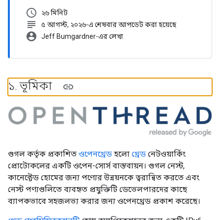
schedule
২৬ মিনিট
subject
৫ আগস্ট, ২০২৬-এ শেষবার আপডেট করা হয়েছে
account_circle
Jeff Bumgardner-এর লেখা
১
.
ভূমিকা
গুগল কর্তৃক প্রকাশিত
ওপেনথ্রেড
হলো
থ্রেড
নেটওয়ার্কিং
প্রোটোকলের একটি ওপেন-সোর্স বাস্তবায়ন। গুগল নেস্ট,
কানেক্টেড হোমের জন্য পণ্যের উন্নয়নকে ত্বরান্বিত করতে এবং
নেস্ট পণ্যগুলিতে ব্যবহৃত প্রযুক্তিটি ডেভেলপারদের কাছে
ব্যাপকভাবে সহজলভ্য করার জন্য ওপেনথ্রেড প্রকাশ করেছে।