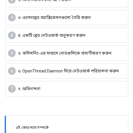
৩. ওপেনথ্রেড অ্যাপ্লিকেশনগুলো তৈরি করুন
৪. একটি থ্রেড নেটওয়ার্ক অনুকরণ করুন
৫. কমিশনিং-এর মাধ্যমে নোডগুলিকে প্রমাণীকরণ করুন
৬. OpenThread Daemon দিয়ে নেটওয়ার্ক পরিচালনা করুন
৭. অভিনন্দন!
এই কোডল্যাব সম্পর্কে