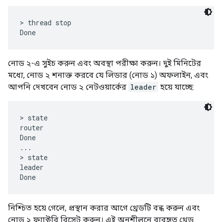
> thread stop

নোড ২-এ সুইচ করুন এবং অবস্থা পরীক্ষা করুন। দুই মিনিটের
মধ্যে, নোড ২ শনাক্ত করবে যে লিডার (নোড ১) অফলাইন, এবং
আপনি দেখবেন নোড ২ নেটওয়ার্কের
leader
হয়ে যাচ্ছে:
> state

router

Done

...

> state

leader

নিশ্চিত হয়ে গেলে, প্রস্থান করার আগে থ্রেডটি বন্ধ করুন এবং
নোড ২ ফ্যাক্টরি রিসেট করুন। এই অনুশীলনে ব্যবহৃত থ্রেড