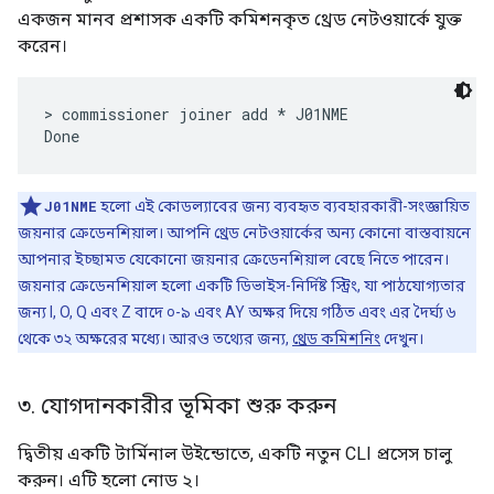
একজন মানব প্রশাসক একটি কমিশনকৃত থ্রেড নেটওয়ার্কে যুক্ত
করেন।
> commissioner joiner add * J01NME

J01NME
হলো এই কোডল্যাবের জন্য ব্যবহৃত ব্যবহারকারী-সংজ্ঞায়িত
জয়নার ক্রেডেনশিয়াল। আপনি থ্রেড নেটওয়ার্কের অন্য কোনো বাস্তবায়নে
আপনার ইচ্ছামত যেকোনো জয়নার ক্রেডেনশিয়াল বেছে নিতে পারেন।
জয়নার ক্রেডেনশিয়াল হলো একটি ডিভাইস-নির্দিষ্ট স্ট্রিং, যা পাঠযোগ্যতার
জন্য I, O, Q এবং Z বাদে ০-৯ এবং AY অক্ষর দিয়ে গঠিত এবং এর দৈর্ঘ্য ৬
থেকে ৩২ অক্ষরের মধ্যে। আরও তথ্যের জন্য,
থ্রেড কমিশনিং
দেখুন।
৩
.
যোগদানকারীর ভূমিকা শুরু করুন
দ্বিতীয় একটি টার্মিনাল উইন্ডোতে, একটি নতুন CLI প্রসেস চালু
করুন। এটি হলো নোড ২।