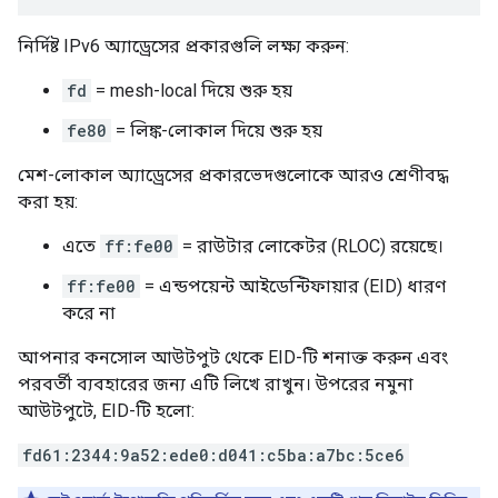
নির্দিষ্ট IPv6 অ্যাড্রেসের প্রকারগুলি লক্ষ্য করুন:
fd
= mesh-local দিয়ে শুরু হয়
fe80
= লিঙ্ক-লোকাল দিয়ে শুরু হয়
মেশ-লোকাল অ্যাড্রেসের প্রকারভেদগুলোকে আরও শ্রেণীবদ্ধ
করা হয়:
এতে
ff:fe00
= রাউটার লোকেটর (RLOC) রয়েছে।
ff:fe00
= এন্ডপয়েন্ট আইডেন্টিফায়ার (EID) ধারণ
করে না
আপনার কনসোল আউটপুট থেকে EID-টি শনাক্ত করুন এবং
পরবর্তী ব্যবহারের জন্য এটি লিখে রাখুন। উপরের নমুনা
আউটপুটে, EID-টি হলো:
fd61:2344:9a52:ede0:d041:c5ba:a7bc:5ce6