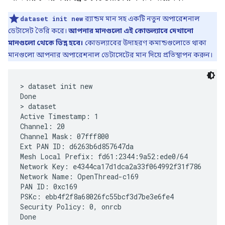
dataset init new
র‍্যান্ডম মান সহ একটি নতুন অপারেশনাল
ডেটাসেট তৈরি করে।
আপনার মানগুলো এই কোডল্যাবে দেখানো
মানগুলো থেকে ভিন্ন হবে।
কোডল্যাবের উদাহরণ কমান্ডগুলোতে থাকা
মানগুলো আপনার অপারেশনাল ডেটাসেটের মান দিয়ে প্রতিস্থাপন করুন।
> dataset init new

Done

> dataset

Active Timestamp: 1

Channel: 20

Channel Mask: 07fff800

Ext PAN ID: d6263b6d857647da

Mesh Local Prefix: fd61:2344:9a52:ede0/64

Network Key: e4344ca17d1dca2a33f064992f31f786

Network Name: OpenThread-c169

PAN ID: 0xc169

PSKc: ebb4f2f8a68026fc55bcf3d7be3e6fe4

Security Policy: 0, onrcb
