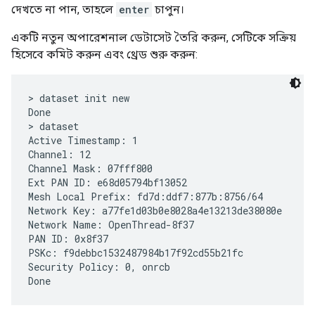
দেখতে না পান, তাহলে
enter
চাপুন।
একটি নতুন অপারেশনাল ডেটাসেট তৈরি করুন, সেটিকে সক্রিয়
হিসেবে কমিট করুন এবং থ্রেড শুরু করুন:
> dataset init new

Done

> dataset

Active Timestamp: 1

Channel: 12

Channel Mask: 07fff800

Ext PAN ID: e68d05794bf13052

Mesh Local Prefix: fd7d:ddf7:877b:8756/64

Network Key: a77fe1d03b0e8028a4e13213de38080e

Network Name: OpenThread-8f37

PAN ID: 0x8f37

PSKc: f9debbc1532487984b17f92cd55b21fc

Security Policy: 0, onrcb
