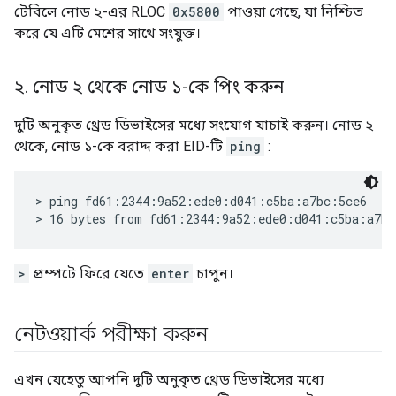
করে যে এটি মেশের সাথে সংযুক্ত।
২
.
নোড ২ থেকে নোড ১-কে পিং করুন
দুটি অনুকৃত থ্রেড ডিভাইসের মধ্যে সংযোগ যাচাই করুন। নোড ২
থেকে, নোড ১-কে বরাদ্দ করা EID-টি
ping
:
> ping fd61:2344:9a52:ede0:d041:c5ba:a7bc:5ce6

>
প্রম্পটে ফিরে যেতে
enter
চাপুন।
নেটওয়ার্ক পরীক্ষা করুন
এখন যেহেতু আপনি দুটি অনুকৃত থ্রেড ডিভাইসের মধ্যে
সফলভাবে পিং করতে পারছেন, একটি নোড অফলাইন করে মেশ