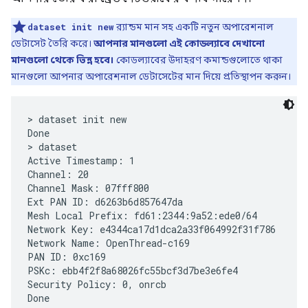
dataset init new
র‍্যান্ডম মান সহ একটি নতুন অপারেশনাল
ডেটাসেট তৈরি করে।
আপনার মানগুলো এই কোডল্যাবে দেখানো
মানগুলো থেকে ভিন্ন হবে।
কোডল্যাবের উদাহরণ কমান্ডগুলোতে থাকা
মানগুলো আপনার অপারেশনাল ডেটাসেটের মান দিয়ে প্রতিস্থাপন করুন।
> dataset init new

Done

> dataset

Active Timestamp: 1

Channel: 20

Channel Mask: 07fff800

Ext PAN ID: d6263b6d857647da

Mesh Local Prefix: fd61:2344:9a52:ede0/64

Network Key: e4344ca17d1dca2a33f064992f31f786

Network Name: OpenThread-c169

PAN ID: 0xc169

PSKc: ebb4f2f8a68026fc55bcf3d7be3e6fe4

Security Policy: 0, onrcb
