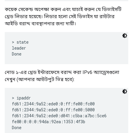
কয়েক সেকেন্ড অপেক্ষা করুন এবং যাচাই করুন যে ডিভাইসটি
থ্রেড লিডার হয়েছে। লিডার হলো সেই ডিভাইস যা রাউটার
আইডি বরাদ্দ ব্যবস্থাপনার জন্য দায়ী।
> state

leader

নোড ১-এর থ্রেড ইন্টারফেসে বরাদ্দ করা IPv6 অ্যাড্রেসগুলো
দেখুন (আপনার আউটপুট ভিন্ন হবে):
> ipaddr

fd61:2344:9a52:ede0:0:ff:fe00:fc00

fd61:2344:9a52:ede0:0:ff:fe00:5000

fd61:2344:9a52:ede0:d041:c5ba:a7bc:5ce6

fe80:0:0:0:94da:92ea:1353:4f3b
