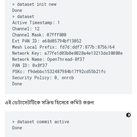
Done

> dataset

Active Timestamp: 1

Channel: 12

Channel Mask: 07fff800

Ext PAN ID: e68d05794bf13052

Mesh Local Prefix: fd7d:ddf7:877b:8756/64

Network Key: a77fe1d03b0e8028a4e13213de38080e

Network Name: OpenThread-8f37

PAN ID: 0x8f37

PSKc: f9debbc1532487984b17f92cd55b21fc

Security Policy: 0, onrcb

এই ডেটাসেটটিকে সক্রিয় হিসেবে কমিট করুন:
> dataset commit active
