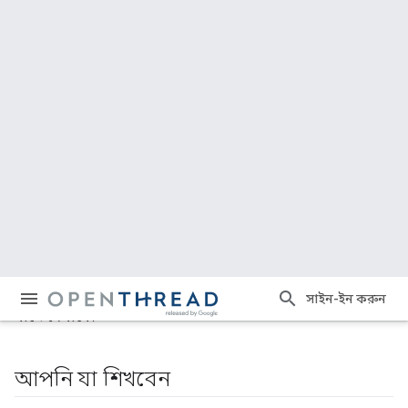
প্রোটোকলের একটি ওপেন-সোর্স বাস্তবায়ন। গুগল নেস্ট,
কানেক্টেড হোমের জন্য পণ্যের উন্নয়নকে ত্বরান্বিত করতে এবং
নেস্ট পণ্যগুলিতে ব্যবহৃত প্রযুক্তিটি ডেভেলপারদের কাছে
ব্যাপকভাবে সহজলভ্য করার জন্য ওপেনথ্রেড প্রকাশ করেছে।
থ্রেড স্পেসিফিকেশনটি
হোম অ্যাপ্লিকেশনের জন্য একটি IPv6-
ভিত্তিক নির্ভরযোগ্য, সুরক্ষিত এবং স্বল্প-শক্তিসম্পন্ন ওয়্যারলেস
ডিভাইস-টু-ডিভাইস কমিউনিকেশন প্রোটোকল সংজ্ঞায়িত করে।
ওপেনথ্রেড IPv6, 6LoWPAN, MAC সিকিউরিটিসহ IEEE
802.15.4, মেশ লিঙ্ক এস্টাবলিশমেন্ট এবং মেশ রাউটিং সহ সমস্ত
থ্রেড নেটওয়ার্কিং লেয়ার বাস্তবায়ন করে।
এই কোডল্যাবটি আপনাকে ডকার ব্যবহার করে এমুলেটেড
ডিভাইসে একটি থ্রেড নেটওয়ার্ক সিমুলেট করার পদ্ধতি ধাপে
ধাপে দেখাবে।
আপনি যা শিখবেন
ওপেনথ্রেড বিল্ড টুলচেইন কীভাবে সেট আপ করবেন