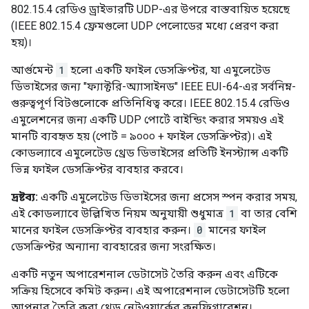
(IEEE 802.15.4 ফ্রেমগুলো UDP পেলোডের মধ্যে প্রেরণ করা
হয়)।
আর্গুমেন্ট
1
হলো একটি ফাইল ডেসক্রিপ্টর, যা এমুলেটেড
ডিভাইসের জন্য "ফ্যাক্টরি-অ্যাসাইনড" IEEE EUI-64-এর সর্বনিম্ন-
গুরুত্বপূর্ণ বিটগুলোকে প্রতিনিধিত্ব করে। IEEE 802.15.4 রেডিও
এমুলেশনের জন্য একটি UDP পোর্টে বাইন্ডিং করার সময়ও এই
মানটি ব্যবহৃত হয় (পোর্ট = ৯০০০ + ফাইল ডেসক্রিপ্টর)। এই
কোডল্যাবে এমুলেটেড থ্রেড ডিভাইসের প্রতিটি ইনস্ট্যান্স একটি
ভিন্ন ফাইল ডেসক্রিপ্টর ব্যবহার করবে।
দ্রষ্টব্য:
একটি এমুলেটেড ডিভাইসের জন্য প্রসেস স্পন করার সময়,
এই কোডল্যাবে উল্লিখিত নিয়ম অনুযায়ী শুধুমাত্র
1
বা তার বেশি
মানের ফাইল ডেসক্রিপ্টর ব্যবহার করুন।
0
মানের ফাইল
ডেসক্রিপ্টর অন্যান্য ব্যবহারের জন্য সংরক্ষিত।
একটি নতুন অপারেশনাল ডেটাসেট তৈরি করুন এবং এটিকে
সক্রিয় হিসেবে কমিট করুন। এই অপারেশনাল ডেটাসেটটি হলো
আপনার তৈরি করা থ্রেড নেটওয়ার্কের কনফিগারেশন।