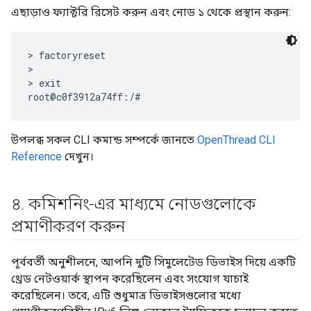
> factoryreset

>

> exit

উপলব্ধ সকল CLI কমান্ড সম্পর্কে জানতে
OpenThread CLI
Reference
দেখুন।
৪
.
কমিশনিং-এর মাধ্যমে নোডগুলোকে
প্রমাণীকরণ করুন
পূর্ববর্তী অনুশীলনে, আপনি দুটি সিমুলেটেড ডিভাইস দিয়ে একটি
থ্রেড নেটওয়ার্ক স্থাপন করেছিলেন এবং সংযোগ যাচাই
করেছিলেন। তবে, এটি শুধুমাত্র ডিভাইসগুলোর মধ্যে
প্রমাণীকরণবিহীন IPv6 লিঙ্ক-লোকাল ট্র্যাফিককে চলাচল করতে