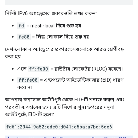
নির্দিষ্ট IPv6 অ্যাড্রেসের প্রকারগুলি লক্ষ্য করুন:
fd
= mesh-local দিয়ে শুরু হয়
fe80
= লিঙ্ক-লোকাল দিয়ে শুরু হয়
মেশ-লোকাল অ্যাড্রেসের প্রকারভেদগুলোকে আরও শ্রেণীবদ্ধ
করা হয়:
এতে
ff:fe00
= রাউটার লোকেটর (RLOC) রয়েছে।
ff:fe00
= এন্ডপয়েন্ট আইডেন্টিফায়ার (EID) ধারণ
করে না
আপনার কনসোল আউটপুট থেকে EID-টি শনাক্ত করুন এবং
পরবর্তী ব্যবহারের জন্য এটি লিখে রাখুন। উপরের নমুনা
আউটপুটে, EID-টি হলো:
fd61:2344:9a52:ede0:d041:c5ba:a7bc:5ce6
নেটওয়ার্ক টপোলজি পরিবর্তিত হলে এবং একটি থ্রেড ডিভাইস বিভিন্ন