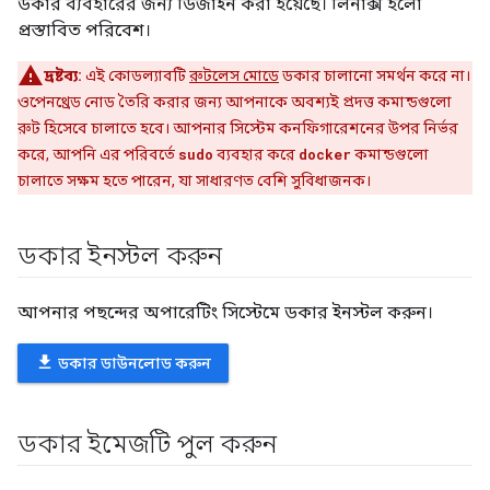
প্রস্তাবিত পরিবেশ।
দ্রষ্টব্য:
এই কোডল্যাবটি
রুটলেস মোডে
ডকার চালানো সমর্থন করে না।
ওপেনথ্রেড নোড তৈরি করার জন্য আপনাকে অবশ্যই প্রদত্ত কমান্ডগুলো
রুট হিসেবে চালাতে হবে। আপনার সিস্টেম কনফিগারেশনের উপর নির্ভর
করে, আপনি এর পরিবর্তে
sudo
ব্যবহার করে
docker
কমান্ডগুলো
চালাতে সক্ষম হতে পারেন, যা সাধারণত বেশি সুবিধাজনক।
ডকার ইনস্টল করুন
আপনার পছন্দের অপারেটিং সিস্টেমে ডকার ইনস্টল করুন।
file_download
ডকার ডাউনলোড করুন
ডকার ইমেজটি পুল করুন
ডকার ইনস্টল হয়ে গেলে, একটি টার্মিনাল উইন্ডো খুলুন এবং