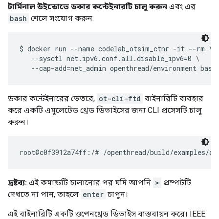
bash
শেলে সংযোগ করুন:
$ docker run --name codelab_otsim_ctnr -it --rm \

   --sysctl net.ipv6.conf.all.disable_ipv6=0 \

ডকার কন্টেইনারের ভেতরে,
ot-cli-ftd
বাইনারিটি ব্যবহার
করে একটি এমুলেটেড থ্রেড ডিভাইসের জন্য CLI প্রসেসটি চালু
করুন।
দ্রষ্টব্য:
এই কমান্ডটি চালানোর পর যদি আপনি
>
প্রম্পটটি
দেখতে না পান, তাহলে
enter
চাপুন।
এই বাইনারিটি একটি ওপেনথ্রেড ডিভাইস বাস্তবায়ন করে। IEEE
802.15.4 রেডিও ড্রাইভারটি UDP-এর উপরে বাস্তবায়িত হয়েছে