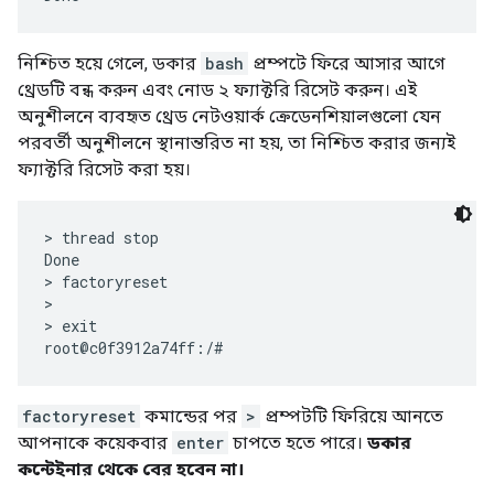
নিশ্চিত হয়ে গেলে, ডকার
bash
প্রম্পটে ফিরে আসার আগে
থ্রেডটি বন্ধ করুন এবং নোড ২ ফ্যাক্টরি রিসেট করুন। এই
অনুশীলনে ব্যবহৃত থ্রেড নেটওয়ার্ক ক্রেডেনশিয়ালগুলো যেন
পরবর্তী অনুশীলনে স্থানান্তরিত না হয়, তা নিশ্চিত করার জন্যই
ফ্যাক্টরি রিসেট করা হয়।
> thread stop

Done

> factoryreset

>

> exit

factoryreset
কমান্ডের পর
>
প্রম্পটটি ফিরিয়ে আনতে
আপনাকে কয়েকবার
enter
চাপতে হতে পারে।
ডকার
কন্টেইনার থেকে বের হবেন না।
এছাড়াও ফ্যাক্টরি রিসেট করুন এবং নোড ১ থেকে প্রস্থান করুন: