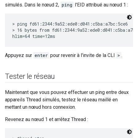
simulés. Dans le nœud 2,
ping
l'EID attribué au nœud 1 :
> ping fd61:2344:9a52:ede0:d041:c5ba:a7bc:5ce6

> 16 bytes from fd61:2344:9a52:ede0:d041:c5ba:a7bc
Appuyez sur
enter
pour revenir à l'invite de la CLI
>
.
Tester le réseau
Maintenant que vous pouvez effectuer un ping entre deux
appareils Thread simulés, testez le réseau maillé en
mettant un nœud hors connexion.
Revenez au nœud 1 et arrêtez Thread :