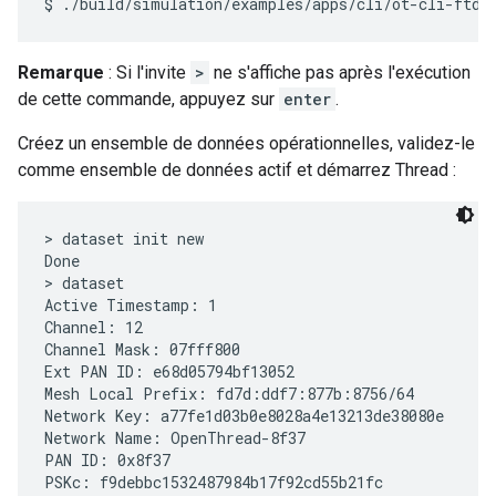
Remarque
: Si l'invite
>
ne s'affiche pas après l'exécution
de cette commande, appuyez sur
enter
.
Créez un ensemble de données opérationnelles, validez-le
comme ensemble de données actif et démarrez Thread :
> dataset init new

Done

> dataset

Active Timestamp: 1

Channel: 12

Channel Mask: 07fff800

Ext PAN ID: e68d05794bf13052

Mesh Local Prefix: fd7d:ddf7:877b:8756/64

Network Key: a77fe1d03b0e8028a4e13213de38080e

Network Name: OpenThread-8f37

PAN ID: 0x8f37

PSKc: f9debbc1532487984b17f92cd55b21fc
