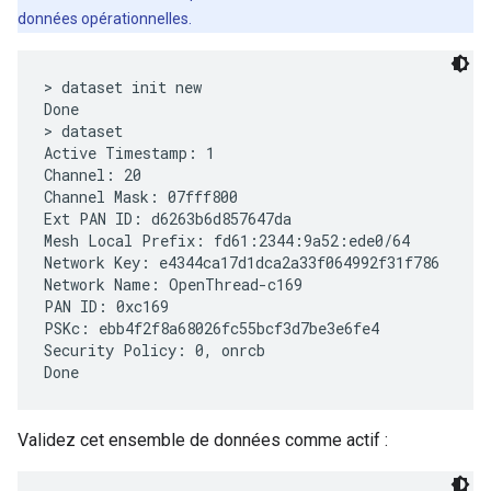
données opérationnelles.
> dataset init new

Done

> dataset

Active Timestamp: 1

Channel: 20

Channel Mask: 07fff800

Ext PAN ID: d6263b6d857647da

Mesh Local Prefix: fd61:2344:9a52:ede0/64

Network Key: e4344ca17d1dca2a33f064992f31f786

Network Name: OpenThread-c169

PAN ID: 0xc169

PSKc: ebb4f2f8a68026fc55bcf3d7be3e6fe4

Security Policy: 0, onrcb

Validez cet ensemble de données comme actif :