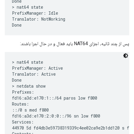
Done

> nat64 state

PrefixManager: Idle

Translator: NotWorking

پس از چند ثانیه، اجزای NAT64 باید فعال و در حال اجرا باشند:
> nat64 state

PrefixManager: Active

Translator: Active

Done

> netdata show

Prefixes:

fd16:a3d:e170:1::/64 paros low f800

Routes:

::/0 s med f800

fd16:a3d:e170:2:0:0::/96 sn low f800

Services:

44970 5d fd4db3e59738319339c4ee02ca9e2b1dd120 s f80
Contexts:
