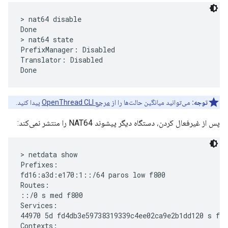
> nat64 disable

Done

> nat64 state

PrefixManager: Disabled

Translator: Disabled

توجه:
می‌توانید میانگین حالت‌ها را از
مرجع OpenThread CLI
پیدا کنید.
پس از غیرفعال کردن، دستگاه دیگر پیشوند NAT64 را منتشر نمی‌کند:
> netdata show

Prefixes:

fd16:a3d:e170:1::/64 paros low f800

Routes:

::/0 s med f800

Services:

44970 5d fd4db3e59738319339c4ee02ca9e2b1dd120 s f80
Contexts:
