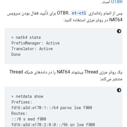
OTBR
است.
پس از اتمام راه‌اندازی OTBR،
ot-ctl
برای تأیید فعال بودن سرویس
NAT64 در روتر مرزی استفاده کنید:
> nat64 state

PrefixManager: Active

Translator: Active

یک روتر مرزی Thread پیشوند NAT64 را در داده‌های شبکه Thread
منتشر می‌کند:
> netdata show

Prefixes:

fd16:a3d:e170:1::/64 paros low f800

Routes:

::/0 s med f800

fd16:a3d:e170:2:0:0::/96 sn low f800
