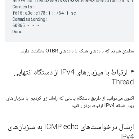
44970 5d fd4db3e59738319339c4ee02ca9e2b1dd120 s f80
Contexts:

fd16:a3d:e170:1::/64 1 sc

Commissioning:

60365 - - -

مطمئن شوید که داده‌های شبکه با داده‌های OTBR مطابقت دارند.
۴
.
ارتباط با میزبان‌های IPv4 از دستگاه انتهایی
Thread
اکنون می‌توانید از طریق دستگاه پایانی که راه‌اندازی کردیم، با میزبان‌های
روی شبکه IPv4 ارتباط برقرار کنید.
ارسال درخواست‌های ICMP echo به میزبان‌های
IPv4