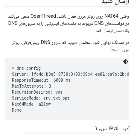
ارسال کنید
وقتی NAT64 روی روتر مرزی فعال باشد، OpenThread سعی می‌کند
درخواست‌های DNS مربوط به دامنه‌های اینترنتی را به سرورهای DNS
بالادستی ارسال کند.
در دستگاه نهایی خود، مطمئن شوید که سرور DNS پیش‌فرض، روتر
مرزی است:
> dns config

Server: [fd4d:b3e5:9738:3193:39c4:ee02:ca9e:2b1d]:
ResponseTimeout: 6000 ms

MaxTxAttempts: 3

RecursionDesired: yes

ServiceMode: srv_txt_opt

Nat64Mode: allow

آدرس IPv6 سرور (