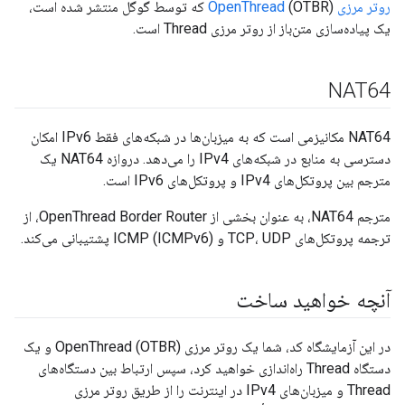
روتر مرزی OpenThread
(OTBR) که توسط گوگل منتشر شده است،
یک پیاده‌سازی متن‌باز از روتر مرزی Thread است.
NAT64
NAT64 مکانیزمی است که به میزبان‌ها در شبکه‌های فقط IPv6 امکان
دسترسی به منابع در شبکه‌های IPv4 را می‌دهد. دروازه NAT64 یک
مترجم بین پروتکل‌های IPv4 و پروتکل‌های IPv6 است.
مترجم NAT64، به عنوان بخشی از OpenThread Border Router، از
ترجمه پروتکل‌های TCP، UDP و ICMP (ICMPv6) پشتیبانی می‌کند.
آنچه خواهید ساخت
در این آزمایشگاه کد، شما یک روتر مرزی OpenThread (OTBR) و یک
دستگاه Thread راه‌اندازی خواهید کرد، سپس ارتباط بین دستگاه‌های
Thread و میزبان‌های IPv4 در اینترنت را از طریق روتر مرزی