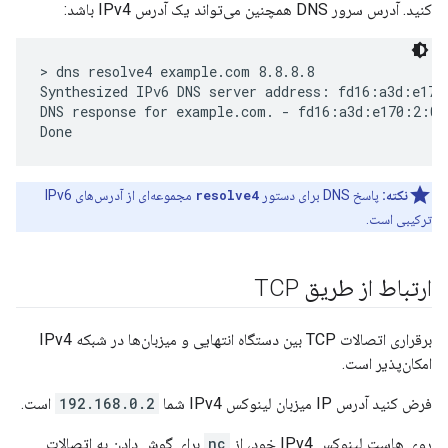
کنید. آدرس سرور DNS همچنین می‌تواند یک آدرس IPv4 باشد:
> dns resolve4 example.com 8.8.8.8

Synthesized IPv6 DNS server address: fd16:a3d:e170
DNS response for example.com. - fd16:a3d:e170:2:0
نکته:
پاسخ DNS برای دستور
resolve4
مجموعه‌ای از آدرس‌های IPv6
ترکیبی است.
ارتباط از طریق TCP
برقراری اتصالات TCP بین دستگاه انتهایی و میزبان‌ها در شبکه IPv4
امکان‌پذیر است.
فرض کنید آدرس IP میزبان لینوکس IPv4 شما
192.168.0.2
است.
روی هاست لینوکس IPv4 خود، از
nc
برای گوش دادن به اتصالات