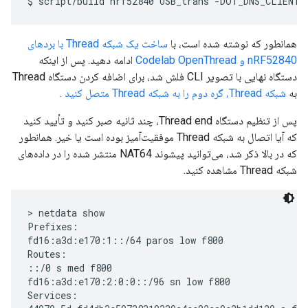
همانطور که نوشته شده است، با
ساخت یک شبکه Thread با بردهای
nRF52840 و Codelab OpenThread
ادامه دهید. پس از اینکه
دستگاه نهایی با تصویر CLI فلش شد، برای اضافه کردن دستگاه Thread
به
شبکه Thread، گره دوم را به شبکه Thread متصل کنید
.
پس از تنظیم دستگاه Thread end، چند ثانیه صبر کنید و تأیید کنید
که آیا اتصال به شبکه Thread موفقیت‌آمیز بوده است یا خیر. همانطور
که در بالا ذکر شد، می‌توانید پیشوند NAT64 منتشر شده را در داده‌های
شبکه Thread مشاهده کنید.
> netdata show

Prefixes:

fd16:a3d:e170:1::/64 paros low f800

Routes:

::/0 s med f800

fd16:a3d:e170:2:0:0::/96 sn low f800

Services:
