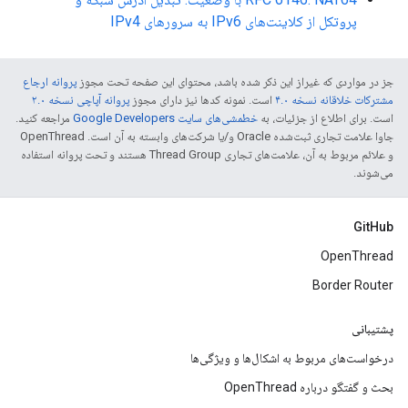
پروتکل از کلاینت‌های IPv6 به سرورهای IPv4
جز در مواردی که غیراز این ذکر شده باشد، محتوای این صفحه تحت مجوز
پروانه ارجاع
مشترکات خلاقانه نسخه ۴.۰
است. نمونه کدها نیز دارای مجوز
پروانه آپاچی نسخه ۲.۰
است. برای اطلاع از جزئیات، به
خطمشی‌های سایت Google Developers‏
مراجعه کنید.
جاوا علامت تجاری ثبت‌شده Oracle و/یا شرکت‌های وابسته به آن است. ‫OpenThread
و علائم مربوط به آن، علامت‌های تجاری Thread Group هستند و تحت پروانه استفاده
می‌شوند.
GitHub
OpenThread
Border Router
پشتیبانی
درخواست‌های مربوط به اشکال‌ها و ویژگی‌ها
بحث و گفتگو درباره OpenThread