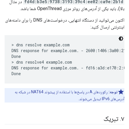
fd4d:b3e5:9738:3193:39c4:ee02:ca9e:2b1d
در مثال
بالا)، باید یکی از آدرس‌های روتر مرزی OpenThread شما باشد.
اکنون می‌توانید از دستگاه انتهایی، درخواست‌های DNS را برای دامنه‌های
اینترنتی ارسال کنید:
> dns resolve example.com

DNS response for example.com. - 2600:1406:3a00:21
Done

> dns resolve4 example.com

DNS response for example.com. - fd16:a3d:e170:2:0
توجه:
رکوردهای A در پاسخ‌ها با استفاده از پیشوند NAT64 در شبکه به
آدرس‌های IPv6 تبدیل می‌شوند.
۷
.
تبریک