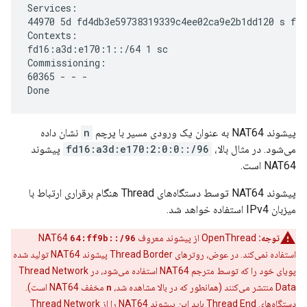
Services:

44970 5d fd4db3e59738319339c4ee02ca9e2b1dd120 s f80
Contexts:

fd16:a3d:e170:1::/64 1 sc

Commissioning:

60365 - - -

پیشوند NAT64 به عنوان یک ورودی مسیر با پرچم
n
نشان داده
می‌شود. در مثال بالا،
fd16:a3d:e170:2:0:0::/96
پیشوند
NAT64 است.
پیشوند NAT64 توسط دستگاه‌های Thread هنگام برقراری ارتباط با
میزبان IPv4 استفاده خواهد شد.
توجه:
OpenThread از پیشوند معروف NAT64
64:ff9b::/96
استفاده نمی‌کند. در عوض، روترهای Thread Border پیشوند NAT64 تولید شده
پویای خود را که توسط مترجم NAT64 استفاده می‌شود، در Thread Network
Data منتشر می‌کنند (همانطور که در بالا مشاهده شد،
n
​​مخفف NAT64 است).
دستگاه‌های Thread End باید این پیشوند NAT64 را از Thread Network