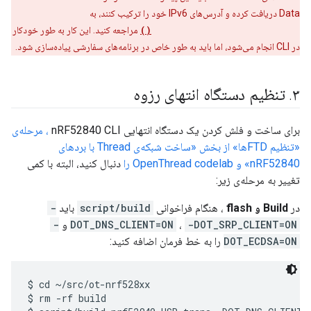
Data دریافت کرده و آدرس‌های IPv6 خود را ترکیب کنند، به
otNat64SynthesizeIp6Address()
مراجعه کنید. این کار به طور خودکار
در CLI انجام می‌شود، اما باید به طور خاص در برنامه‌های سفارشی پیاده‌سازی شود.
۳
.
تنظیم دستگاه انتهای رزوه
برای ساخت و فلش کردن یک دستگاه انتهایی nRF52840 CLI
، مرحله‌ی
«تنظیم FTDها» از بخش «ساخت شبکه‌ی Thread با بردهای
nRF52840» و OpenThread codelab را
دنبال کنید، البته با کمی
تغییر به مرحله‌ی زیر:
در
Build و flash
، هنگام فراخوانی
script/build
باید
-
-DOT_SRP_CLIENT=ON
،
DOT_DNS_CLIENT=ON
و
-
DOT_ECDSA=ON
را به خط فرمان اضافه کنید:
$ cd ~/src/ot-nrf528xx

$ rm -rf build
