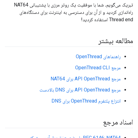
تبریک می‌گویم، شما با موفقیت یک روتر مرزی با پشتیبانی NAT64
راه‌اندازی کردید و از آن برای دسترسی به اینترنت برای دستگاه‌های
Thread end استفاده کردید!
مطالعه بیشتر
راهنماهای OpenThread
مرجع OpenThread CLI
مرجع API OpenThread برای NAT64
مرجع API OpenThread برای DNS بالادست
انتزاع پلتفرم OpenThread برای DNS
اسناد مرجع
RFC 6146: NAT64 با وضعیت: تبدیل آدرس شبکه و