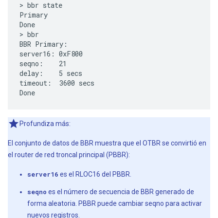
> bbr state

Primary

Done

> bbr

BBR Primary:

server16: 0xF800

seqno:    21

delay:    5 secs

timeout:  3600 secs

Profundiza más:
El conjunto de datos de BBR muestra que el OTBR se convirtió en
el router de red troncal principal (PBBR):
server16
es el RLOC16 del PBBR.
seqno
es el número de secuencia de BBR generado de
forma aleatoria. PBBR puede cambiar seqno para activar
nuevos registros.