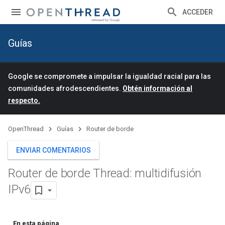
ACCEDER
Guías
Google se compromete a impulsar la igualdad racial para las
comunidades afrodescendientes.
Obtén información al
respecto.
OpenThread
Guías
Router de borde
ENVIAR COMENTARIOS
Router de borde Thread: multidifusión
IPv6
En esta página