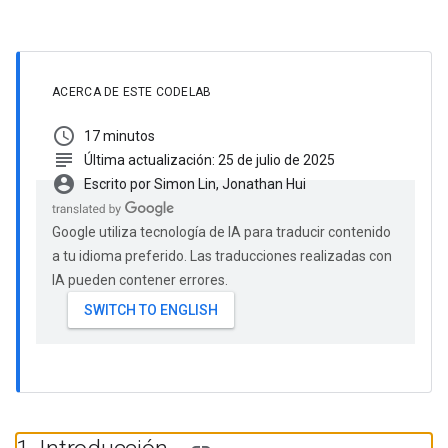
ACERCA DE ESTE CODELAB
schedule
17 minutos
subject
Última actualización: 25 de julio de 2025
account_circle
Escrito por Simon Lin, Jonathan Hui
Google utiliza tecnología de IA para traducir contenido
a tu idioma preferido. Las traducciones realizadas con
IA pueden contener errores.