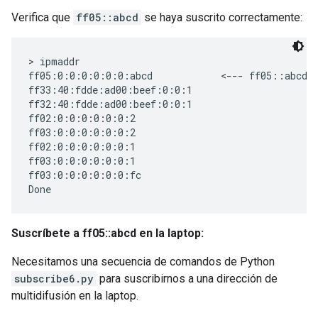
Verifica que
ff05::abcd
se haya suscrito correctamente:
> ipmaddr

ff05:0:0:0:0:0:0:abcd            <--- ff05::abcd s
ff33:40:fdde:ad00:beef:0:0:1

ff32:40:fdde:ad00:beef:0:0:1

ff02:0:0:0:0:0:0:2

ff03:0:0:0:0:0:0:2

ff02:0:0:0:0:0:0:1

ff03:0:0:0:0:0:0:1

ff03:0:0:0:0:0:0:fc

Suscríbete a ff05::abcd en la laptop:
Necesitamos una secuencia de comandos de Python
subscribe6.py
para suscribirnos a una dirección de
multidifusión en la laptop.