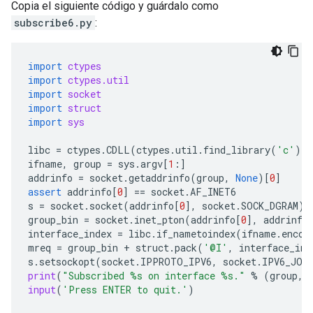
Copia el siguiente código y guárdalo como
subscribe6.py
:
import
ctypes
import
ctypes.util
import
socket
import
struct
import
sys
libc
=
ctypes
.
CDLL
(
ctypes
.
util
.
find_library
(
'c'
))
ifname
,
group
=
sys
.
argv
[
1
:]
addrinfo
=
socket
.
getaddrinfo
(
group
,
None
)[
0
]
assert
addrinfo
[
0
]
==
socket
.
AF_INET6
s
=
socket
.
socket
(
addrinfo
[
0
],
socket
.
SOCK_DGRAM
)
group_bin
=
socket
.
inet_pton
(
addrinfo
[
0
],
addrinfo
interface_index
=
libc
.
if_nametoindex
(
ifname
.
encod
mreq
=
group_bin
+
struct
.
pack
(
'@I'
,
interface_ind
s
.
setsockopt
(
socket
.
IPPROTO_IPV6
,
socket
.
IPV6_JOI
print
(
"Subscribed 
%s
 on interface 
%s
."
%
(
group
,
input
(
'Press ENTER to quit.'
)