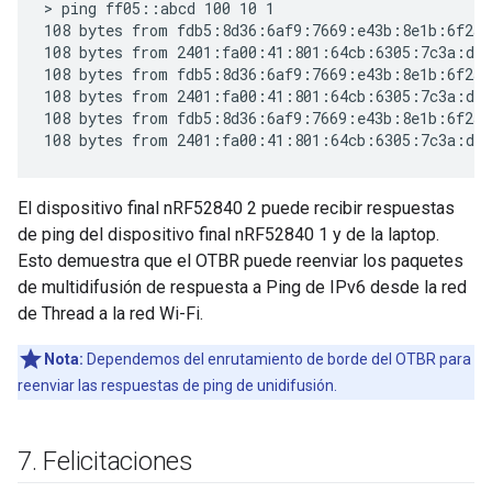
> ping ff05::abcd 100 10 1

108 bytes from fdb5:8d36:6af9:7669:e43b:8e1b:6f2a:
108 bytes from 2401:fa00:41:801:64cb:6305:7c3a:d70
108 bytes from fdb5:8d36:6af9:7669:e43b:8e1b:6f2a:
108 bytes from 2401:fa00:41:801:64cb:6305:7c3a:d70
108 bytes from fdb5:8d36:6af9:7669:e43b:8e1b:6f2a:
El dispositivo final nRF52840 2 puede recibir respuestas
de ping del dispositivo final nRF52840 1 y de la laptop.
Esto demuestra que el OTBR puede reenviar los paquetes
de multidifusión de respuesta a Ping de IPv6 desde la red
de Thread a la red Wi-Fi.
Nota:
Dependemos del enrutamiento de borde del OTBR para
reenviar las respuestas de ping de unidifusión.
7
.
Felicitaciones