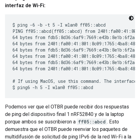
interfaz de Wi-Fi:
$ ping -6 -b -t 5 -I wlan0 ff05::abcd

PING ff05::abcd(ff05::abcd) from 2401:fa00:41:801:
64 bytes from fdb5:8d36:6af9:7669:e43b:8e1b:6f2a:b
64 bytes from 2401:fa00:41:801:8c09:1765:4ba8:48e8
64 bytes from fdb5:8d36:6af9:7669:e43b:8e1b:6f2a:b
64 bytes from 2401:fa00:41:801:8c09:1765:4ba8:48e8
64 bytes from fdb5:8d36:6af9:7669:e43b:8e1b:6f2a:b
64 bytes from 2401:fa00:41:801:8c09:1765:4ba8:48e8
# If using MacOS, use this command. The interface i
Podemos ver que el OTBR puede recibir dos respuestas
de ping del dispositivo final 1 nRF52840 y de la laptop
porque ambos se suscribieron a
ff05::abcd
. Esto
demuestra que el OTBR puede reenviar los paquetes de
multidifusión de solicitud de ping IPv6 de la red Wi-Fi a la